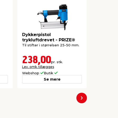
Dykkerpistol
Hæfte-/s
trykluftdrevet - PRIZE®
PRIZE®
Til stifter i størrelsen 25-50 mm.
Til at fastg
stifter eller
238,00
199,
pr. stk.
Lev. omk. tillægges
Webshop
Butik
Butik
Se mere
Næste