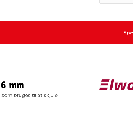
Spe
 16 mm
som bruges til at skjule
de, så den er nem at
er bare
ykke kabelkanalen fast