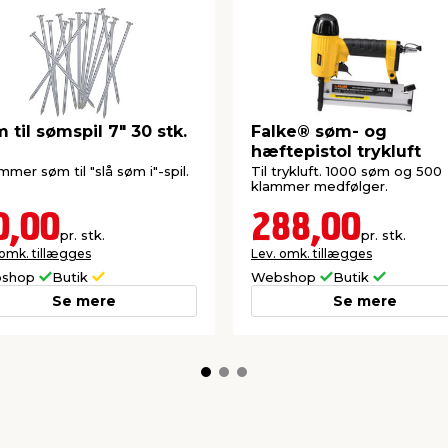
 til sømspil 7" 30 stk.
Falke® søm- og
hæftepistol trykluft
mmer søm til "slå søm i"-spil.
Til trykluft. 1000 søm og 500
klammer medfølger.
0,00
288,00
pr. stk.
pr. stk.
 omk. tillægges
Lev. omk. tillægges
shop
Butik
Webshop
Butik
Se mere
Se mere