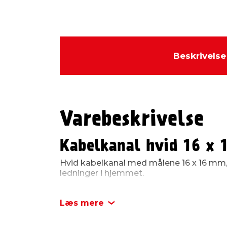
Beskrivelse
Varebeskrivelse
Kabelkanal hvid 16 x
Hvid kabelkanal med målene 16 x 16 mm, 
ledninger i hjemmet.
Kabelkanalen har en selvklæbende bagsi
sætte op uden brug af værktøj. Du trækk
Læs mere
beskyttelsesstrimlen af, og så kan du tr
der, hvor du vil have den til at sidde.