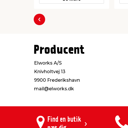
Forrige
Producent
Elworks A/S
Knivholtvej 13
9900 Frederikshavn
mail@elworks.dk
Find en butik