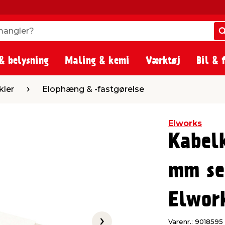
angler?
angler?
& belysning
Maling & kemi
Værktøj
Bil & 
ophæng & -fastgørelse
kler
Elophæng & -fastgørelse
Elworks
Kabel
mm se
Elwor
Varenr.: 9018595