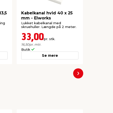
13,5
Kabelkanal hvid 40 x 25
Kabelkan
mm - Elworks
hvid - El
ring
Lukket kabelkanal med
Buet kabelka
skruehuller. Længde på 2 meter.
ledninger. 
kraftig tape.
33,00
64,7
pr. stk.
16,50
pr. mtr.
Butik
Butik
Se mere
Næste