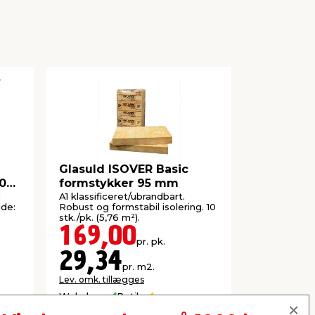
Glasuld ISOVER Basic
Festival
00
formstykker 95 mm
og kophol
g
A1 klassificeret/ubrandbart.
Festivalstol
dde:
Robust og formstabil isolering. 10
– lige til at
stk./pk. (5,76 m²).
eller campin
169,00
25,0
pr. pk.
Lev. omk. til
29,34
pr. m2.
Lev. omk. tillægges
Webshop
Butik
Webshop
Se mere