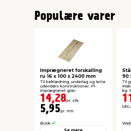
Populære varer
Imprægneret forskalling
Stå
ru 16 x 100 x 2400 mm
90 
Til beklædning, underlag og lette
Til 
udendørs konstruktioner. P1-
Maks
imprægneret gran.
kg. 
14,28
1
pr. stk.
Lev.
5,95
pr. mtr.
Butik
Web
Se mere