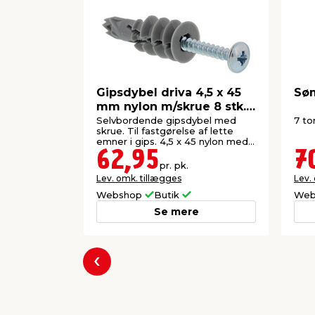
Gipsdybel driva 4,5 x 45
Søm
mm nylon m/skrue 8 stk. -
Spit
Selvbordende gipsdybel med
7 to
skrue. Til fastgørelse af lette
emner i gips. 4,5 x 45 nylon med
skrue 8 stk.
62,95
7
pr. pk.
Lev. omk. tillægges
Lev.
Webshop
Butik
Web
Se mere
Forrige