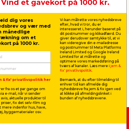
Vind et gavekort på 1000 kr.
eld dig vores
Vi kan målrette vores nyhedsbreve
Næste
efter, hvad vi tror, du er
edsbrev og vær med
interesseret i, herunder baseret på
n månedlige
dit postnummer og klikadfærd. Du
rækning om et
giver derudover samtykke til, at vi
kort på 1000 kr.
kan videregive din e-mailadresse
og postnummer til Meta Platforms
Ireland Limited og Google Ireland
Limited for at målrette og
optimere vores markedsføring på
tværs af kanaler. Læs mere i
jem &
fix' privatlivspolitik
.
 & fix' privatlivspolitik her
Bemærk, at du efter tilmelding til
enhver tid kan afmelde dig
er fra os et par gange om
nyhedsbreve fra jem & fix igen ved
ia e-mail, når vi sender
at klikke på afmeldingslinket i
avis, aktuelle produkter til
bunden af nyhedsbrevene.
 priser, fix det selv-film og
 mere indenfor hus, have,
j, byggematerialer osv.
 -
Køb i webshop