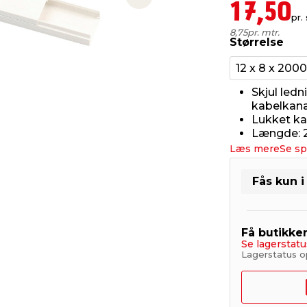
Next slide
17,50
pr. 
8,75
pr. mtr.
Størrelse
12 x 8 x 20
Skjul led
kabelkanal
Lukket ka
Længde: 
Læs mere
Se sp
Fås kun i
Få butikke
Se lagerstatu
Lagerstatus o