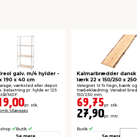
lreol galv. m/4 hylder -
Kalmarbrædder dansk
x 190 x 40 cm
lærk 22 x 150/250 x 25
mm
garage, værksted eller depot.
Velegnet til fx hegn, bænk o
. belastning pr. hylde er 125
træbeklædning. Variabel bre
Stål/MDF.
150/250 mm.
19,00
69,75
pr. stk.
pr. stk.
 omk. tillægges
27,90
pr. mtr.
shop
Butik
Butik
Se mere
Se mere