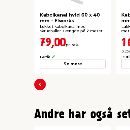
Kabelkanal hvid 60 x 40
Kab
mm - Elworks
mm
Elw
Lukket kabelkanal med
Lukk
skruehuller. Længde på 2 meter.
mete
79,00
1
pr. stk.
8,25
Butik
But
Se mere
Forrige
Andre har også se