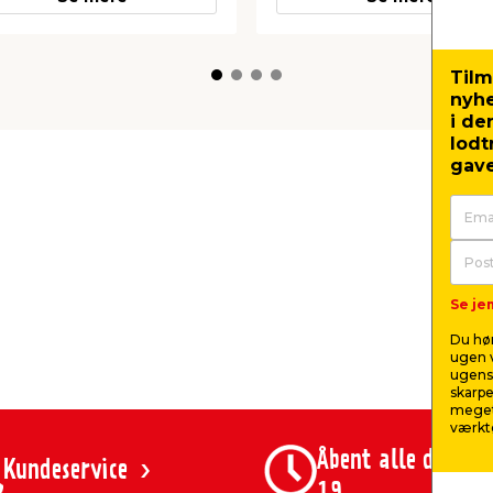
Tilm
nyh
i de
lodt
gave
Se jem
Du hør
ugen v
ugens 
skarpe
meget
værktø
Åbent alle dage 8
Kundeservice