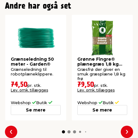
Andre har også set
Grænseledning 50
Grønne Fingre®
meter - Garden®
plænegræs 1,8 kg
70-80 m²
Grænseledning til
Græsfrø der giver en
robotplæneklippere.
smuk græsplæne 1,8 kg
frø
74,50
79,50
pr. stk.
pr. stk.
Lev. omk. tillægges
Lev. omk. tillægges
Webshop
Butik
Webshop
Butik
Se mere
Se mere
Forrige
Næs