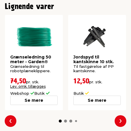
Lignende varer
Grænseledning 50
Jordspyd til
meter - Garden®
kantskinne 10 stk.
Grænseledning til
Til fastgørelse af PP
robotplæneklippere.
kantskinne.
74,50
12,50
pr. stk.
pr. stk.
Lev. omk. tillægges
Webshop
Butik
Butik
Se mere
Se mere
Forrige
Næs