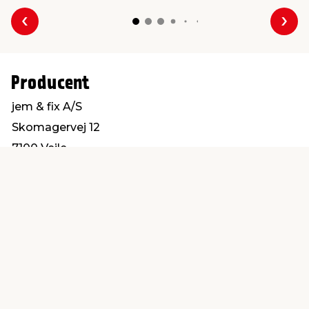
Forrige
Næs
Producent
jem & fix A/S
Skomagervej 12
7100 Vejle
kundeservice@jemfix.com
Find en butik
Kundeservice
nær dig