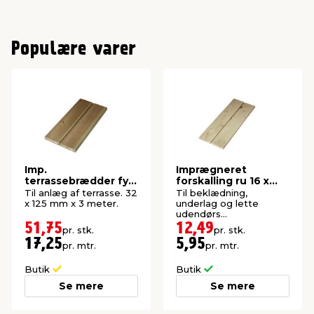
Populære varer
Imp.
Imprægneret
terrassebrædder fyr
forskalling ru 16 x
32 x 125 mm x 3
100 x 2100 mm
Til anlæg af terrasse. 32
Til beklædning,
meter
x 125 mm x 3 meter.
underlag og lette
udendørs
konstruktioner. P1-
51,75
12,49
pr. stk.
pr. stk.
imprægneret gran.
17,25
5,95
pr. mtr.
pr. mtr.
Butik
Butik
Se mere
Se mere