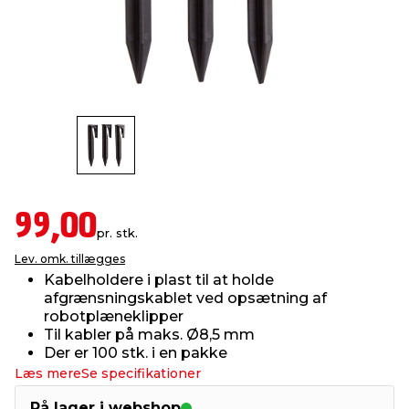
indretning
er & sikkerhed
 fittings
dsbelysning
eklædning
& udendørs spa
r & stilladser
e
behandling
ne, data & TV
& fritid
debeklædning
ing
asser & standere
rier
 sko
antning
ri & syltning
99,00
pr. stk.
Lev. omk. tillægges
dyr & ukrudt
Kabelholdere i plast til at holde
afgrænsningskablet ved opsætning af
robotplæneklipper
Til kabler på maks. Ø8,5 mm
Der er 100 stk. i en pakke
Læs mere
Se specifikationer
På lager i webshop