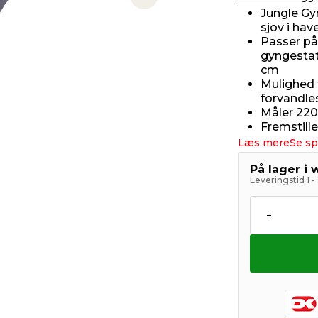
Next slide
Jungle Gy
sjov i hav
Passer på
gyngestat
cm
Mulighed f
forvandle
Måler 220
Fremstille
Læs mere
Se sp
På lager i
Leveringstid 1 
-