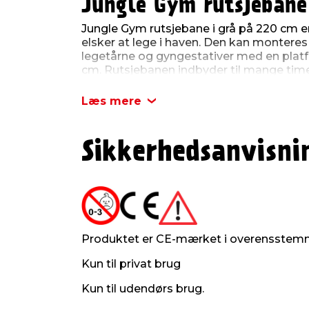
Jungle Gym rutsjebane
Jungle Gym rutsjebane i grå på 220 cm er 
elsker at lege i haven. Den kan monteres
legetårne og gyngestativer med en platf
cm. Rutsjebanen indbyder til mange time
forvandles til en vandrutsjebane ved at t
hvilket giver ekstra sjov på varme som
Læs mere
på 220 cm og en bredde på 49 cm er rutsj
Maksimal brugervægt er 50 kg. Det robu
plastmateriale sikrer lang holdbarhed.
Sikkerhedsanvisni
Produktdetaljer:
Længde: 220 cm
Bredde: 49 cm
Maks. brugervægt: 50 kg
Materiale: plast (UV-beskyttet)
Farve: grå
Produktet er CE-mærket i overensstem
Kompatibel platformshøjde: op til 1
Kun til privat brug
Kun til udendørs brug.