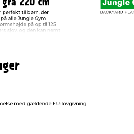
 grå 220 cm
perfekt til børn, der
 på alle Jungle Gym
ormshøjde på op til 125
rs sjov, og den kan nemt
ilslutte en vandslange,
merdage. Med en længde
ebanen ideel til børn.
ste, UV-bestandige
nger
melse med gældende EU-lovgivning.
25 cm