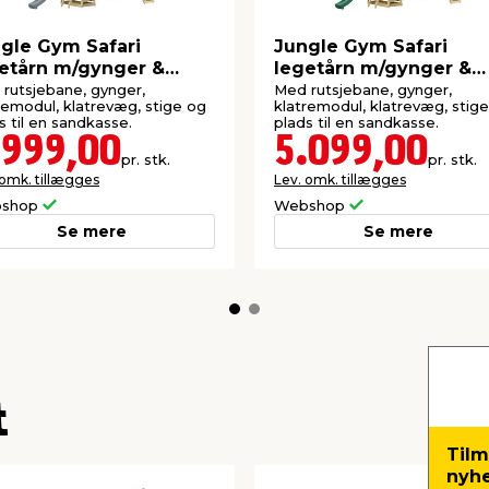
gle Gym Safari
Jungle Gym Safari
etårn m/gynger &
legetårn m/gynger &
tremodul
klatremodul
rutsjebane, gynger,
Med rutsjebane, gynger,
remodul, klatrevæg, stige og
klatremodul, klatrevæg, stig
s til en sandkasse.
plads til en sandkasse.
.999,00
5.099,00
pr. stk.
pr. stk.
 omk. tillægges
Lev. omk. tillægges
shop
Webshop
Se mere
Se mere
t
Tilm
nyh