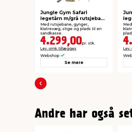
Jungle Gym Safari
Jun
legetårn m/grå rutsjebane
leg
& gynger
kla
Med rutsjebane, gynger,
Med 
klatrevæg, stige og plads til en
klat
sandkasse.
plad
4.299,00
4
pr. stk.
Lev. omk. tillægges
Lev.
Webshop
Web
Se mere
Forrige
Andre har også se