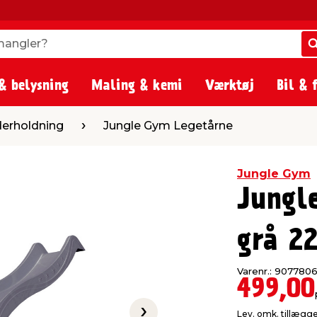
angler?
angler?
& belysning
Maling & kemi
Værktøj
Bil & 
Jungle Gym Legetårne
derholdning
Jungle Gym Legetårne
Jungle Gym
Jungl
grå 2
Varenr.: 907780
499,00
Lev. omk. tillægg