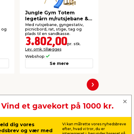
Jungle Gym Totem
Jungle G
legetårn m/rutsjebane &
legetårn 
gyngestativ
klatrevæ
Med rutsjebane, gyngestativ,
Med rutsjeba
e og
picnicbord, rat, stige, tag og
stige og pla
plads til en sandkasse.
3.802,00
2.99
pr. stk.
Lev. omk. tillægges
Lev. omk. til
Webshop
Webshop
Se mere
Næste
Vind et gavekort på 1000 kr.
eld dig vores
Vi kan målrette vores nyhedsbreve
efter, hvad vi tror, du er
edsbrev og vær med
interesseret i, herunder baseret på