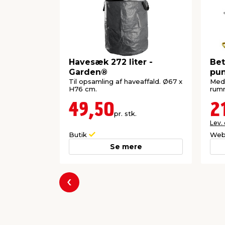
Havesæk 272 liter -
Bet
Garden®
pun
Til opsamling af haveaffald. Ø67 x
Med 
H76 cm.
rumm
49,50
2
pr. stk.
Lev.
Butik
Web
Se mere
Forrige