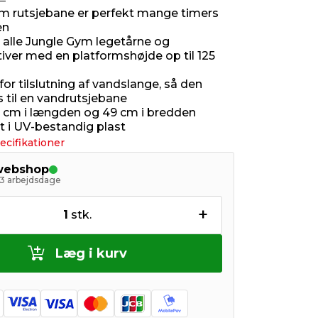
m rutsjebane er perfekt mange timers
en
 alle Jungle Gym legetårne og
iver med en platformshøjde op til 125
or tilslutning af vandslange, så den
s til en vandrutsjebane
 cm i længden og 49 cm i bredden
t i UV-bestandig plast
ecifikationer
 webshop
- 3 arbejdsdage
+
1
stk.
Læg i kurv