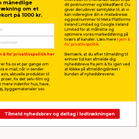
n månedlige
dit postnummer og klikadfærd. Du
rækning om et
giver derudover samtykke til, at vi
kort på 1000 kr.
kan videregive din e-mailadresse
og postnummer til Meta Platforms
Ireland Limited og Google Ireland
Limited for at målrette og
optimere vores markedsføring på
 og
Foldebord stål/plast 180 x
Trillebør
tværs af kanaler. Læs mere i
jem &
75 cm hvid
V 12 Ah -
fix' privatlivspolitik
.
om
Foldebord til campingturen eller
Til transpor
 & fix' privatlivspolitik her
Bemærk, at du efter tilmelding til
.
til ekstra gæster. Med
Hastighed: O
enhver tid kan afmelde dig
bærehåndtag.
Belastning: 
er fra os et par gange om
nyhedsbreve fra jem & fix igen ved
100,00
3.49
ia e-mail, når vi sender
at klikke på afmeldingslinket i
pr. stk.
avis, aktuelle produkter til
bunden af nyhedsbrevene.
Lev. omk. til
 priser, fix det selv-film og
Butik
Webshop
 mere indenfor hus, have,
j, byggematerialer osv.
Se mere
Tilmeld nyhedsbrev og deltag i lodtrækningen
Næste