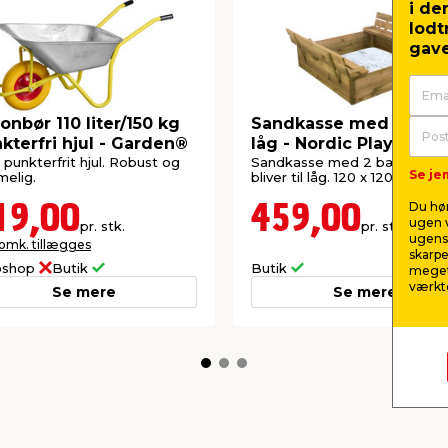
i de
lodt
gave
onbør 110 liter/150 kg
Sandkasse med bænk
kterfri hjul - Garden®
låg - Nordic Play
punkterfrit hjul. Robust og
Sandkasse med 2 bænke, s
Se jem
elig.
bliver til låg. 120 x 120 x 27 cm
Du hør
19,00
459,00
ugen v
pr. stk.
pr. stk.
ugens 
 omk. tillægges
skarpe
shop
Butik
Butik
meget
værktø
Se mere
Se mere