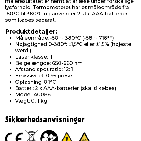
måleresultatet er nemt at aflæse under forskellige
lysforhold. Termometeret har et måleområde fra
-50°C til 380°C og anvender 2 stk. AAA-batterier,
som købes separat.
Produktdetaljer:
Måleområde: -50 ∼ 380°C (-58 ∼ 716°F)
Nøjagtighed 0-380°: ±1,5°C eller ±1,5% (højeste
værdi)
Laser klasse: II
Bølgelængde: 650-660 nm
Afstand spot ratio: 12: 1
Emissivitet: 0,95 preset
Opløsning: 0.1°C
Batteri: 2 x AAA-batterier (skal tilkøbes)
Model: 40086
Vægt: 0,11 kg
Sikkerhedsanvisninger