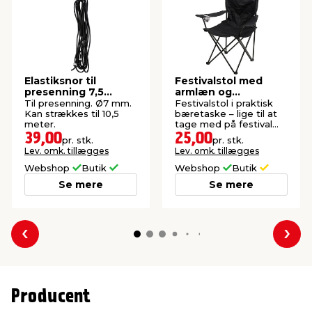
Elastiksnor til
Festivalstol med
presenning 7,5
armlæn og
meter - AutoZone®
kopholder - Sunlife®
Til presenning. Ø7 mm.
Festivalstol i praktisk
Kan strækkes til 10,5
bæretaske – lige til at
meter.
tage med på festival
eller camping.
39,00
25,00
pr. stk.
pr. stk.
Lev. omk. tillægges
Lev. omk. tillægges
Webshop
Butik
Webshop
Butik
Se mere
Se mere
Forrige
Næs
Producent