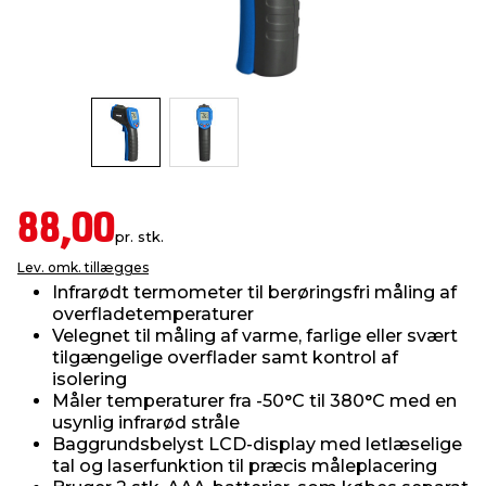
indretning
er & sikkerhed
 fittings
dsbelysning
eklædning
& udendørs spa
r & stilladser
e
behandling
ne, data & TV
& fritid
debeklædning
ing
asser & standere
rier
 sko
88,00
pr. stk.
antning
ri & syltning
Lev. omk. tillægges
Infrarødt termometer til berøringsfri måling af
overfladetemperaturer
dyr & ukrudt
Velegnet til måling af varme, farlige eller svært
tilgængelige overflader samt kontrol af
isolering
Måler temperaturer fra -50°C til 380°C med en
usynlig infrarød stråle
Baggrundsbelyst LCD-display med letlæselige
tal og laserfunktion til præcis måleplacering