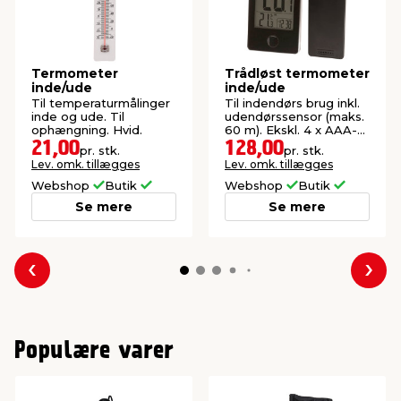
Termometer
Trådløst termometer
inde/ude
inde/ude
Til temperaturmålinger
Til indendørs brug inkl.
inde og ude. Til
udendørssensor (maks.
ophængning. Hvid.
60 m). Ekskl. 4 x AAA-
batterier.
21,00
128,00
pr. stk.
pr. stk.
Lev. omk. tillægges
Lev. omk. tillægges
Webshop
Butik
Webshop
Butik
Se mere
Se mere
Forrige
Næs
Populære varer