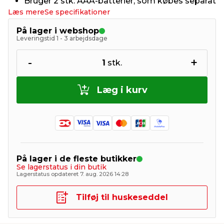
Bruger 2 stk. AAA-batterier, som købes separat
Læs mere
Se specifikationer
På lager i webshop
Leveringstid 1 - 3 arbejdsdage
-
+
1
stk.
Læg i kurv
På lager i de fleste butikker
Se lagerstatus i din butik
Lagerstatus opdateret 7. aug. 2026 14:28
Tilføj til huskeseddel