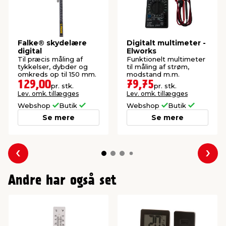
Falke® skydelære
Digitalt multimeter -
digital
Elworks
Til præcis måling af
Funktionelt multimeter
tykkelser, dybder og
til måling af strøm,
omkreds op til 150 mm.
modstand m.m.
129,00
79,75
pr. stk.
pr. stk.
Lev. omk. tillægges
Lev. omk. tillægges
Webshop
Butik
Webshop
Butik
Se mere
Se mere
Forrige
Næs
Andre har også set