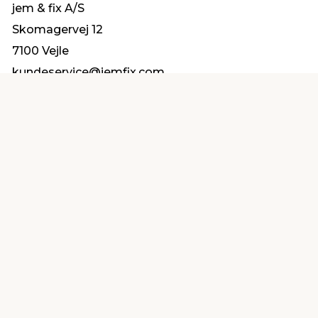
jem & fix A/S
Skomagervej 12
7100 Vejle
kundeservice@jemfix.com
Find en butik
Kundeservice
nær dig
Åbent alle dage 8 -
Køb i webshop
19
byt i butik