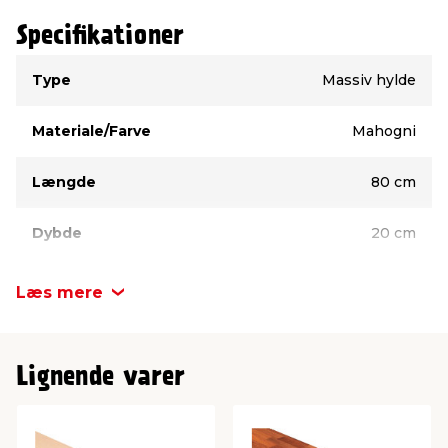
Specifikationer
Type
Værdi
Type
Massiv hylde
Materiale/Farve
Mahogni
Længde
80 cm
Dybde
20 cm
Tykkelse
18 mm
Læs mere
Lignende varer