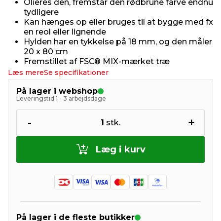
Olieres den, fremstår den rødbrune farve endnu
tydligere
Kan hænges op eller bruges til at bygge med fx
en reol eller lignende
Hylden har en tykkelse på 18 mm, og den måler
20 x 80 cm
Fremstillet af FSC® MIX-mærket træ
Læs mere
Se specifikationer
På lager i webshop
Leveringstid 1 - 3 arbejdsdage
-
+
1
stk.
Læg i kurv
På lager i de fleste butikker