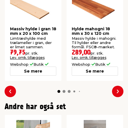
Massiv hylde i gran 18
Hylde mahogni 18
mm x 20 x 100 cm
mm x 30 x 120 cm
Limtræshylde med
Massiv hylde i mahogni.
trælameller i gran, der
Til hylder eller andre
er limet sammen.
formål. FSC®-mærket.
79,75
289,00
pr. stk.
pr. stk.
Lev. omk. tillægges
Lev. omk. tillægges
Webshop
Butik
Webshop
Butik
Se mere
Se mere
Forrige
Næs
Andre har også set