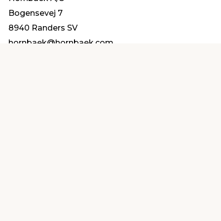
Bogensevej 7
8940 Randers SV
hornbaek@hornbaek.com
Find en butik
Kundeservice
nær dig
Åbent alle dage 8 -
Køb i webshop
19
byt i butik