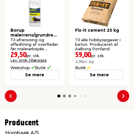
Borup
Fix-It cement 25 kg
malerrens/grundrens
1 liter
Til afrensning og
Til alle hobbyopgaver i
affedtning af overflader
beton. Produceret af
før malerarbejde.
Aalborg Portland.
Koncentreret.
29,50
59,00
pr. stk.
pr. stk.
Lev. omk. tillægges
2,36
pr. kg.
Webshop
Butik
Butik
Se mere
Se mere
Forrige
Næs
Producent
Hornbaek A/S