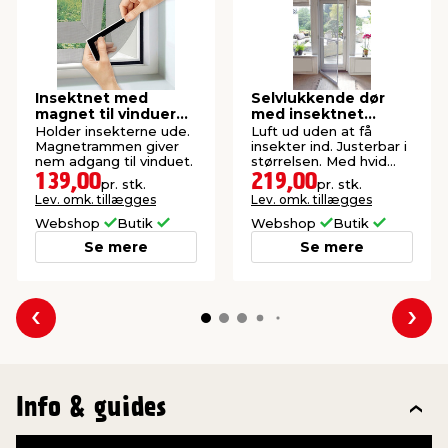
Insektnet med
Selvlukkende dør
magnet til vinduer
med insektnet
150 x 130 cm
210x100 cm
Holder insekterne ude.
Luft ud uden at få
Magnetrammen giver
insekter ind. Justerbar i
nem adgang til vinduet.
størrelsen. Med hvid
aluramme.
139,00
219,00
pr. stk.
pr. stk.
Lev. omk. tillægges
Lev. omk. tillægges
Webshop
Butik
Webshop
Butik
Se mere
Se mere
Forrige
Næs
Info & guides