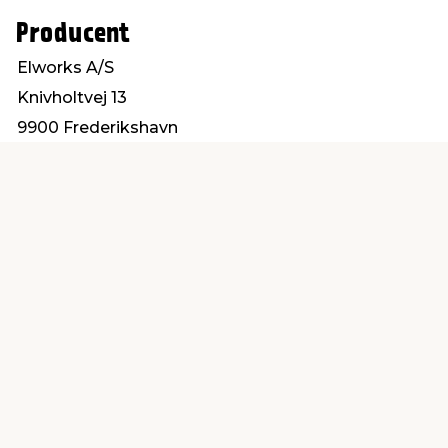
Producent
Elworks A/S
Knivholtvej 13
9900 Frederikshavn
mail@elworks.dk
Find en butik
Kundeservice
nær dig
Åbent alle dage 8 -
Køb i webshop