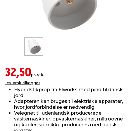
indretning
er & sikkerhed
 fittings
dsbelysning
eklædning
& udendørs spa
r & stilladser
e
behandling
ne, data & TV
& fritid
debeklædning
ing
asser & standere
rier
 sko
antning
ri & syltning
32,50
pr. stk.
Lev. omk. tillægges
dyr & ukrudt
Hybridstikprop fra Elworks med pind til dansk
jord
Adapteren kan bruges til elektriske apparater,
hvor jordforbindelse er nødvendig
Velegnet til udenlandsk producerede
vaskemaskiner, opvaskemaskiner, mikroovne
og kabler, som ikke produceres med dansk
jordstik