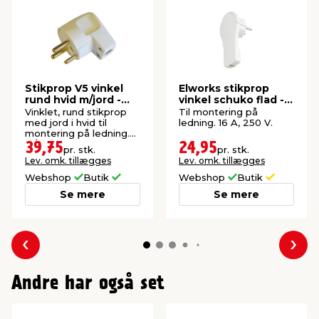
Stikprop V5 vinkel
Elworks stikprop
rund hvid m/jord -
vinkel schuko flad -
Elworks
Elworks
Vinklet, rund stikprop
Til montering på
med jord i hvid til
ledning. 16 A, 250 V.
montering på ledning.
13/250 V.
39,75
24,95
pr. stk.
pr. stk.
Lev. omk. tillægges
Lev. omk. tillægges
Webshop
Butik
Webshop
Butik
Se mere
Se mere
Forrige
Næs
Andre har også set