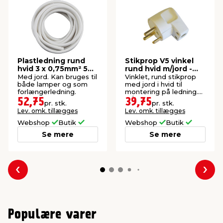
Plastledning rund
Stikprop V5 vinkel
hvid 3 x 0,75mm² 5
rund hvid m/jord -
meter - Elworks
Elworks
Med jord. Kan bruges til
Vinklet, rund stikprop
både lamper og som
med jord i hvid til
forlængerledning.
montering på ledning.
13/250 V.
52,75
39,75
pr. stk.
pr. stk.
Lev. omk. tillægges
Lev. omk. tillægges
Webshop
Butik
Webshop
Butik
Se mere
Se mere
Forrige
Næs
Populære varer