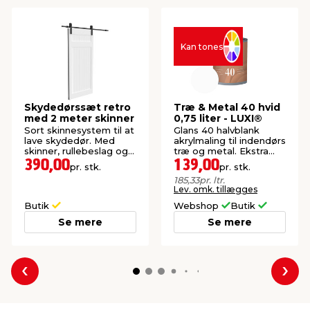
Kan tones
Skydedørssæt retro
Træ & Metal 40 hvid
med 2 meter skinner
0,75 liter - LUXI®
Sort skinnesystem til at
Glans 40 halvblank
lave skydedør. Med
akrylmaling til indendørs
skinner, rullebeslag og
træ og metal. Ekstra
styr til gulv.
slidstærk overflade.
390,00
139,00
pr. stk.
pr. stk.
185,33
pr. ltr.
Lev. omk. tillægges
Butik
Webshop
Butik
Se mere
Se mere
Forrige
Næs