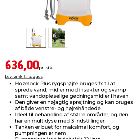
indretning
er & sikkerhed
 fittings
dsbelysning
eklædning
& udendørs spa
r & stilladser
e
behandling
ne, data & TV
& fritid
debeklædning
ing
asser & standere
rier
 sko
636,00
pr. stk.
antning
ri & syltning
Lev. omk. tillægges
Hozelock Plus rygsprøjte bruges fx til at
sprede vand, midler mod insekter og svamp
dyr & ukrudt
samt vandopløselige gødningsmidler i haven
Den giver en nøjagtig sprøjtning og kan bruges
af både venstre- og højrehåndede
Ideel til behandling af større områder, og den
har en multidyse med 3 indstillinger
Tanken er buet for maksimal komfort, og
pumpningen er nem