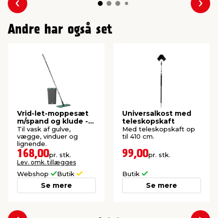
Forrige
Næs
Andre har også set
Vrid-let-moppesæt
Universalkost med
m/spand og klude -
teleskopskaft
G. Funder
Til vask af gulve,
Med teleskopskaft op
vægge, vinduer og
til 410 cm.
lignende.
168,00
99,00
pr. stk.
pr. stk.
Lev. omk. tillægges
Webshop
Butik
Butik
Se mere
Se mere