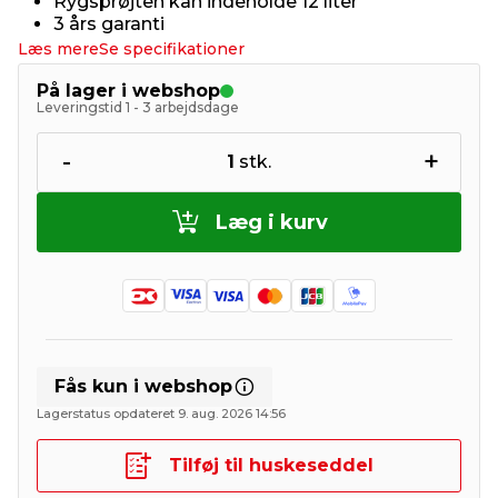
Rygsprøjten kan indeholde 12 liter
3 års garanti
Læs mere
Se specifikationer
På lager i webshop
Leveringstid 1 - 3 arbejdsdage
-
+
1
stk.
Læg i kurv
Fås kun i webshop
Lagerstatus opdateret 9. aug. 2026 14:56
Tilføj til huskeseddel