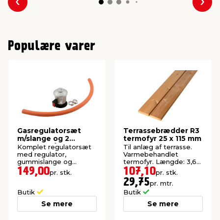
Forrige
Næs
Populære varer
Gasregulatorsæt
Terrassebrædder R3
m/slange og 2
termofyr 25 x 115 mm
spændebånd -
Komplet regulatorsæt
Til anlæg af terrasse.
Grillexpert®
med regulator,
Varmebehandlet
gummislange og
termofyr. Længde: 3,6
spændebånd.
meter.
149,00
107,10
pr. stk.
pr. stk.
29,75
pr. mtr.
Butik
Butik
Se mere
Se mere