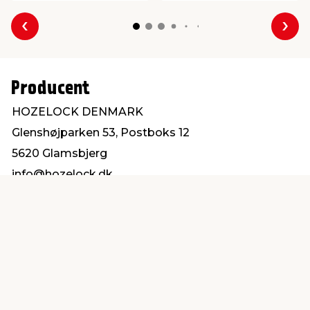
Forrige
Næs
Producent
HOZELOCK DENMARK
Glenshøjparken 53, Postboks 12
5620 Glamsbjerg
info@hozelock.dk
Find en butik
Kundeservice
nær dig