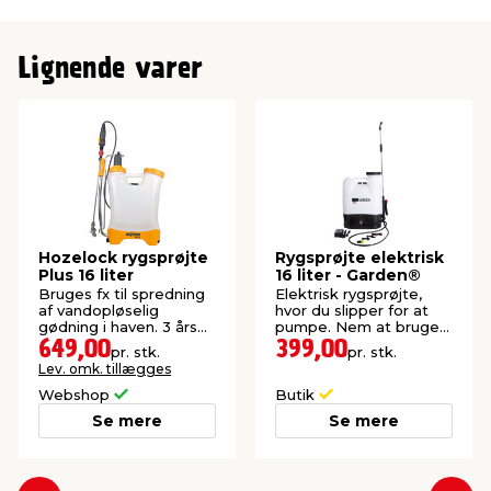
Lignende varer
Hozelock rygsprøjte
Rygsprøjte elektrisk
Plus 16 liter
16 liter - Garden®
Bruges fx til spredning
Elektrisk rygsprøjte,
af vandopløselig
hvor du slipper for at
gødning i haven. 3 års
pumpe. Nem at bruge i
garanti.
længere tid.
649,00
399,00
pr. stk.
pr. stk.
Lev. omk. tillægges
Webshop
Butik
Se mere
Se mere