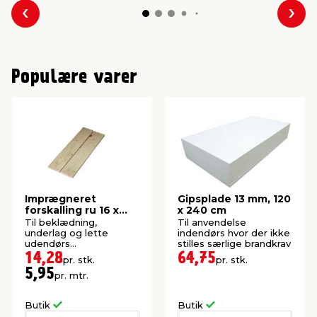
Forrige
Næs
Populære varer
Imprægneret
Gipsplade 13 mm, 120
forskalling ru 16 x
x 240 cm
100 x 2400 mm
Til beklædning,
Til anvendelse
underlag og lette
indendørs hvor der ikke
udendørs
stilles særlige brandkrav
konstruktioner. P1-
14,28
64,75
pr. stk.
pr. stk.
imprægneret gran.
5,95
pr. mtr.
Butik
Butik