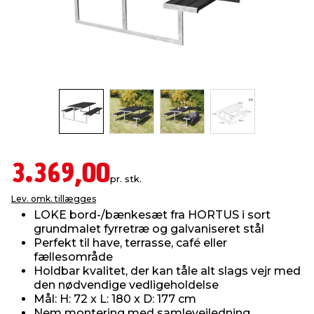
indretning
er & sikkerhed
 fittings
dsbelysning
eklædning
& udendørs spa
r & stilladser
e
behandling
ne, data & TV
& fritid
debeklædning
ing
asser & standere
rier
 sko
antning
ri & syltning
3.369,00
pr. stk.
Lev. omk. tillægges
dyr & ukrudt
LOKE bord-/bænkesæt fra HORTUS i sort
grundmalet fyrretræ og galvaniseret stål
Perfekt til have, terrasse, café eller
fællesområde
Holdbar kvalitet, der kan tåle alt slags vejr med
den nødvendige vedligeholdelse
Mål: H: 72 x L: 180 x D: 177 cm
Nem montering med samlevejledning