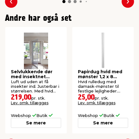
Forrige
Næs
Andre har også set
Selvlukkende dør
Papirdug hvid med
med insektnet
mønster 1,2 x 8
210x100 cm
meter
Luft ud uden at få
Hvid rulledug med
insekter ind. Justerbar i
damask-mønster til
størrelsen. Med hvid
festlige lejligheder.
aluramme.
Fremstillet i papir.
219,00
25,00
pr. stk.
pr. stk.
FSC®-mærket.
Lev. omk. tillægges
Lev. omk. tillægges
Webshop
Butik
Webshop
Butik
Se mere
Se mere