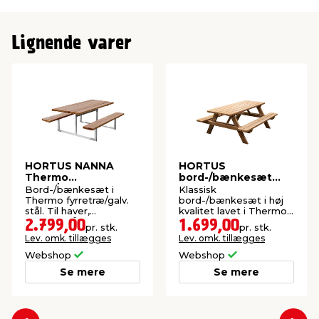
Lignende varer
HORTUS NANNA
HORTUS
Thermo
bord-/bænkesæt
bord-/bænkesæt 175
Thermo fyrretræ 177
Bord-/bænkesæt i
Klassisk
x 140 cm
x 158 cm
Thermo fyrretræ/galv.
bord-/bænkesæt i høj
stål. Til haver,
kvalitet lavet i Thermo
fællesområder, caféer
fyrretræ med
2.799,00
1.699,00
pr. stk.
pr. stk.
m.m..
afrundede hjørner.
Lev. omk. tillægges
Lev. omk. tillægges
Webshop
Webshop
Se mere
Se mere