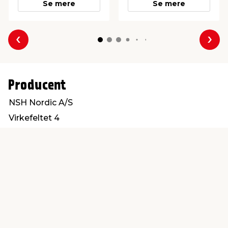
Se mere
Se mere
Forrige
Næs
Producent
NSH Nordic A/S
Virkefeltet 4
8740 Brædstrup
post@nshnordic.com
Find en butik
Kundeservice