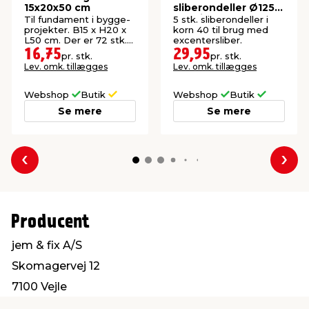
15x20x50 cm
sliberondeller Ø125
mm til
Til fundament i bygge-
5 stk. sliberondeller i
excentersliber
projekter. B15 x H20 x
korn 40 til brug med
L50 cm. Der er 72 stk.
excentersliber.
pr. palle.
16,75
29,95
pr. stk.
pr. stk.
Lev. omk. tillægges
Lev. omk. tillægges
Webshop
Butik
Webshop
Butik
Se mere
Se mere
Forrige
Næs
Producent
jem & fix A/S
Skomagervej 12
7100 Vejle
kundeservice@jemfix.com