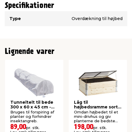
Specifikationer
Type
Værdi
Type
Overdækning til højbed
Lignende varer
Tunneltelt til bede
Låg til
300 x 60 x 45 cm -
højbedsramme sort
Garden®
120 x 80 cm -
Bruges til forspiring af
Omdan højbedet til et
Garden®
planter og forhindrer
mini-drivhus og giv
insektangreb.
planterne de bedste
vækstbetingelser.
89,00
198,00
pr. stk.
pr. stk.