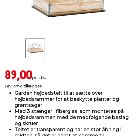
indretning
er & sikkerhed
 fittings
dsbelysning
eklædning
& udendørs spa
r & stilladser
e
behandling
ne, data & TV
& fritid
debeklædning
ing
asser & standere
rier
 sko
antning
ri & syltning
89,00
pr. stk.
Lev. omk. tillægges
dyr & ukrudt
Garden højbedstelt til at sætte over
højbedsrammer for at beskytte planter og
grøntsager
Med 3 stænger i fiberglas, som monteres på
højbedsrammen med de medfølgende beslag
og skruer
Teltet er transparent og har en stor åbning i
midten, så det er nemt at komme til