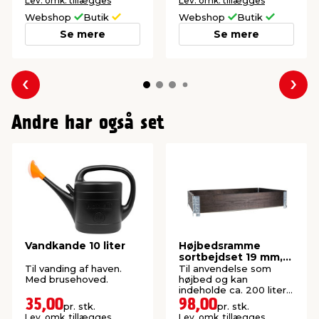
Lev. omk. tillægges
Lev. omk. tillægges
Webshop
Butik
Webshop
Butik
Se mere
Se mere
Forrige
Næs
Andre har også set
Vandkande 10 liter
Højbedsramme
sortbejdset 19 mm,
120 x 80 x 20 cm
Til vanding af haven.
Til anvendelse som
Med brusehoved.
højbed og kan
indeholde ca. 200 liter
jord. Tykkelse: 19 mm.
35,00
98,00
pr. stk.
pr. stk.
Lev. omk. tillægges
Lev. omk. tillægges