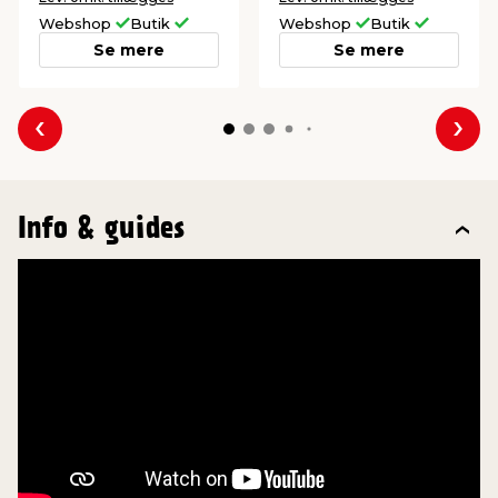
Webshop
Butik
Webshop
Butik
Se mere
Se mere
Forrige
Næs
Info & guides