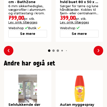
cm - BathZone
hvid buet 80 x 50 x 5
cm
6 mm sikkerhedsglas,
Sørger for tørre og lune
vægprofiler i aluminium
håndklæder. Kobles til
og støttestang i krom.
fjern- eller centralvarme
med vinkelventilsæt.
799,00
399,00
pr. stk.
pr. stk.
Inkl. monteringssæt.
Lev. omk. tillægges
Lev. omk. tillægges
Webshop
Butik
Webshop
Se mere
Se mere
Forrige
Næs
Andre har også set
Selvlukkende dør
Autan myggespray