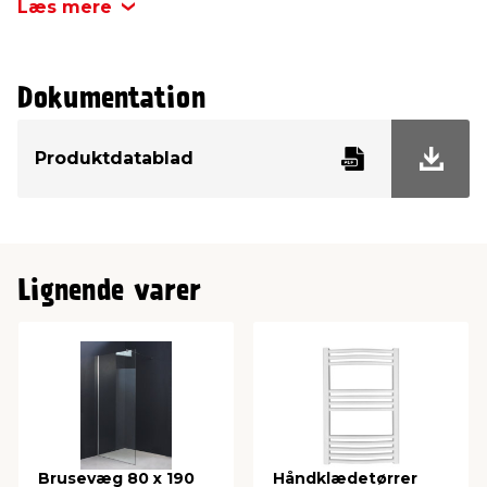
Læs mere
Håndklædetørreren måler H120 x B60 x D6 cm,
mens centerafstanden er på 55,2 cm (+/- 0,2 cm).
Produktdetaljer:
Dokumentation
Materiale: Stål
Farve: Krom
Inkl. monteringssæt
Produktdatablad
Mål:
Højde: 120 cm
Bredde: 60 cm
Dybde: 6 cm
Lignende varer
Centerafstand: 55,2 (+/- 0,2 cm)
Brusevæg 80 x 190
Håndklædetørrer