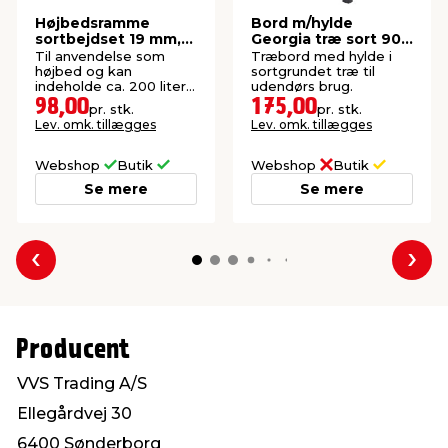
Højbedsramme
Bord m/hylde
sortbejdset 19 mm,
Georgia træ sort 90 x
120 x 80 x 20 cm
45 x 74 cm
Til anvendelse som
Træbord med hylde i
højbed og kan
sortgrundet træ til
indeholde ca. 200 liter
udendørs brug.
jord. Tykkelse: 19 mm.
98,00
175,00
pr. stk.
pr. stk.
Lev. omk. tillægges
Lev. omk. tillægges
Webshop
Butik
Webshop
Butik
Se mere
Se mere
Forrige
Næs
Producent
VVS Trading A/S
Ellegårdvej 30
6400 Sønderborg