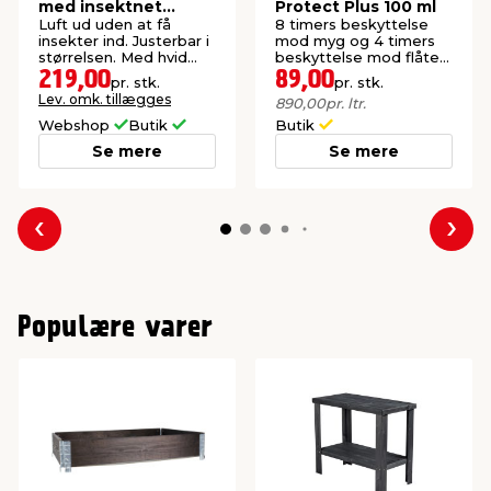
med insektnet
Protect Plus 100 ml
210x100 cm
Luft ud uden at få
8 timers beskyttelse
insekter ind. Justerbar i
mod myg og 4 timers
størrelsen. Med hvid
beskyttelse mod flåter.
aluramme.
Til voksne og børn fra 3
219,00
89,00
pr. stk.
pr. stk.
år.
Lev. omk. tillægges
890,00
pr. ltr.
Webshop
Butik
Butik
Se mere
Se mere
Forrige
Næs
Populære varer