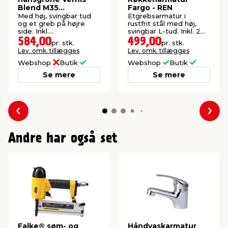
Blend M35
Fargo - REN
køkkenarmatur
Med høj, svingbar tud
Etgrebsarmatur i
og et greb på højre
rustfrit stål med høj,
side. Inkl.
svingbar L-tud. Inkl. 2
tilslutningslanger.
stk. slanger.
584,00
499,00
pr. stk.
pr. stk.
Lev. omk. tillægges
Lev. omk. tillægges
Webshop
Butik
Webshop
Butik
Se mere
Se mere
Forrige
Næs
Andre har også set
Falke® søm- og
Håndvaskarmatur