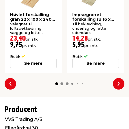
Høvlet forskalling
Imprægneret
gran 22 x 100 x 2400
forskalling ru 16 x
mm
100 x 2400 mm
Velegnet til
Til beklædning,
loftsbeklædning,
underlag og lette
vægge og lette
udendørs
konstruktioner. Høvlet:
konstruktioner. P1-
23,40
14,28
pr. stk.
pr. stk.
21,5 x 95 mm.
imprægneret gran.
9,75
5,95
pr. mtr.
pr. mtr.
Butik
Butik
Se mere
Se mere
Forrige
Næs
Producent
VVS Trading A/S
Ellegårdvej 30