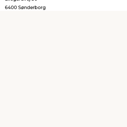
6400 Sønderborg
salg@vvs-trading.dk
Find en butik
Kundeservice
nær dig
Åbent alle dage 8 -
Køb i webshop
19
byt i butik
Kundeservice