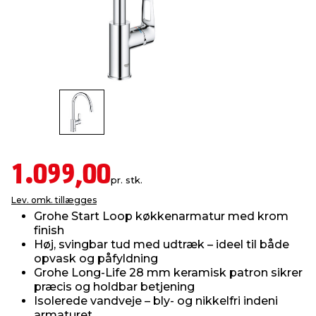
indretning
er & sikkerhed
 fittings
dsbelysning
eklædning
& udendørs spa
r & stilladser
e
behandling
ne, data & TV
& fritid
debeklædning
ing
asser & standere
rier
 sko
antning
ri & syltning
1.099,00
pr. stk.
Lev. omk. tillægges
dyr & ukrudt
Grohe Start Loop køkkenarmatur med krom
finish
Høj, svingbar tud med udtræk – ideel til både
opvask og påfyldning
Grohe Long-Life 28 mm keramisk patron sikrer
præcis og holdbar betjening
Isolerede vandveje – bly- og nikkelfri indeni
armaturet