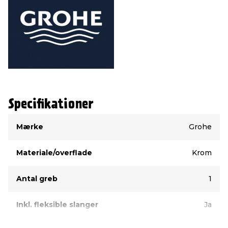
Specifikationer
Type
Værdi
Mærke
Grohe
Materiale/overflade
Krom
Antal greb
1
Inkl. fleksible slanger
Ja