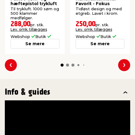
hæftepistol trykluft
Favorit - Fokus
Til trykluft. 1000 søm og
Tidløst design og med
500 klammer
etgreb. Lavet i krom.
medfølger.
288,00
250,00
pr. stk.
pr. stk.
Lev. omk. tillægges
Lev. omk. tillægges
Webshop
Butik
Webshop
Butik
Se mere
Se mere
Forrige
Næs
Info & guides