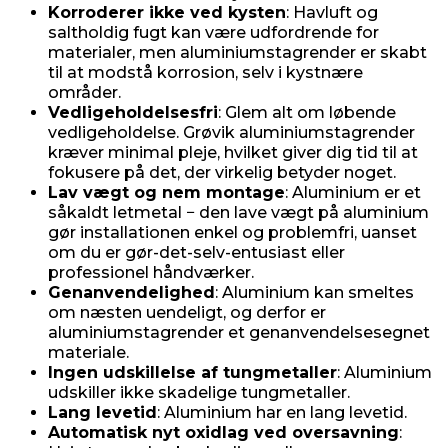
Korroderer ikke ved kysten
: Havluft og
saltholdig fugt kan være udfordrende for
materialer, men aluminiumstagrender er skabt
til at modstå korrosion, selv i kystnære
områder.
Vedligeholdelsesfri
: Glem alt om løbende
vedligeholdelse. Grøvik aluminiumstagrender
kræver minimal pleje, hvilket giver dig tid til at
fokusere på det, der virkelig betyder noget.
Lav vægt og nem montage
: Aluminium er et
såkaldt letmetal − den lave vægt på aluminium
gør installationen enkel og problemfri, uanset
om du er gør-det-selv-entusiast eller
professionel håndværker.
Genanvendelighed
: Aluminium kan smeltes
om næsten uendeligt, og derfor er
aluminiumstagrender et genanvendelsesegnet
materiale.
Ingen udskillelse af tungmetaller
: Aluminium
udskiller ikke skadelige tungmetaller.
Lang levetid
: Aluminium har en lang levetid.
Automatisk nyt oxidlag ved oversavning
: