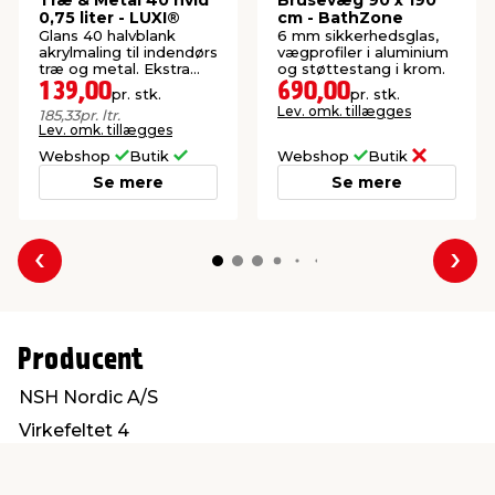
0,75 liter - LUXI®
cm - BathZone
Glans 40 halvblank
6 mm sikkerhedsglas,
akrylmaling til indendørs
vægprofiler i aluminium
træ og metal. Ekstra
og støttestang i krom.
slidstærk overflade.
139,00
690,00
pr. stk.
pr. stk.
Lev. omk. tillægges
185,33
pr. ltr.
Lev. omk. tillægges
Webshop
Butik
Webshop
Butik
Se mere
Se mere
Forrige
Næs
Producent
NSH Nordic A/S
Virkefeltet 4
8740 Brædstrup