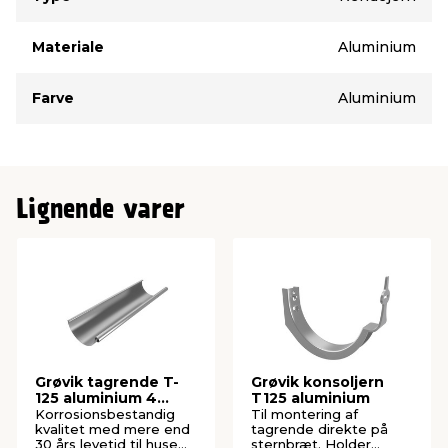
Materiale
Aluminium
Farve
Aluminium
Lignende varer
Grøvik tagrende T-
Grøvik konsoljern
125 aluminium 4
T125 aluminium
meter
Korrosionsbestandig
Til montering af
kvalitet med mere end
tagrende direkte på
30 års levetid til huse
sternbræt. Holder