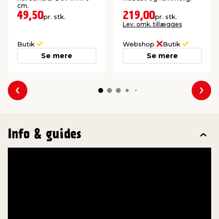
cm.
49,50
219,00
pr. stk.
pr. stk.
Lev. omk. tillægges
Butik
Webshop
Butik
Se mere
Se mere
Forrige
Næs
Info & guides