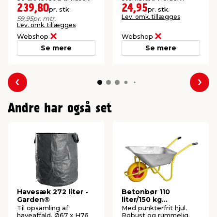
og mindre bygninger.
tagrenden stabil og
239,80
24,95
pr. stk.
pr. stk.
sikkert på plads.
Lev. omk. tillægges
59,95
pr. mtr.
Lev. omk. tillægges
Webshop
Webshop
Se mere
Se mere
Forrige
Næs
Andre har også set
Havesæk 272 liter -
Betonbør 110
Garden®
liter/150 kg
punkterfri hjul -
Til opsamling af
Med punkterfrit hjul.
Garden®
haveaffald. Ø67 x H76
Robust og rummelig.