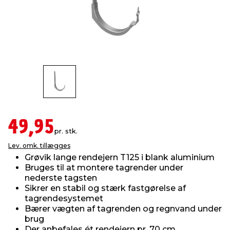
indretning
er & sikkerhed
 fittings
dsbelysning
eklædning
& udendørs spa
r & stilladser
e
behandling
ne, data & TV
& fritid
debeklædning
ing
asser & standere
rier
 sko
antning
ri & syltning
49,95
pr. stk.
Lev. omk. tillægges
dyr & ukrudt
Grøvik lange rendejern T125 i blank aluminium
Bruges til at montere tagrender under
nederste tagsten
Sikrer en stabil og stærk fastgørelse af
tagrendesystemet
Bærer vægten af tagrenden og regnvand under
brug
Der anbefales ét rendejern pr. 70 cm