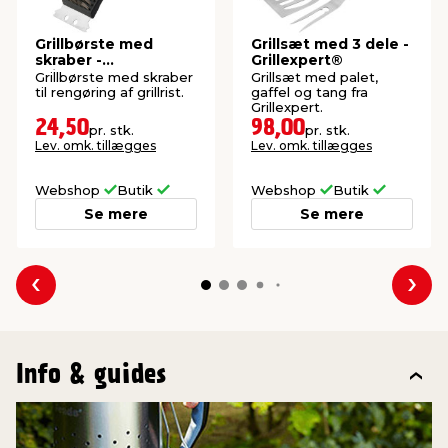
Grillbørste med
Grillsæt med 3 dele -
skraber -
Grillexpert®
Grillexpert®
Grillbørste med skraber
Grillsæt med palet,
til rengøring af grillrist.
gaffel og tang fra
Grillexpert.
24,50
98,00
pr. stk.
pr. stk.
Lev. omk. tillægges
Lev. omk. tillægges
Webshop
Butik
Webshop
Butik
Se mere
Se mere
Forrige
Næs
Info & guides