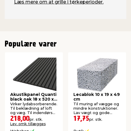
Læs mere om at grille i tørkeperioder.
Populære varer
Akustikpanel Quanti
Lecablok 10 x 19 x 49
black oak 18 x 520 x
cm
2440 mm
Virker lydabsorberende.
Til muring af vægge og
Til beklædning af loft
mindre konstruktioner.
og væg. Til indendørs
Lav vægt og gode
brug. FSC®-mærket.
isolerende egenskaber.
218,00
17,75
pr. stk.
pr. stk.
Lev. omk. tillægges