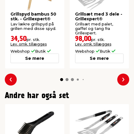
Grillspyd bambus 50
Grillsæt med 3 dele -
stk. - Grillexpert®
Grillexpert®
Lav lækre grillspyd på
Grillsæt med palet,
grillen med disse spyd.
gaffel og tang fra
Grillexpert.
34,50
98,00
pr. stk.
pr. stk.
Lev. omk. tillægges
Lev. omk. tillægges
Webshop
Butik
Webshop
Butik
Se mere
Se mere
Forrige
Næs
Andre har også set