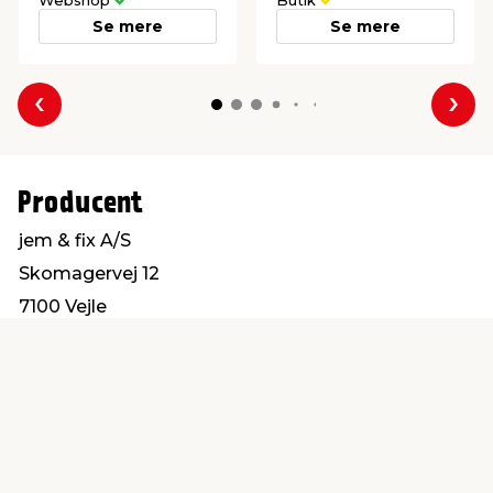
Webshop
Butik
Se mere
Se mere
Forrige
Næs
Producent
jem & fix A/S
Skomagervej 12
7100 Vejle
kundeservice@jemfix.com
Find en butik
Kundeservice