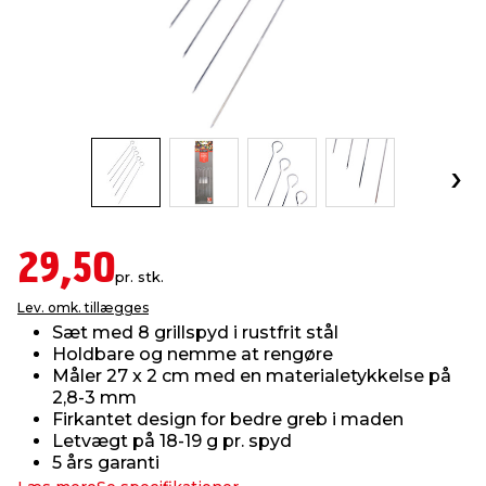
indretning
er & sikkerhed
 fittings
dsbelysning
eklædning
& udendørs spa
r & stilladser
e
behandling
ne, data & TV
& fritid
debeklædning
ing
asser & standere
rier
 sko
antning
ri & syltning
29,50
pr. stk.
Lev. omk. tillægges
dyr & ukrudt
Sæt med 8 grillspyd i rustfrit stål
Holdbare og nemme at rengøre
Måler 27 x 2 cm med en materialetykkelse på
2,8-3 mm
Firkantet design for bedre greb i maden
Letvægt på 18-19 g pr. spyd
5 års garanti