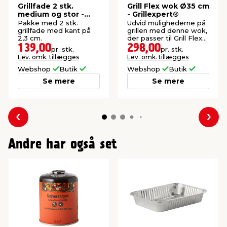
Grillfade 2 stk.
Grill Flex wok Ø35 cm
medium og stor -
- Grillexpert®
Grillexpert®
Pakke med 2 stk.
Udvid mulighederne på
grillfade med kant på
grillen med denne wok,
2,3 cm.
der passer til Grill Flex
System.
139,00
298,00
pr. stk.
pr. stk.
Lev. omk. tillægges
Lev. omk. tillægges
Webshop
Butik
Webshop
Butik
Se mere
Se mere
Forrige
Næs
Andre har også set