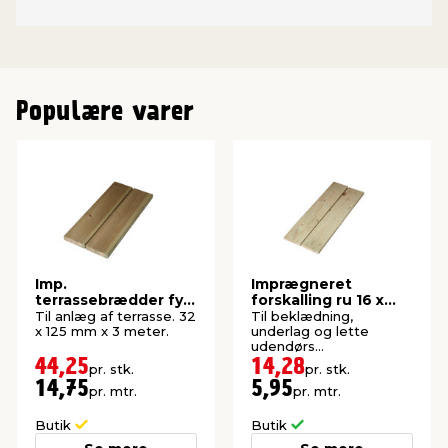
Populære varer
Imp.
Imprægneret
terrassebrædder fyr
forskalling ru 16 x
32 x 125 mm x 3
100 x 2400 mm
Til anlæg af terrasse. 32
Til beklædning,
meter
x 125 mm x 3 meter.
underlag og lette
udendørs
konstruktioner. P1-
44,25
14,28
pr. stk.
pr. stk.
imprægneret gran.
14,75
5,95
pr. mtr.
pr. mtr.
Butik
Butik