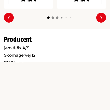
Se mere
Se mere
Forrige
Næs
Producent
jem & fix A/S
Skomagervej 12
7100 Vejle
kundeservice@jemfix.com
Find en butik
Kundeservice