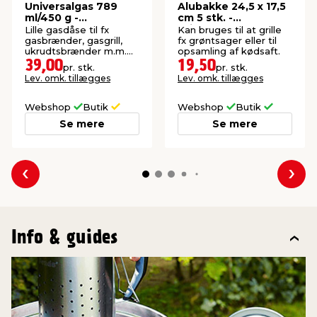
Universalgas 789
Alubakke 24,5 x 17,5
ml/450 g -
cm 5 stk. -
Grillexpert®
Grillexpert®
Lille gasdåse til fx
Kan bruges til at grille
gasbrænder, gasgrill,
fx grøntsager eller til
ukrudtsbrænder m.m.
opsamling af kødsaft.
Perfekt til ture i det fri.
39,00
19,50
pr. stk.
pr. stk.
Lev. omk. tillægges
Lev. omk. tillægges
Webshop
Butik
Webshop
Butik
Se mere
Se mere
Forrige
Næs
Info & guides