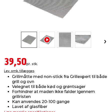
indretning
er & sikkerhed
 fittings
dsbelysning
eklædning
& udendørs spa
r & stilladser
e
behandling
ne, data & TV
& fritid
debeklædning
ing
asser & standere
rier
 sko
antning
ri & syltning
39,50
pr. stk.
Lev. omk. tillægges
dyr & ukrudt
Grillmåtte med non-stick fra Grillexpert til både
grill og ovn
Velegnet til både kød og grøntsager
Forhindrer at maden ikke falder igennem
grillristen
Kan anvendes 20-100 gange
Lavet af glasfiber