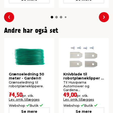
Forrige
Næs
Andre har også set
Grænseledning 50
Knivblade til
meter - Garden®
robotplæneklipper 9
stk. - Garden®
Grænseledning til
Til Husqvarna
robotplæneklippere.
Automower og
Gardena
robotplæneklippere.
74,50
49,00
pr. stk.
pr. stk.
Lev. omk. tillægges
Lev. omk. tillægges
Webshop
Butik
Webshop
Butik
Se mere
Se mere