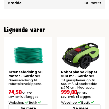
Bredde
100 meter
Lignende varer
Grænseledning 50
Robotplæneklipper
meter - Garden®
500 m² - Garden®
Grænseledning til
Til græsplæner op til
robotplæneklippere.
500 m². Klippebredde
på 16 cm. Med app,
bluetooth og wi-fi.
74,50
999,00
pr. stk.
pr. stk.
Lev. omk. tillægges
Lev. omk. tillægges
Webshop
Butik
Webshop
Butik
Se mere
Se mere