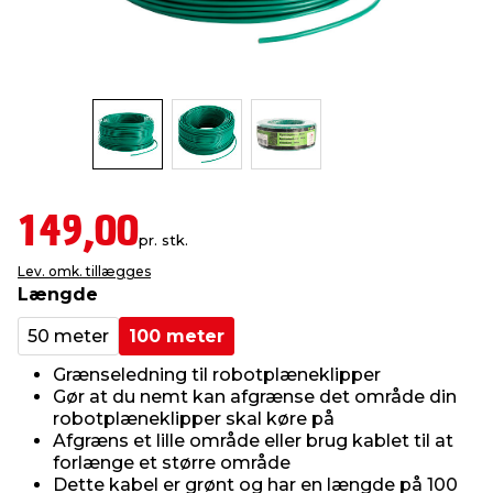
indretning
er & sikkerhed
 fittings
dsbelysning
eklædning
& udendørs spa
r & stilladser
e
behandling
ne, data & TV
& fritid
debeklædning
ing
asser & standere
rier
 sko
149,00
pr. stk.
antning
ri & syltning
Lev. omk. tillægges
Længde
dyr & ukrudt
50 meter
100 meter
Grænseledning til robotplæneklipper
Gør at du nemt kan afgrænse det område din
robotplæneklipper skal køre på
Afgræns et lille område eller brug kablet til at
forlænge et større område
Dette kabel er grønt og har en længde på 100