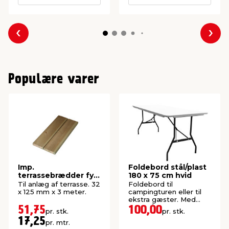
Forrige
Næs
Populære varer
Imp.
Foldebord stål/plast
terrassebrædder fyr
180 x 75 cm hvid
32 x 125 mm x 3
Til anlæg af terrasse. 32
Foldebord til
meter
x 125 mm x 3 meter.
campingturen eller til
ekstra gæster. Med
bærehåndtag.
51,75
100,00
pr. stk.
pr. stk.
17,25
pr. mtr.