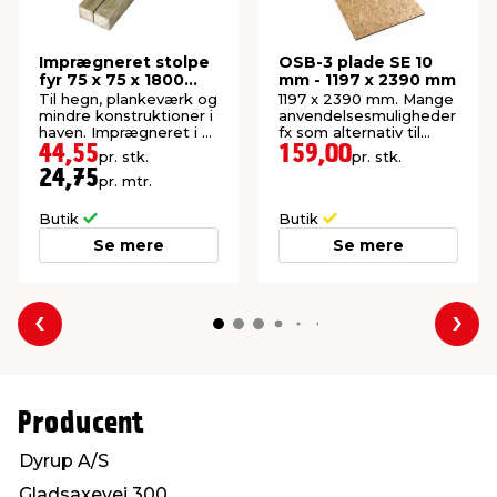
Imprægneret stolpe
OSB-3 plade SE 10
fyr 75 x 75 x 1800
mm - 1197 x 2390 mm
mm
Til hegn, plankeværk og
1197 x 2390 mm. Mange
mindre konstruktioner i
anvendelsesmuligheder
haven. Imprægneret i kl.
fx som alternativ til
NTR A.
krydsfiner.
44,55
159,00
pr. stk.
pr. stk.
24,75
pr. mtr.
Butik
Butik
Se mere
Se mere
Forrige
Næs
Producent
Dyrup A/S
Gladsaxevej 300