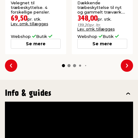
liter
Velegnet til
Dækkende
træbeskyttelse. 4
træbeskyttelse til nyt
forskellige pensler.
og gammelt træværk.
Oliebaseret.
69,50
348,00
pr. stk.
pr. stk.
Lev. omk. tillægges
139,20
pr. ltr.
Lev. omk. tillægges
Webshop
Butik
Webshop
Butik
Se mere
Se mere
Forrige
Næs
Info & guides