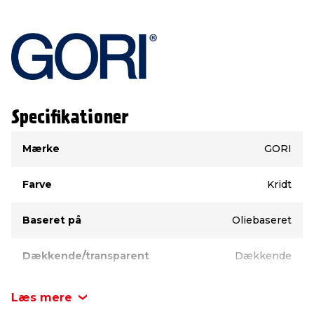
Specifikationer
Type
Værdi
Mærke
GORI
Farve
Kridt
Baseret på
Oliebaseret
Dækkende/transparent
Dækkende
Indhold liter
2,5 liter
Læs mere