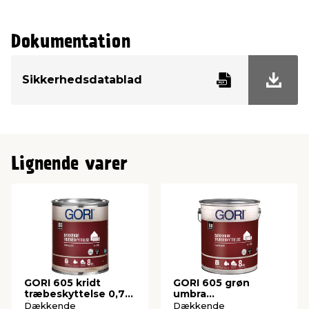
Tørretid
4 timer
Dokumentation
Dækkeevne (m²/l)
6–10 m²
Sikkerhedsdatablad
EAN-nummer
8716242881148
Lignende varer
GORI 605 kridt
GORI 605 grøn
træbeskyttelse 0,75
umbra
liter
træbeskyttelse 5
Dækkende
Dækkende