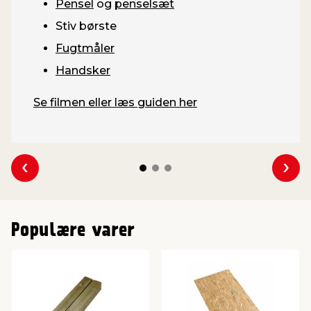
Pensel
og
penselsæt
Stiv børste
Fugtmåler
Handsker
Se filmen eller læs guiden her
Se forrige
Se 
Populære varer