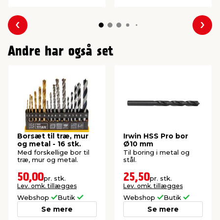
Forrige
Næs
Andre har også set
Borsæt til træ, mur
Irwin HSS Pro bor
og metal - 16 stk.
Ø10 mm
Med forskellige bor til
Til boring i metal og
træ, mur og metal.
stål.
50,00
25,50
pr. stk.
pr. stk.
Lev. omk. tillægges
Lev. omk. tillægges
Webshop
Butik
Webshop
Butik
Se mere
Se mere