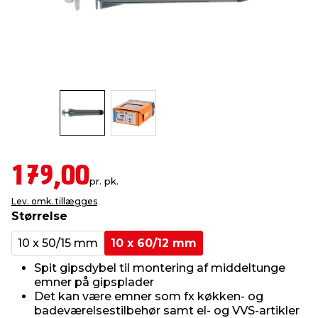
indretning
er & sikkerhed
 fittings
dsbelysning
eklædning
& udendørs spa
r & stilladser
e
behandling
ne, data & TV
& fritid
debeklædning
ing
asser & standere
rier
 sko
antning
ri & syltning
179,00
pr. pk.
Lev. omk. tillægges
dyr & ukrudt
Størrelse
10 x 50/15 mm
10 x 60/12 mm
Spit gipsdybel til montering af middeltunge
emner på gipsplader
Det kan være emner som fx køkken- og
badeværelsestilbehør samt el- og VVS-artikler