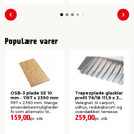
Forrige
Næs
Populære varer
OSB-3 plade SE 10
Trapezplade glasklar
mm - 1197 x 2390 mm
profil 76/18 111,9 x 310
cm
1197 x 2390 mm. Mange
Velegnet til carport,
anvendelsesmuligheder
udhus, redskabsrum og
fx som alternativ til
overdækket terrasse.
krydsfiner.
159,00
259,00
pr. stk.
pr. stk.