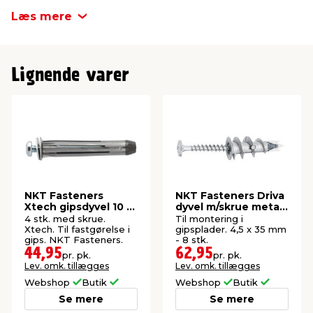
Fastgørelse i
Gips
Læs mere
Mærke
Spit
Lignende varer
Med/uden skrue
Med skrue
Bordiameter
10 mm
NKT Fasteners
NKT Fasteners Driva
Xtech gipsdyvel 10 x
dyvel m/skrue metal
50 mm 4 stk.
4,5 x 35 8 stk.
4 stk. med skrue.
Til montering i
Xtech. Til fastgørelse i
gipsplader. 4,5 x 35 mm
gips. NKT Fasteners.
- 8 stk.
44,95
62,95
pr. pk.
pr. pk.
Lev. omk. tillægges
Lev. omk. tillægges
Webshop
Butik
Webshop
Butik
Se mere
Se mere