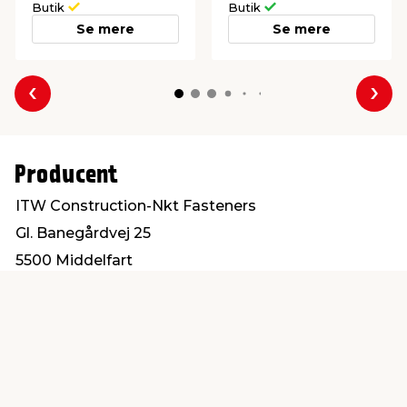
Butik
Butik
Se mere
Se mere
Forrige
Næs
Producent
ITW Construction-Nkt Fasteners
Gl. Banegårdvej 25
5500 Middelfart
post@itwbyg.dk