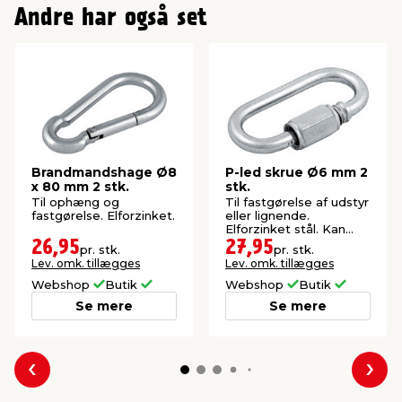
Andre har også set
Brandmandshage Ø8
P-led skrue Ø6 mm 2
x 80 mm 2 stk.
stk.
Til ophæng og
Til fastgørelse af udstyr
fastgørelse. Elforzinket.
eller lignende.
Elforzinket stål. Kan
bruges inde og ude.
26,95
27,95
pr. stk.
pr. stk.
Lev. omk. tillægges
Lev. omk. tillægges
Webshop
Butik
Webshop
Butik
Se mere
Se mere
Forrige
Næs