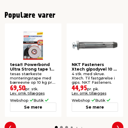
Populære varer
tesa® Powerbond
NKT Fasteners
Ultra Strong tape 19
Xtech gipsdyvel 10 x
mm x 1,5 meter
50 mm 4 stk.
tesas stærkeste
4 stk. med skrue.
monteringstape med
Xtech. Til fastgørelse i
bæreevne op 10 kg pr.
gips. NKT Fasteners.
10 cm. God til fliser,
69,50
44,95
pr. stk.
pr. pk.
metal og plast.
Lev. omk. tillægges
Lev. omk. tillægges
Webshop
Butik
Webshop
Butik
Se mere
Se mere