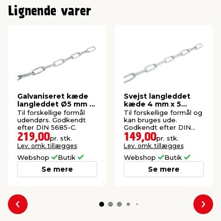
Lignende varer
Galvaniseret kæde
Svejst langleddet
langleddet Ø5 mm x
kæde 4 mm x 5
5 meter
meter
Til forskellige formål
Til forskellige formål og
udendørs. Godkendt
kan bruges ude.
efter DIN 5685-C.
Godkendt efter DIN
5685-C.
219,00
149,00
pr. stk.
pr. stk.
Lev. omk. tillægges
Lev. omk. tillægges
Webshop
Butik
Webshop
Butik
Se mere
Se mere
Forrige
Næs