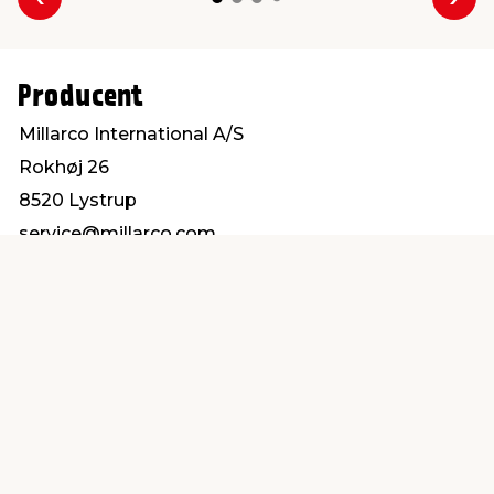
Forrige
Næs
Producent
Millarco International A/S
Rokhøj 26
8520 Lystrup
service@millarco.com
Find en butik
Kundeservice
nær dig