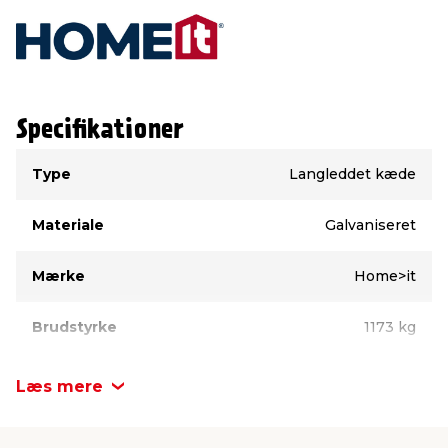
Specifikationer
Type
Værdi
Type
Langleddet kæde
Materiale
Galvaniseret
Mærke
Home>it
Brudstyrke
1173 kg
Kæder - Længde
2 meter
Læs mere
Kæder - Diameter
6 mm