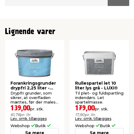
Lignende varer
Forankringsgrunder
Rullespartel let 10
drypfri 2,25 liter -
liter lys grå - LUXI®
LUXI®
Drypfri grunder, som
Til plet- og fuldspartling
sikrer, at overfladen
indendørs. Let
mættes, før der males
spartelmasse.
eller opsættes filt, væv
139,00
179,00
pr. stk.
pr. stk.
eller tapet.
61,78
pr. ltr.
17,90
pr. ltr.
Lev. omk. tillægges
Lev. omk. tillægges
Webshop
Butik
Webshop
Butik
Se mere
Se mere