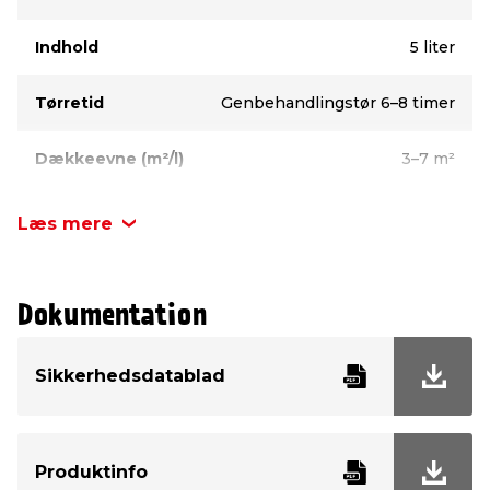
Indhold
5 liter
Tørretid
Genbehandlingstør 6–8 timer
Dækkeevne (m²/l)
3–7 m²
Anvendelse
Grunding
Læs mere
Baseret på
Vandbaseret
Dokumentation
Mærke
LUXI®
Sikkerhedsdatablad
Produktinfo