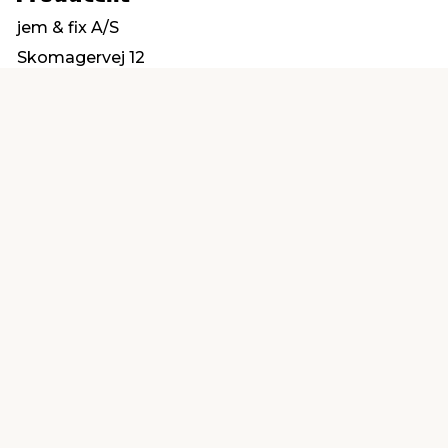
jem & fix A/S
Skomagervej 12
7100 Vejle
kundeservice@jemfix.com
Find en butik
Kundeservice
nær dig
Åbent alle dage 8 -
Køb i webshop
19
byt i butik