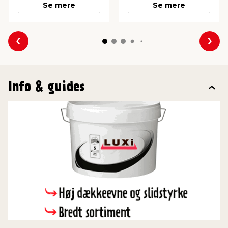
Se mere
Se mere
Forrige
Næs
Info & guides