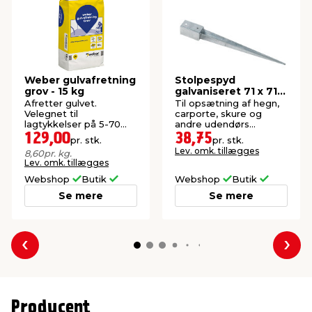
Weber gulvafretning
Stolpespyd
grov - 15 kg
galvaniseret 71 x 71 x
750 mm
Afretter gulvet.
Til opsætning af hegn,
Velegnet til
carporte, skure og
lagtykkelser på 5-70
andre udendørs
mm.
konstruktioner.
129,00
38,75
pr. stk.
pr. stk.
Lev. omk. tillægges
8,60
pr. kg.
Lev. omk. tillægges
Webshop
Butik
Webshop
Butik
Se mere
Se mere
Forrige
Næs
Producent