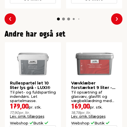
Forrige
Næs
Andre har også set
Rullespartel let 10
Vævklæber
liter lys grå - LUXI®
forstærket 9 liter -
LUXI®
Til plet- og fuldspartling
Til opsætning af
indendørs. Let
glasvæv, glasfilt og
spartelmasse.
vægbeklædning med
papirbagside i tørre
179,00
169,00
pr. stk.
pr. stk.
rum.
17,90
pr. ltr.
18,78
pr. ltr.
Lev. omk. tillægges
Lev. omk. tillægges
Webshop
Butik
Webshop
Butik