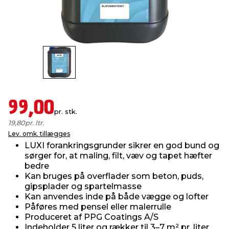
indretning
er & sikkerhed
 fittings
dsbelysning
eklædning
& udendørs spa
r & stilladser
e
behandling
ne, data & TV
& fritid
debeklædning
ing
asser & standere
rier
 sko
99,00
pr. stk.
antning
ri & syltning
19,80
pr. ltr.
Lev. omk. tillægges
LUXI forankringsgrunder sikrer en god bund og
dyr & ukrudt
sørger for, at maling, filt, væv og tapet hæfter
bedre
Kan bruges på overflader som beton, puds,
gipsplader og spartelmasse
Kan anvendes inde på både vægge og lofter
Påføres med pensel eller malerrulle
Produceret af PPG Coatings A/S
Indeholder 5 liter og rækker til 3–7 m² pr. liter