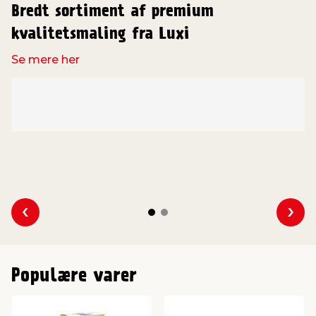
Bredt sortiment af premium
kvalitetsmaling fra Luxi
Se mere her
Se forrige
Se 
Populære varer