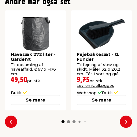
Andre har også set
Havesæk 272 liter -
Fejebakkesæt - G.
Garden®
Funder
Til opsamling af
Til fejning af støv og
haveaffald. Ø67 x H76
skidt. Måler 32 x 20,2
cm.
cm. Fås i sort og grå.
49,50
9,75
pr. stk.
pr. stk.
Lev. omk. tillægges
Butik
Webshop
Butik
Se mere
Se mere
Forrige
Næs