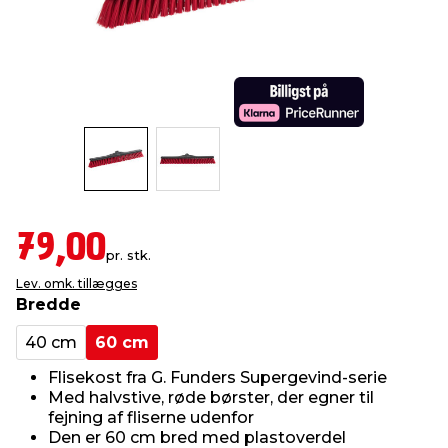
indretning
er & sikkerhed
 fittings
dsbelysning
eklædning
& udendørs spa
r & stilladser
e
behandling
ne, data & TV
& fritid
debeklædning
ing
asser & standere
rier
 sko
antning
ri & syltning
79,00
pr. stk.
Lev. omk. tillægges
dyr & ukrudt
Bredde
40 cm
60 cm
Flisekost fra G. Funders Supergevind-serie
Med halvstive, røde børster, der egner til
fejning af fliserne udenfor
Den er 60 cm bred med plastoverdel