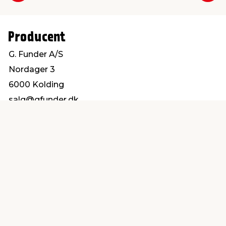
Producent
G. Funder A/S
Nordager 3
6000 Kolding
salg@gfunder.dk
Find en butik
Kundeservice
nær dig