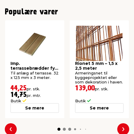
Populære varer
Imp.
Rionet 5 mm – 1,5 x
terrassebrædder fyr
2,5 meter
32 x 125 mm x 3
Til anlæg af terrasse. 32
Armeringsnet til
meter
x 125 mm x 3 meter.
byggeprojektet eller
som dekoration i haven.
44,25
139,00
pr. stk.
pr. stk.
14,75
pr. mtr.
Butik
Butik
Se mere
Se mere
Forrige
Næs