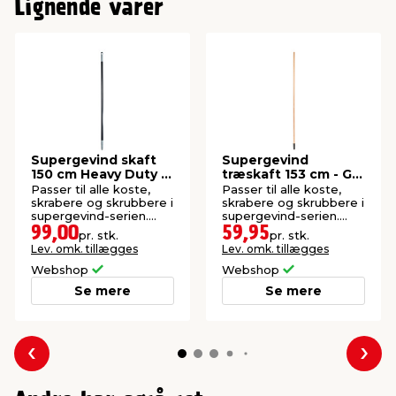
Lignende varer
Supergevind skaft
Supergevind
150 cm Heavy Duty -
træskaft 153 cm - G.
G. Funder
Funder
Passer til alle koste,
Passer til alle koste,
skrabere og skrubbere i
skrabere og skrubbere i
supergevind-serien.
supergevind-serien.
Forstærket komposit.
FSC®-mærket.
99,00
59,95
pr. stk.
pr. stk.
Lev. omk. tillægges
Lev. omk. tillægges
Webshop
Webshop
Se mere
Se mere
Forrige
Næs