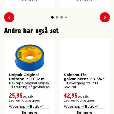
Forrige
Næs
Andre har også set
Unipak Original
Spidsmuffe
Unitape PTFE 12 mm
galvaniseret 1" x 3/4"
x 12 meter
Paktape original Unipak.
Til overgang fra 1" til
Til tætning af gevindrør.
3/4" rør.
25,95
42,95
pr. stk.
pr. stk.
Lev. omk. tillægges
Lev. omk. tillægges
Webshop
Butik
Webshop
Butik
Se mere
Se mere