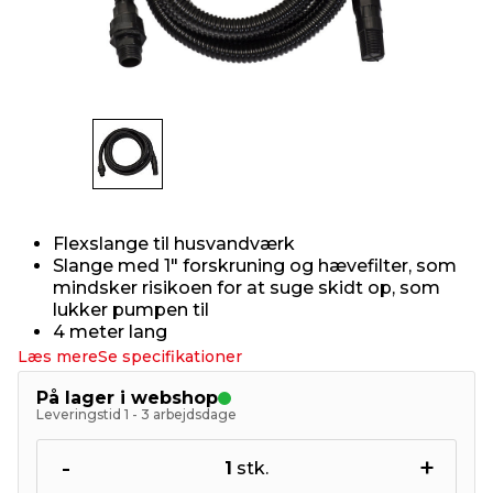
indretning
er & sikkerhed
 fittings
dsbelysning
eklædning
& udendørs spa
r & stilladser
e
behandling
ne, data & TV
& fritid
debeklædning
ing
asser & standere
rier
 sko
Flexslange til husvandværk
antning
ri & syltning
Slange med 1" forskruning og hævefilter, som
mindsker risikoen for at suge skidt op, som
lukker pumpen til
dyr & ukrudt
4 meter lang
Læs mere
Se specifikationer
På lager i webshop
Leveringstid 1 - 3 arbejdsdage
-
+
1
stk.