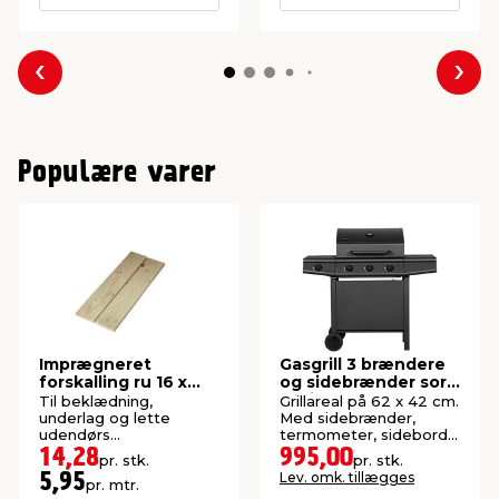
Forrige
Næs
Populære varer
Imprægneret
Gasgrill 3 brændere
forskalling ru 16 x
og sidebrænder sort
100 x 2400 mm
- Grillexpert®
Til beklædning,
Grillareal på 62 x 42 cm.
underlag og lette
Med sidebrænder,
udendørs
termometer, sideborde
konstruktioner. P1-
og rotisseribeslag.
14,28
995,00
pr. stk.
pr. stk.
imprægneret gran.
Lev. omk. tillægges
5,95
pr. mtr.