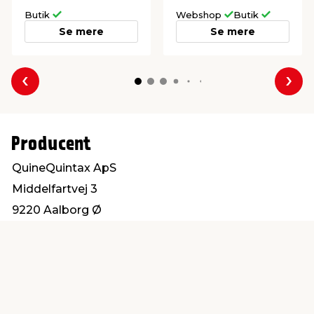
Butik
Webshop
Butik
Se mere
Se mere
Forrige
Næs
Producent
QuineQuintax ApS
Middelfartvej 3
9220 Aalborg Ø
service@quintax.dk