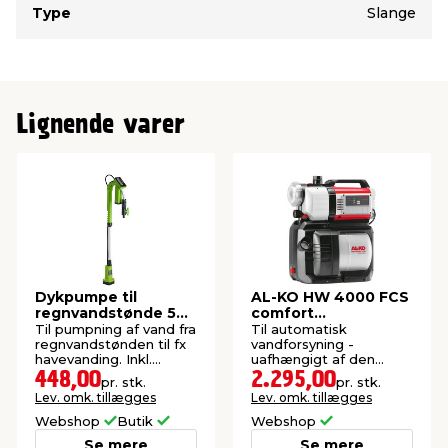
Type
Slange
Lignende varer
Dykpumpe til
AL-KO HW 4000 FCS
regnvandstønde 50
comfort
W - Garden®
husvandværk 1000
Til pumpning af vand fra
Til automatisk
W
regnvandstønden til fx
vandforsyning -
havevanding. Inkl.
uafhængigt af den
batteri og oplader.
offentlige
448,00
2.295,00
pr. stk.
pr. stk.
vandforsyning.
Lev. omk. tillægges
Lev. omk. tillægges
Webshop
Butik
Webshop
Se mere
Se mere