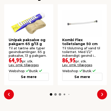
Unipak paksalve og
Kombi Flex
pakgarn 65 g/13 g
toiletslange 50 cm
Til at tætne alle typer
Til tilslutning af vand til
gevindsamlinger. 65 g
toilettet. Med 1/2"
paksalve, 13 g pakgarn.
indvendigt gevind i
begge ender.
64,95
86,95
pr. stk.
pr. stk.
Lev. omk. tillægges
Lev. omk. tillægges
Webshop
Butik
Webshop
Butik
Se mere
Se mere
Forrige
Næs