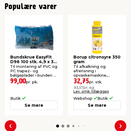
Populære varer
Bundskrue EasyFit
Borup citronsyre 350
D96 100 stk. 4,9 x 30
gram
mm
Til montering af PVC og
Til afkalkning og
PC trapez- og
afrensning i
bølgeplader i bunden af
opvaskemaskine,
bølgen.
vaskemaskine, toilet,
99,00
32,75
pr. pk.
pr. stk.
m.m.
93,57
pr. kg.
Lev. omk. tillægges
Butik
Webshop
Butik
Se mere
Se mere
Forrige
Næs