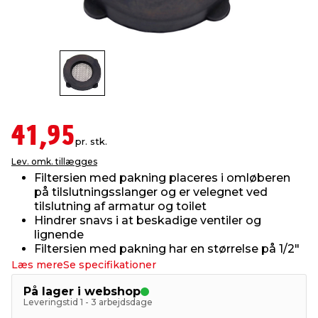
indretning
er & sikkerhed
 fittings
dsbelysning
eklædning
& udendørs spa
r & stilladser
e
behandling
ne, data & TV
& fritid
debeklædning
ing
asser & standere
rier
 sko
41,95
pr. stk.
Lev. omk. tillægges
antning
ri & syltning
Filtersien med pakning placeres i omløberen
på tilslutningsslanger og er velegnet ved
tilslutning af armatur og toilet
dyr & ukrudt
Hindrer snavs i at beskadige ventiler og
lignende
Filtersien med pakning har en størrelse på 1/2"
Læs mere
Se specifikationer
På lager i webshop
Leveringstid 1 - 3 arbejdsdage