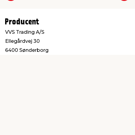
Producent
VVS Trading A/S
Ellegårdvej 30
6400 Sønderborg
salg@vvs-trading.dk
Find en butik
Kundeservice
nær dig