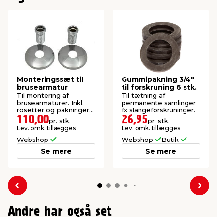
Monteringssæt til
Gummipakning 3/4"
brusearmatur
til forskruning 6 stk.
Til montering af
Til tætning af
brusearmaturer. Inkl.
permanente samlinger
rosetter og pakninger
fx slangeforskruninger.
1/2" x 3/4".
110,00
26,95
pr. stk.
pr. stk.
Lev. omk. tillægges
Lev. omk. tillægges
Webshop
Webshop
Butik
Se mere
Se mere
Forrige
Næs
Andre har også set