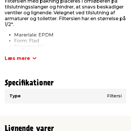
Filtersien med pakning placeres i omløberen på
tilslutningsslanger og hindrer, at snavs beskadiger
ventiler og lignende. Velegnet ved tilslutning af
armaturer og toiletter. Filtersien har en størrelse på
1/2".
Mareriale: EPDM
Form: Flad
Størrelse: ½”
Læs mere
Specifikationer
Type
Værdi
Type
Filtersi
Lignende varer