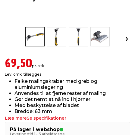
indretning
er & sikkerhed
 fittings
dsbelysning
eklædning
& udendørs spa
r & stilladser
e
behandling
ne, data & TV
& fritid
debeklædning
ing
asser & standere
rier
 sko
69,50
pr. stk.
antning
ri & syltning
Lev. omk. tillægges
Falke malingskraber med greb og
aluminiumslegering
dyr & ukrudt
Anvendes til at fjerne rester af maling
Gør det nemt at nå ind i hjørner
Med beskyttelse af bladet
Bredde: 63 mm
Læs mere
Se specifikationer
På lager i webshop
Leveringstid 1 - 3 arbejdsdage