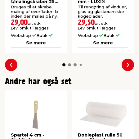
t/malingskraber 25
mm - LUXI®
mm 5-pk. - LUXI®
Bruges til at skrabe
Til rengøring af vinduer,
maling af overflader, fx
glas og glaskeramiske
inden der males på ny.
kogeplader.
29,00
29,50
pr. stk.
pr. stk.
Lev. omk. tillægges
Lev. omk. tillægges
Webshop
Butik
Webshop
Butik
Se mere
Se mere
Forrige
Næs
Andre har også set
Spartel 4 cm -
Bobleplast rulle 50