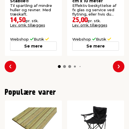
Stabile®
cm x 10 meter
Til spartling af mindre
Effektiv beskyttelse af
huller og revner. Med
fx glas og service ved
træskaft.
flytning, eller hvis du
skal sende noget.
14,50
25,00
pr. stk.
pr. stk.
Lev. omk. tillægges
Lev. omk. tillægges
Webshop
Butik
Webshop
Butik
Se mere
Se mere
Forrige
Næs
Populære varer