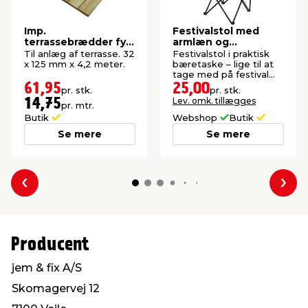
Imp.
Festivalstol med
terrassebrædder fyr
armlæn og
32 x 125 mm x 4,2
kopholder - Sunlife®
Til anlæg af terrasse. 32
Festivalstol i praktisk
meter
x 125 mm x 4,2 meter.
bæretaske – lige til at
tage med på festival
eller camping.
61,95
25,00
pr. stk.
pr. stk.
Lev. omk. tillægges
14,75
pr. mtr.
Butik
Webshop
Butik
Se mere
Se mere
Forrige
Næs
Producent
jem & fix A/S
Skomagervej 12