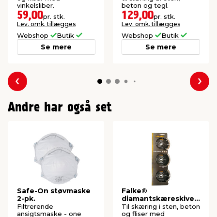
vinkelsliber.
beton og tegl.
59,00
129,00
pr. stk.
pr. stk.
Lev. omk. tillægges
Lev. omk. tillægges
Webshop
Butik
Webshop
Butik
Se mere
Se mere
Forrige
Næs
Andre har også set
Safe-On støvmaske
Falke®
2-pk.
diamantskæreskives
æt Ø110 mm - 3 stk.
Filtrerende
Til skæring i sten, beton
ansigtsmaske - one
og fliser med