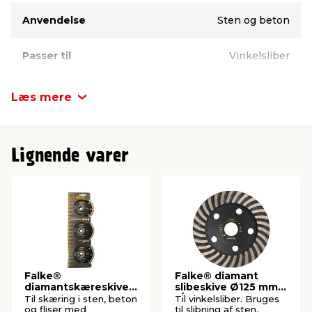
Anvendelse
Sten og beton
Passer til
Vinkelsliber
Mærke
Falke®
Læs mere
Lignende varer
Falke®
Falke® diamant
diamantskæreskives
slibeskive Ø125 mm
æt Ø110 mm - 3 stk.
t/sten og beton
Til skæring i sten, beton
Til vinkelsliber. Bruges
og fliser med
til slibning af sten,