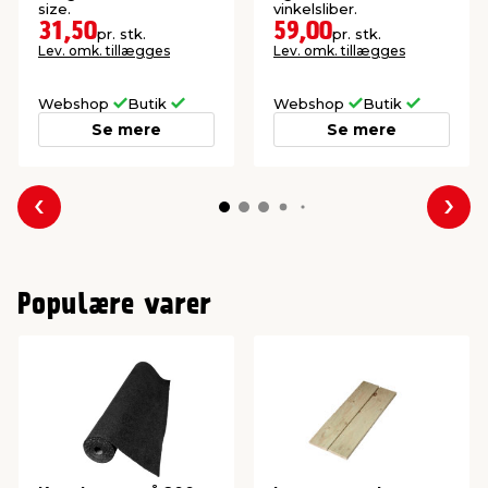
size.
vinkelsliber.
31,50
59,00
pr. stk.
pr. stk.
Lev. omk. tillægges
Lev. omk. tillægges
Webshop
Butik
Webshop
Butik
Se mere
Se mere
Forrige
Næs
Populære varer