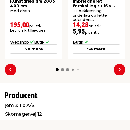
Kunstgræs grå 200 x
Imprægneret
400 cm
forskalling ru 16 x
100 x 2400 mm
Med dræn
Til beklædning,
underlag og lette
udendørs
konstruktioner. P1-
195,00
14,28
pr. stk.
pr. stk.
imprægneret gran.
Lev. omk. tillægges
5,95
pr. mtr.
Webshop
Butik
Butik
Se mere
Se mere
Forrige
Næs
Producent
jem & fix A/S
Skomagervej 12
7100 Vejle