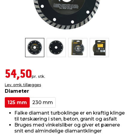
indretning
er & sikkerhed
 fittings
dsbelysning
eklædning
& udendørs spa
r & stilladser
e
behandling
ne, data & TV
& fritid
debeklædning
ing
asser & standere
rier
 sko
antning
ri & syltning
54,50
pr. stk.
Lev. omk. tillægges
dyr & ukrudt
Diameter
125 mm
230 mm
Falke diamant turboklinge er en kraftig klinge
til tørskæring i sten, beton, granit og asfalt
Bruges med vinkelsliber og giver et pænere
snit end almindelige diamantklinger