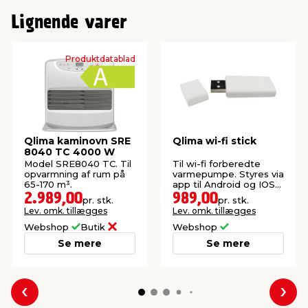
Lignende varer
Produktdatablad
Qlima kaminovn SRE
Qlima wi-fi stick
8040 TC 4000 W
Model SRE8040 TC. Til
Til wi-fi forberedte
opvarmning af rum på
varmepumpe. Styres via
65-170 m³.
app til Android og IOS
smartphones.
2.989,00
989,00
pr. stk.
pr. stk.
Lev. omk. tillægges
Lev. omk. tillægges
Webshop
Butik
Webshop
Se mere
Se mere
Forrige
Næs