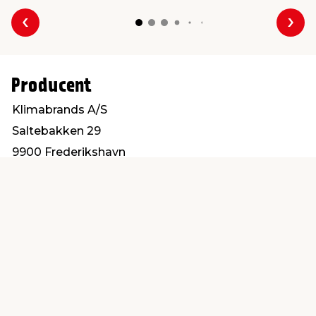
Forrige
Næs
Producent
Klimabrands A/S
Saltebakken 29
9900 Frederikshavn
info@klimabrands.dk
Find en butik
Kundeservice
nær dig