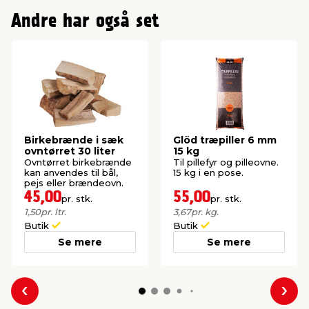
Andre har også set
Birkebrænde i sæk
Glöd træpiller 6 mm
ovntørret 30 liter
15 kg
Ovntørret birkebrænde
Til pillefyr og pilleovne.
kan anvendes til bål,
15 kg i en pose.
pejs eller brændeovn.
45,00
55,00
pr. stk.
pr. stk.
1,50
pr. ltr.
3,67
pr. kg.
Butik
Butik
Se mere
Se mere
Forrige
Næs