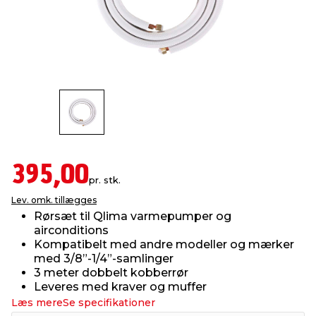
indretning
er & sikkerhed
 fittings
dsbelysning
eklædning
& udendørs spa
r & stilladser
e
behandling
ne, data & TV
& fritid
debeklædning
ing
asser & standere
rier
 sko
antning
ri & syltning
395,00
pr. stk.
Lev. omk. tillægges
dyr & ukrudt
Rørsæt til Qlima varmepumper og
airconditions
Kompatibelt med andre modeller og mærker
med 3/8”-1/4”-samlinger
3 meter dobbelt kobberrør
Leveres med kraver og muffer
Læs mere
Se specifikationer