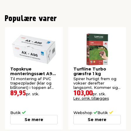
Populære varer
Topskrue
Turfline Turbo
monteringssæt A96
græsfrø 1 kg
100 stk. 4 x 45 mm
Til montering af PVC
Spirer hurtigt frem og
trapezplader (klar og
vokser derefter
blåtonet) i toppen af
langsomt. Kommer sig
bølgen.
hurtigt efter tørke.
89,95
103,00
pr. stk.
pr. stk.
Lev. omk. tillægges
Butik
Webshop
Butik
Se mere
Se mere