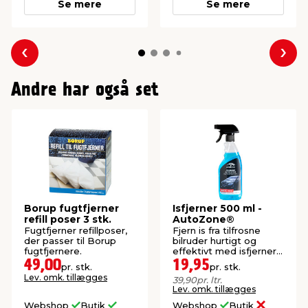
Se mere
Se mere
Forrige
Næs
Andre har også set
Borup fugtfjerner
Isfjerner 500 ml -
refill poser 3 stk.
AutoZone®
Fugtfjerner refillposer,
Fjern is fra tilfrosne
der passer til Borup
bilruder hurtigt og
fugtfjernere.
effektivt med isfjerner.
Virker ned til -40°C.
49,00
19,95
pr. stk.
pr. stk.
Lev. omk. tillægges
39,90
pr. ltr.
Lev. omk. tillægges
Webshop
Butik
Webshop
Butik