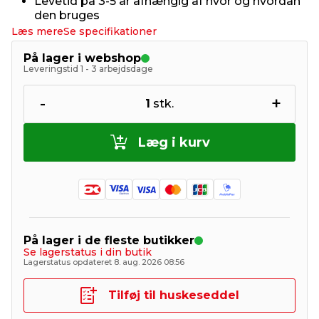
Levetid på 3-5 år afhængig af hvor og hvordan
den bruges
Læs mere
Se specifikationer
På lager i webshop
Leveringstid 1 - 3 arbejdsdage
-
+
1
stk.
Læg i kurv
På lager i de fleste butikker
Se lagerstatus i din butik
Lagerstatus opdateret 8. aug. 2026 08:56
Tilføj til huskeseddel