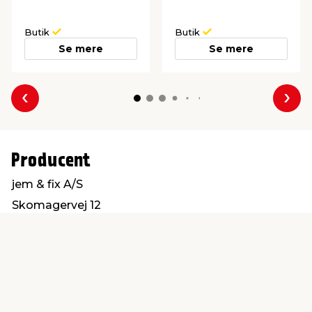
Butik
Butik
Se mere
Se mere
Forrige
Næs
Producent
jem & fix A/S
Skomagervej 12
7100 Vejle
kundeservice@jemfix.com