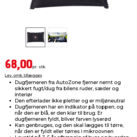
indretning
er & sikkerhed
 fittings
dsbelysning
eklædning
& udendørs spa
r & stilladser
e
behandling
ne, data & TV
& fritid
debeklædning
ing
asser & standere
rier
 sko
68,00
pr. stk.
antning
ri & syltning
Lev. omk. tillægges
Dugfjerneren fra AutoZone fjerner nemt og
sikkert fugt/dug fra bilens ruder, sæder og
dyr & ukrudt
interiør
Den efterlader ikke pletter og er miljøneutral
Dugfjerneren har en indikator på toppen, og
når den er blå, er den klar til brug. Er
dugfjerneren fyldt, bliver farven lyserød
Kan genbruges, og den skal lægges til tørre,
når den er fyldt eller tørres i mikroovnen