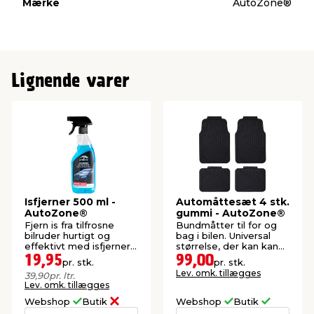
Mærke
AutoZone®
Lignende varer
Isfjerner 500 ml -
Automåttesæt 4 stk.
AutoZone®
gummi - AutoZone®
Fjern is fra tilfrosne
Bundmåtter til for og
bilruder hurtigt og
bag i bilen. Universal
effektivt med isfjerner.
størrelse, der kan kan
Virker ned til -40°C.
tilpasses.
19,95
99,00
pr. stk.
pr. stk.
Lev. omk. tillægges
39,90
pr. ltr.
Lev. omk. tillægges
Webshop
Butik
Webshop
Butik