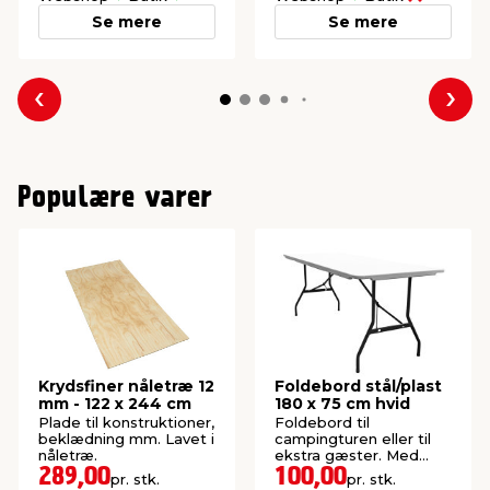
Se mere
Se mere
Forrige
Næs
Populære varer
Krydsfiner nåletræ 12
Foldebord stål/plast
mm - 122 x 244 cm
180 x 75 cm hvid
Plade til konstruktioner,
Foldebord til
beklædning mm. Lavet i
campingturen eller til
nåletræ.
ekstra gæster. Med
bærehåndtag.
289,00
100,00
pr. stk.
pr. stk.