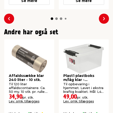
Se mere
Se mere
Forrige
Næs
Andre har også set
Affaldssække klar
Plast1 plastboks
240 liter - 10 stk.
m/låg klar -
SystemBox 32
Til 120 liter
Til opbevaring i
affaldscontainere. Ca.
hjemmet. Lavet i ekstra
50 my. 10 stk. pr. rulle.
kraftig kvalitet. Mål: L47
Str.: 87 x 136 cm.
x B34 x H27 cm.
34,90
49,00
pr. stk.
pr. stk.
Lev. omk. tillægges
Lev. omk. tillægges