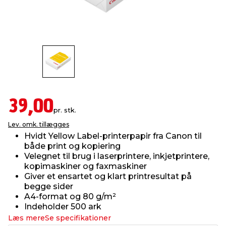
indretning
er & sikkerhed
 fittings
dsbelysning
eklædning
& udendørs spa
r & stilladser
e
behandling
ne, data & TV
& fritid
debeklædning
ing
asser & standere
rier
 sko
39,00
pr. stk.
antning
ri & syltning
Lev. omk. tillægges
Hvidt Yellow Label-printerpapir fra Canon til
både print og kopiering
dyr & ukrudt
Velegnet til brug i laserprintere, inkjetprintere,
kopimaskiner og faxmaskiner
Giver et ensartet og klart printresultat på
begge sider
A4-format og 80 g/m²
Indeholder 500 ark
Læs mere
Se specifikationer