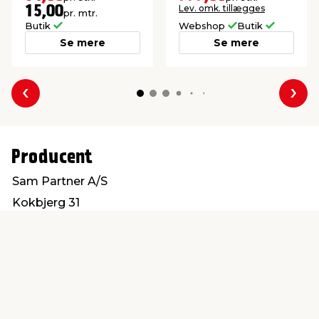
Lev. omk. tillægges
15,00
pr. mtr.
Butik
Webshop
Butik
Se mere
Se mere
Forrige
Næs
Producent
Sam Partner A/S
Kokbjerg 31
6000 Kolding
info@sampartner.dk