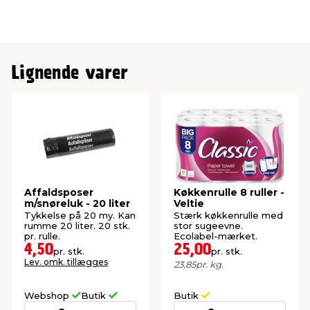
Lignende varer
Affaldsposer
Køkkenrulle 8 ruller -
m/snøreluk - 20 liter
Veltie
Tykkelse på 20 my. Kan
Stærk køkkenrulle med
rumme 20 liter. 20 stk.
stor sugeevne.
pr. rulle.
Ecolabel-mærket.
4,50
25,00
pr. stk.
pr. stk.
Lev. omk. tillægges
23,85
pr. kg.
Webshop
Butik
Butik