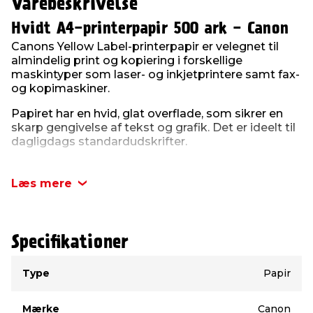
Varebeskrivelse
Hvidt A4-printerpapir 500 ark - Canon
Canons Yellow Label-printerpapir er velegnet til
almindelig print og kopiering i forskellige
maskintyper som laser- og inkjetprintere samt fax-
og kopimaskiner.
Papiret har en hvid, glat overflade, som sikrer en
skarp gengivelse af tekst og grafik. Det er ideelt til
dagligdags standardudskrifter.
Pakken indeholder 500 ark i A4-format. Et ark har
en gramvægt på 80 g/m².
Læs mere
Produktdetaljer:
Indhold: 500 ark
Størrelse: A4
Specifikationer
Farve: Hvid
Type
Gramvægt: 80 g/m²
Værdi
Type
Papir
Mærke
Canon