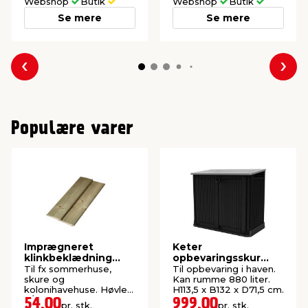
Webshop
Butik
Webshop
Butik
Se mere
Se mere
Forrige
Næs
Populære varer
Imprægneret
Keter
klinkbeklædning
opbevaringsskur
gran 25 x 125 x 3600
Store-It-Out MIDI
Til fx sommerhuse,
Til opbevaring i haven.
mm
skure og
Kan rumme 880 liter.
kolonihavehuse. Høvlet:
H113,5 x B132 x D71,5 cm.
9/22 x 105 mm.
54,00
999,00
pr. stk.
pr. stk.