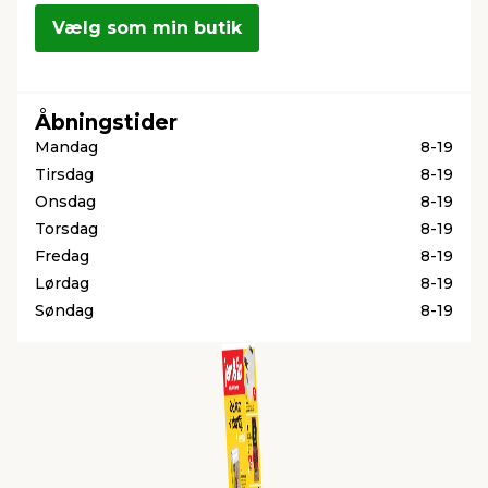
Vælg som min butik
indretning
er & sikkerhed
 fittings
dsbelysning
eklædning
& udendørs spa
Åbningstider
r & stilladser
e
behandling
ne, data & TV
& fritid
Mandag
8-19
Tirsdag
8-19
debeklædning
ing
asser & standere
rier
 sko
Onsdag
8-19
Torsdag
8-19
Fredag
8-19
antning
ri & syltning
Lørdag
8-19
Søndag
8-19
dyr & ukrudt