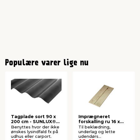
Populære varer lige nu
Tagplade sort 90 x
Imprægneret
200 cm - SUNLUX®
forskalling ru 16 x
Sinus
100 x 2100 mm
Benyttes hvor der ikke
Til beklædning,
ønskes lysindfald fx på
underlag og lette
udhus eller carport.
udendørs