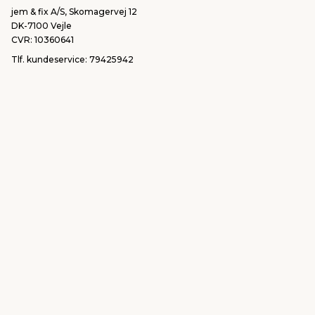
jem & fix A/S, Skomagervej 12
DK-7100 Vejle
CVR: 10360641
Tlf. kundeservice: 79425942
Tlf. administration: 76413500
Email:
kundeservice@jemfix.com
Se vores e-mærket certifikat her
jemogfix.dk
jemfix.se
jemogfix.no
Cookie-indstillinger