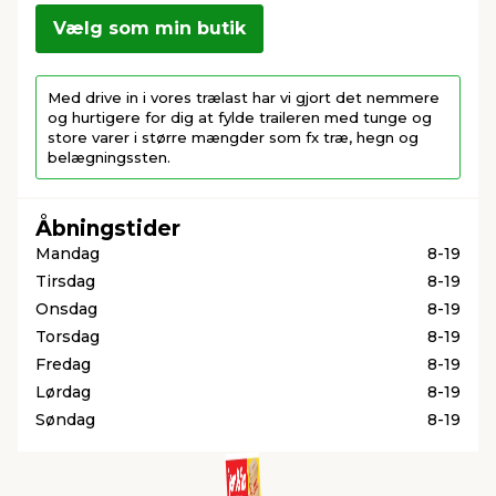
Vælg som min butik
indretning
er & sikkerhed
 fittings
dsbelysning
eklædning
& udendørs spa
Med drive in i vores trælast har vi gjort det nemmere
og hurtigere for dig at fylde traileren med tunge og
r & stilladser
e
behandling
ne, data & TV
& fritid
store varer i større mængder som fx træ, hegn og
belægningssten.
debeklædning
ing
asser & standere
rier
 sko
Åbningstider
Mandag
8-19
antning
ri & syltning
Tirsdag
8-19
Onsdag
8-19
dyr & ukrudt
Torsdag
8-19
Fredag
8-19
Lørdag
8-19
Søndag
8-19