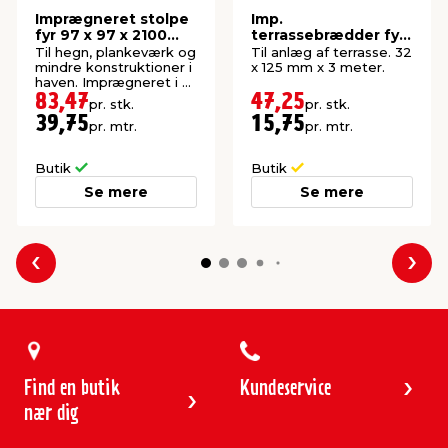
Imprægneret stolpe
Imp.
fyr 97 x 97 x 2100
terrassebrædder fyr
mm
32 x 125 mm x 3
Til hegn, plankeværk og
Til anlæg af terrasse. 32
meter
mindre konstruktioner i
x 125 mm x 3 meter.
haven. Imprægneret i kl.
NTR A.
83,47
47,25
pr. stk.
pr. stk.
39,75
15,75
pr. mtr.
pr. mtr.
Butik
Butik
Se mere
Se mere
Forrige
Næs
Find en butik
Kundeservice
nær dig