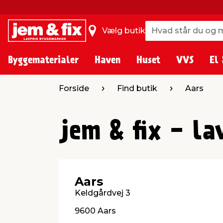
Hvad står du og m
Hvad står du og m
Vælg butik
Byggematerialer
Haven
Huset
VVS
El 
Forside
Find butik
Aars
jem & fix - la
Aars
Keldgårdvej 3
9600 Aars