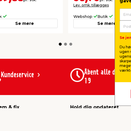
gave
Lev. omk. tillægges
ik
Webshop
Butik
Se mere
Se mere
Se jem
Du hør
ugen v
ugens 
skarpe
meget
værktø
Åbent alle dage 8
Kundeservice
19
em & fix
Hold dig opdateret
karriere