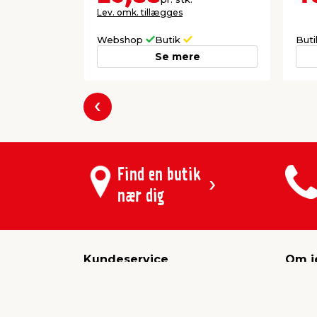
Lev. omk. tillægges
Webshop
Butik
But
Se mere
Forrige
Find en butik
nær dig
Kundeservice
Om j
Butikker & åbningstider
Job & 