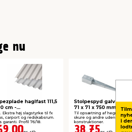
ge nu
pezplade haglfast 111,5
Stolpespyd galvaniser
10 cm -
71 x 71 x 750 mm
Tilm
NLUX®2000PC
. Ekstra høj slagstyrke til fx
Til opsætning af hegn, carpor
nyh
s, carport og redskabsrum.
skure og andre udendørs
i de
s garanti. Profil 76/18.
konstruktioner.
lodt
69,00
38,75
pr. stk.
pr. stk.