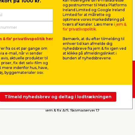
kort på 1000 kr.
kan videregive din e-mailadresse
og postnummer til Meta Platforms
Lev. omk. tillægges
9,75
Ireland Limited og Google Ireland
pr
Limited for at målrette og
Webshop
Butik
Butik
optimere vores markedsføring på
Se mere
tværs af kanaler. Læs mere i
jem &
fix' privatlivspolitik
.
 & fix' privatlivspolitik her
Bemærk, at du efter tilmelding til
enhver tid kan afmelde dig
er fra os et par gange om
nyhedsbreve fra jem & fix igen ved
Næste
ia e-mail, når vi sender
at klikke på afmeldingslinket i
avis, aktuelle produkter til
bunden af nyhedsbrevene.
 priser, fix det selv-film og
 mere indenfor hus, have,
j, byggematerialer osv.
 -
Køb i webshop
byt i butik
Tilmeld nyhedsbrev og deltag i lodtrækningen
jem & fix A/S, Skomagervej 12
DK-7100 Vejle
CVR: 10360641
Tlf. kundeservice: 79425942