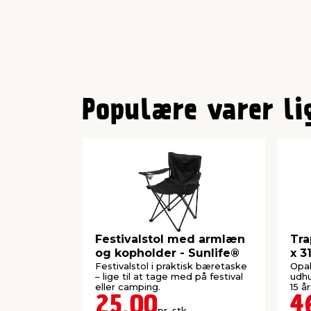
Populære varer li
Festivalstol med armlæn
Tra
og kopholder - Sunlife®
x 3
SU
Festivalstol i praktisk bæretaske
Opal
– lige til at tage med på festival
udhu
eller camping.
15 år
25,00
4
pr. stk.