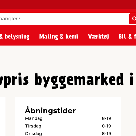
angler?
angler?
& belysning
Maling & kemi
Værktøj
Bil & 
vpris byggemarked i
Åbningstider
Mandag
8-19
Tirsdag
8-19
Onsdag
8-19