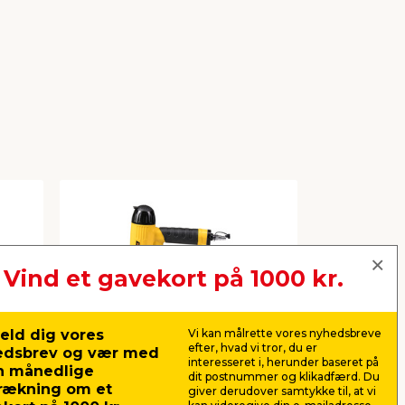
Vind et gavekort på 1000 kr.
et
Falke® søm- og
Høvlet fo
hæftepistol trykluft
x 100 x 
eld dig vores
Vi kan målrette vores nyhedsbreve
te,
Til trykluft. 1000 søm og 500
Velegnet til
efter, hvad vi tror, du er
edsbrev og vær med
klammer medfølger.
vægge og le
interesseret i, herunder baseret på
n månedlige
Høvlet: 21,5
dit postnummer og klikadfærd. Du
rækning om et
288,00
23,4
giver derudover samtykke til, at vi
pr. stk.