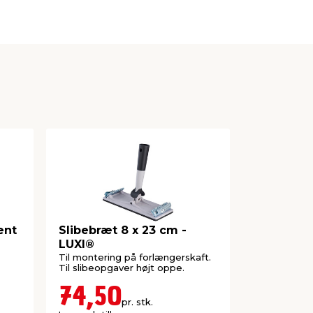
ent
Slibebræt 8 x 23 cm -
Stålspart
LUXI®
Til montering på forlængerskaft.
Velegnet til
Til slibeopgaver højt oppe.
huller og rev
74,50
25,0
pr. stk.