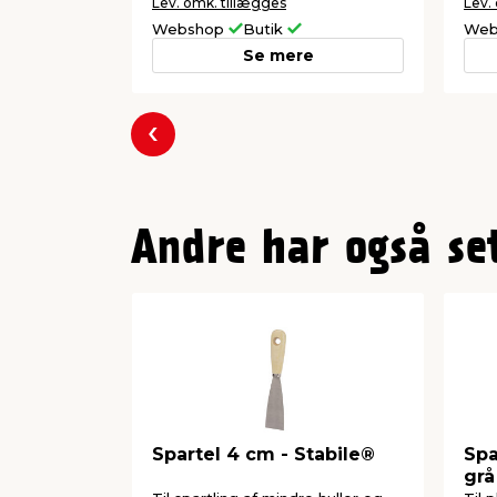
Lev. omk. tillægges
Lev.
Webshop
Butik
Web
Se mere
Forrige
Andre har også se
Spartel 4 cm - Stabile®
Spa
grå