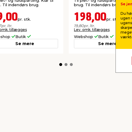
let- og fuldspartling. Klar til
Til plet- og fuldspartling. Klar 
Se jem
. Til indendørs brug.
brug. Til indendørs brug.
Du hør
9,00
198,00
ugen v
pr. stk.
pr. stk.
ugens 
7
pr. ltr.
19,80
pr. ltr.
skarpe
 omk. tillægges
Lev. omk. tillægges
meget
shop
Butik
Webshop
Butik
værktø
Se mere
Se mere