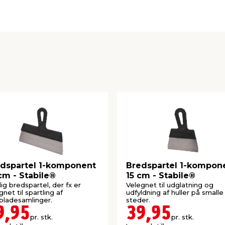
dspartel 1-komponent
Bredspartel 1-kompon
cm - Stabile®
15 cm - Stabile®
dig bredspartel, der fx er
Velegnet til udglatning og
gnet til spartling af
udfyldning af huller på smalle
pladesamlinger.
steder.
9,95
39,95
pr. stk.
pr. stk.