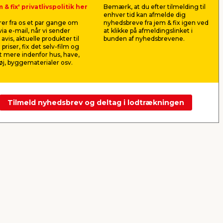
til
Velegnet til spartling af mindre
Til spartlin
 & fix' privatlivspolitik her
Bemærk, at du efter tilmelding til
huller og revner.
gipsplader.
enhver tid kan afmelde dig
er fra os et par gange om
nyhedsbreve fra jem & fix igen ved
25,00
79,0
ia e-mail, når vi sender
at klikke på afmeldingslinket i
pr. stk.
avis, aktuelle produkter til
bunden af nyhedsbrevene.
Lev. omk. tillægges
Lev. omk. til
 priser, fix det selv-film og
 mere indenfor hus, have,
Webshop
Butik
Webshop
j, byggematerialer osv.
Se mere
Tilmeld nyhedsbrev og deltag i lodtrækningen
Næste