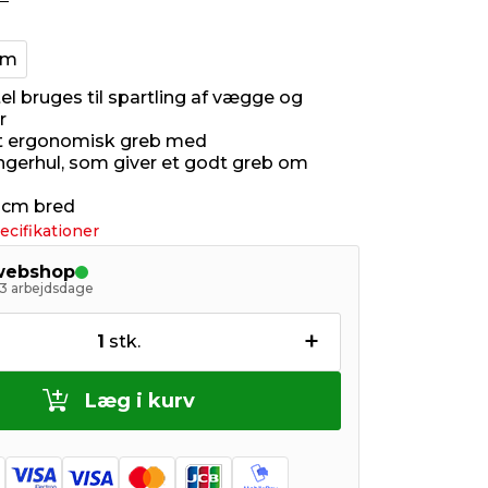
cm
el bruges til spartling af vægge og
r
et ergonomisk greb med
gerhul, som giver et godt greb om
 cm bred
ecifikationer
 webshop
- 3 arbejdsdage
+
1
stk.
Læg i kurv