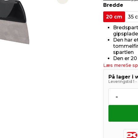
Next slide
Bredde
20 cm
35 
Bredspart
gipsplade
Den har 
tommelfin
spartlen
Den er 20
Læs mere
Se sp
På lager i
Leveringstid 1 
-