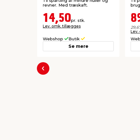
Til spartling af mindre huller og
Til p
revner. Med træskaft.
brug
14,50
8
pr. stk.
Lev. omk. tillægges
29,6
Lev.
Webshop
Butik
Web
Se mere
Forrige
Populære varer