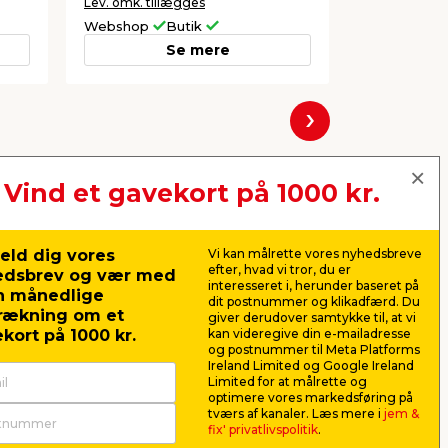
Lev. omk. tillægges
Lev. omk. til
Webshop
Butik
Webshop
Se mere
Næste
Vind et gavekort på 1000 kr.
eld dig vores
Vi kan målrette vores nyhedsbreve
efter, hvad vi tror, du er
edsbrev og vær med
interesseret i, herunder baseret på
n månedlige
dit postnummer og klikadfærd. Du
rækning om et
giver derudover samtykke til, at vi
kort på 1000 kr.
kan videregive din e-mailadresse
og postnummer til Meta Platforms
Ireland Limited og Google Ireland
Limited for at målrette og
optimere vores markedsføring på
Stålspartel 50 mm - LUXI®
Bredspart
tværs af kanaler. Læs mere i
jem &
fix' privatlivspolitik
.