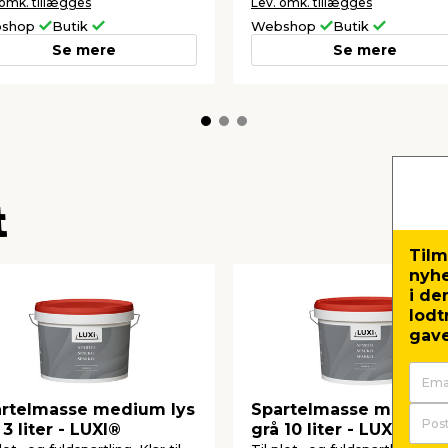
 omk. tillægges
Lev. omk. tillægges
shop
Butik
Webshop
Butik
Se mere
Se mere
t
Tilm
nyh
i de
lodt
gave
rtelmasse medium lys
Spartelmasse medium
 3 liter - LUXI®
grå 10 liter - LUXI®