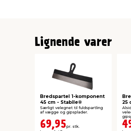
Lignende varer
Bredspartel 1-komponent
Bre
45 cm - Stabile®
25 
Særligt velegnet til fuldspartling
Alsi
af vægge og gipsplader.
vele
gips
69,95
4
pr. stk.