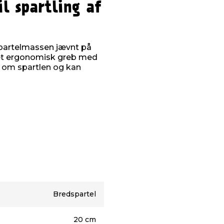
il spartling af
spartelmassen jævnt på
 et ergonomisk greb med
b om spartlen og kan
Bredspartel
20 cm