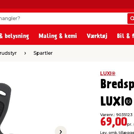
angler?
angler?
& belysning
Maling & kemi
Værktøj
Bil & 
Spartler
rudstyr
Spartler
LUXI®
Breds
LUXI®
Varenr.: 9035123
69,00
pr. 
Lev. omk. tillægg