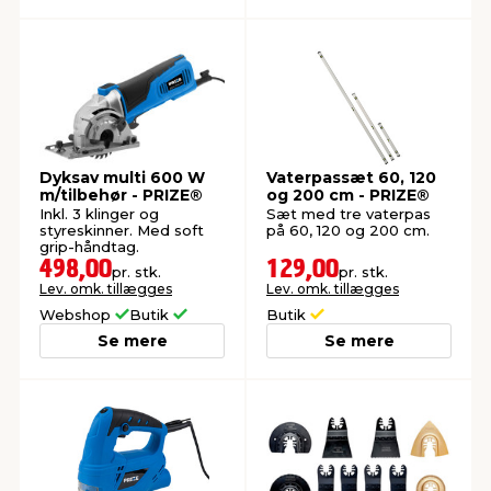
Dyksav multi 600 W
Vaterpassæt 60, 120
m/tilbehør - PRIZE®
og 200 cm - PRIZE®
Inkl. 3 klinger og
Sæt med tre vaterpas
styreskinner. Med soft
på 60, 120 og 200 cm.
grip-håndtag.
498,00
129,00
pr. stk.
pr. stk.
Lev. omk. tillægges
Lev. omk. tillægges
Webshop
Butik
Butik
Se mere
Se mere