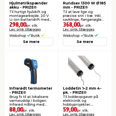
Hjulmøtrikspænder
Rundsav 1300 W Ø185
akku - PRIZE®
mm - PRIZE®
Til hurtigt hjulskift og
Til at lave lige og
montagearbejde. 20 V
præcise snit i træ. Inkl.
Li-Ion-batteridrift med
savklinge, flangenøgle
høj ydeevne.
og parallelanslag.
298,00
368,00
pr. stk.
pr. stk.
Lev. omk. tillægges
Lev. omk. tillægges
Webshop
Butik
Webshop
Butik
Se mere
Se mere
Infrarødt termometer
Loddetin 1–2 mm 4-
- PRIZE®
pk. - PRIZE®
Brug fx til at lokalisere
Til loddeopgaver på
varmeudslip i boligen.
elektronik og
Infrarød måling med
hobbyprojekter.
laser.
Loddetin på 1 og 2 mm i
88,00
59,00
pr. stk.
pr. stk.
diameter.
Lev. omk. tillægges
Lev. omk. tillægges