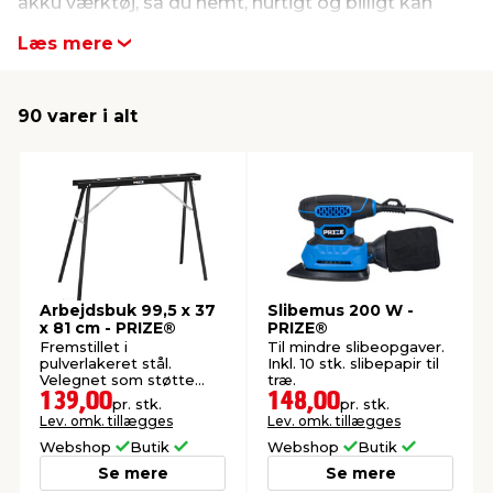
akku værktøj, så du nemt, hurtigt og billigt kan
komme i gang med dit projekt. Her finder du en
Læs mere
indretning
er & sikkerhed
 fittings
dsbelysning
eklædning
& udendørs spa
oversigt over alle varer fra PRIZE.
90 varer i alt
r & stilladser
e
behandling
ne, data & TV
& fritid
debeklædning
ing
asser & standere
rier
 sko
antning
ri & syltning
Arbejdsbuk 99,5 x 37
Slibemus 200 W -
dyr & ukrudt
x 81 cm - PRIZE®
PRIZE®
Fremstillet i
Til mindre slibeopgaver.
pulverlakeret stål.
Inkl. 10 stk. slibepapir til
Velegnet som støtte
træ.
ved savning,
139,00
148,00
pr. stk.
pr. stk.
monteringsopgaver og
Lev. omk. tillægges
Lev. omk. tillægges
malearbejde.
Webshop
Butik
Webshop
Butik
Se mere
Se mere