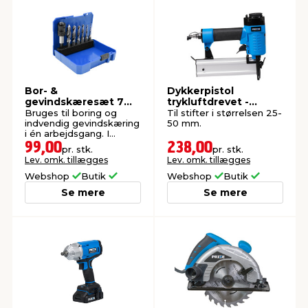
Bor- &
Dykkerpistol
gevindskæresæt 7
trykluftdrevet -
dele - PRIZE®
PRIZE®
Bruges til boring og
Til stifter i størrelsen 25-
indvendig gevindskæring
50 mm.
i én arbejdsgang. I
praktisk boks.
99,00
238,00
pr. stk.
pr. stk.
Lev. omk. tillægges
Lev. omk. tillægges
Webshop
Butik
Webshop
Butik
Se mere
Se mere