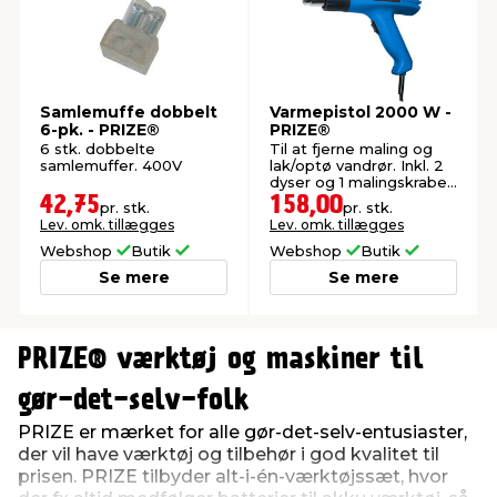
Samlemuffe dobbelt
Varmepistol 2000 W -
6-pk. - PRIZE®
PRIZE®
6 stk. dobbelte
Til at fjerne maling og
samlemuffer. 400V
lak/optø vandrør. Inkl. 2
dyser og 1 malingskraber.
350-600°C.
42,75
158,00
pr. stk.
pr. stk.
Lev. omk. tillægges
Lev. omk. tillægges
Webshop
Butik
Webshop
Butik
Se mere
Se mere
0
0
1
1
PRIZE® værktøj og maskiner til
2
2
3
3
gør-det-selv-folk
4
4
PRIZE er mærket for alle gør-det-selv-entusiaster,
der vil have værktøj og tilbehør i god kvalitet til
prisen. PRIZE tilbyder alt-i-én-værktøjssæt, hvor