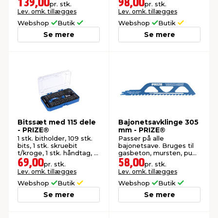
139,00
98,00
pr. stk.
pr. stk.
Lev. omk. tillægges
Lev. omk. tillægges
Webshop
Butik
Webshop
Butik
Se mere
Se mere
Bitssæt med 115 dele
Bajonetsavklinge 305
- PRIZE®
mm - PRIZE®
1 stk. bitholder, 109 stk.
Passer på alle
bits, 1 stk. skruebit
bajonetsave. Bruges til
t/kroge, 1 stk. håndtag, 3
gasbeton, mursten, puds
adaptere.
m.m.
69,00
58,00
pr. stk.
pr. stk.
Lev. omk. tillægges
Lev. omk. tillægges
Webshop
Butik
Webshop
Butik
Se mere
Se mere