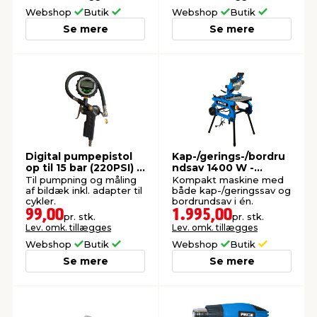
Webshop
Butik
Webshop
Butik
Se mere
Se mere
Digital pumpepistol
Kap-/gerings-/bordru
op til 15 bar (220PSI) -
ndsav 1400 W -
PRIZE®
PRIZE®
Til pumpning og måling
Kompakt maskine med
af bildæk inkl. adapter til
både kap-/geringssav og
cykler.
bordrundsav i én.
99,00
1.995,00
pr. stk.
pr. stk.
Lev. omk. tillægges
Lev. omk. tillægges
Webshop
Butik
Webshop
Butik
Se mere
Se mere