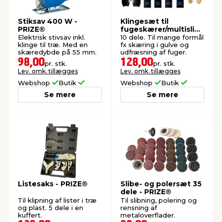
Stiksav 400 W -
Klingesæt til
PRIZE®
fugeskærer/multislibe
r - PRIZE®
Elektrisk stivsav inkl.
10 dele. Til mange formål
klinge til træ. Med en
fx skæring i gulve og
skæredybde på 55 mm.
udfræsning af fuger.
98,00
128,00
pr. stk.
pr. stk.
Lev. omk. tillægges
Lev. omk. tillægges
Webshop
Butik
Webshop
Butik
Se mere
Se mere
Listesaks - PRIZE®
Slibe- og polersæt 35
dele - PRIZE®
Til klipning af lister i træ
Til slibning, polering og
og plast. 5 dele i en
rensning af
kuffert.
metaloverflader.