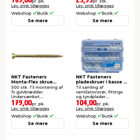
169,00
23,95
pr. pk.
pr. stk.
kærv.
Lev. omk. tillægges
Lev. omk. tillægges
Webshop
Butik
Webshop
Butik
Se mere
Se mere
NKT Fasteners
NKT Fasteners
Monta-Flex skrue
pladeskruer i kasse -
4,2x45 mm 500 stk.
230 stk.
500 stk. Til montering af
Til samling af
fx gulvbrædder.
ventilationsrør, fittings
Undersænket.
og tyndplader.
Gulkromat. Indendørs.
Elforzinket. Indendørs
179,00
104,00
pr. pk.
pr. pk.
brug.
Lev. omk. tillægges
Lev. omk. tillægges
Webshop
Butik
Webshop
Butik
Se mere
Se mere