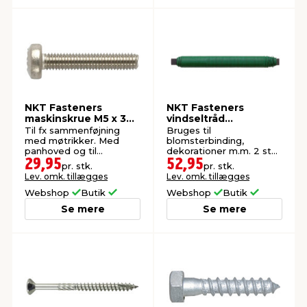
NKT Fasteners
NKT Fasteners
maskinskrue M5 x 30
vindseltråd
mm 4 stk.
grønlakeret 0,5 mm x
Til fx sammenføjning
Bruges til
60 meter
med møtrikker. Med
blomsterbinding,
panhoved og til
dekorationer m.m. 2 stk.
udendørs brug. 4 stk.
i en pakke.
29,95
52,95
pr. stk.
pr. stk.
Lev. omk. tillægges
Lev. omk. tillægges
Webshop
Butik
Webshop
Butik
Se mere
Se mere