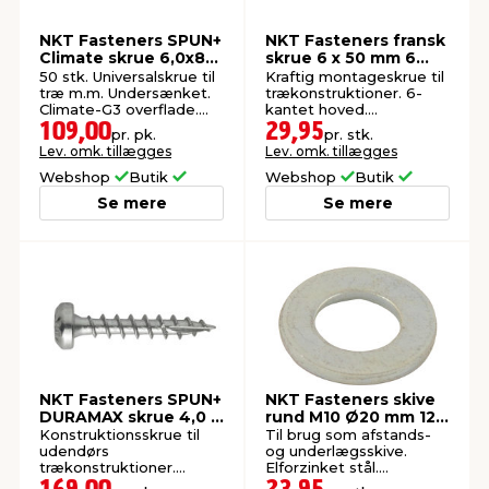
NKT Fasteners SPUN+
NKT Fasteners fransk
Climate skrue 6,0x80
skrue 6 x 50 mm 6
mm 50 stk.
stk.
50 stk. Universalskrue til
Kraftig montageskrue til
træ m.m. Undersænket.
trækonstruktioner. 6-
Climate-G3 overflade.
kantet hoved.
Udendørs.
Varmforzinket. Ude.
109,00
29,95
pr. pk.
pr. stk.
Lev. omk. tillægges
Lev. omk. tillægges
Webshop
Butik
Webshop
Butik
Se mere
Se mere
NKT Fasteners SPUN+
NKT Fasteners skive
DURAMAX skrue 4,0 x
rund M10 Ø20 mm 12
40 mm 200 stk.
stk.
Konstruktionsskrue til
Til brug som afstands-
udendørs
og underlægsskive.
trækonstruktioner.
Elforzinket stål.
Panhoved og Tx20-
Indendørs.