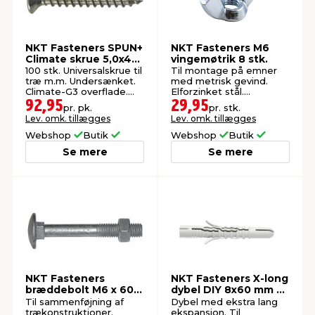
NKT Fasteners SPUN+
NKT Fasteners M6
Climate skrue 5,0x40
vingemøtrik 8 stk.
mm 100 stk.
100 stk. Universalskrue til
Til montage på emner
træ m.m. Undersænket.
med metrisk gevind.
Climate-G3 overflade.
Elforzinket stål.
Udendørs.
Indendørs brug.
92,95
29,95
pr. pk.
pr. stk.
Lev. omk. tillægges
Lev. omk. tillægges
Webshop
Butik
Webshop
Butik
Se mere
Se mere
NKT Fasteners
NKT Fasteners X-long
bræddebolt M6 x 60
dybel DIY 8x60 mm 8
mm 6 stk.
stk.
Til sammenføjning af
Dybel med ekstra lang
trækonstruktioner.
ekspansion. Til