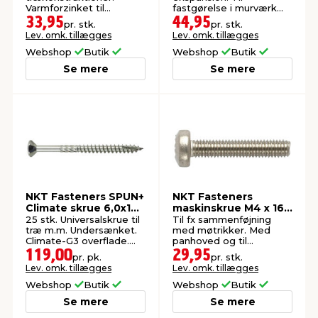
Varmforzinket til
fastgørelse i murværk
udendørs montering.
med pudslag.
33,95
44,95
pr. stk.
pr. stk.
Lev. omk. tillægges
Lev. omk. tillægges
Webshop
Butik
Webshop
Butik
Se mere
Se mere
NKT Fasteners SPUN+
NKT Fasteners
Climate skrue 6,0x100
maskinskrue M4 x 16
mm 25 stk.
mm 8 stk.
25 stk. Universalskrue til
Til fx sammenføjning
træ m.m. Undersænket.
med møtrikker. Med
Climate-G3 overflade.
panhoved og til
Udendørs.
udendørs brug. 8 stk.
119,00
29,95
pr. pk.
pr. stk.
Lev. omk. tillægges
Lev. omk. tillægges
Webshop
Butik
Webshop
Butik
Se mere
Se mere