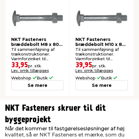
NKT Fasteners
NKT Fasteners
bræddebolt M8 x 80
bræddebolt M10 x 80
mm 3 stk.
mm 2 stk.
Til sammenføjning af
Til sammenføjning af
trækonstruktioner.
trækonstruktioner.
Varmforzinket til
Varmforzinket til
udendørs montering.
udendørs montering.
33,95
39,95
pr. stk.
pr. stk.
Lev. omk. tillægges
Lev. omk. tillægges
Webshop
Butik
Webshop
Butik
Se mere
Se mere
0
0
1
1
NKT Fasteners skruer til dit
2
2
3
3
byggeprojekt
4
4
Når det kommer til fastgørelsesløsninger af høj
5
5
kvalitet, så er NKT Fasteners et mærke, som du
6
6