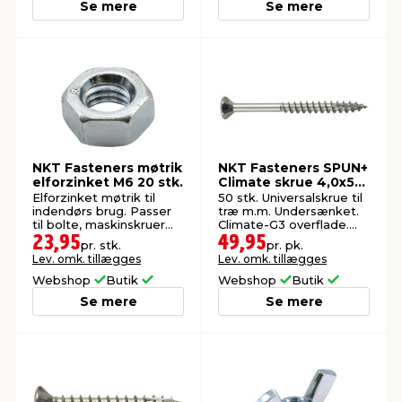
Se mere
Se mere
NKT Fasteners møtrik
NKT Fasteners SPUN+
elforzinket M6 20 stk.
Climate skrue 4,0x50
mm 50 stk.
Elforzinket møtrik til
50 stk. Universalskrue til
indendørs brug. Passer
træ m.m. Undersænket.
til bolte, maskinskruer
Climate-G3 overflade.
og gevindstænger.
Udendørs.
23,95
49,95
pr. stk.
pr. pk.
Lev. omk. tillægges
Lev. omk. tillægges
Webshop
Butik
Webshop
Butik
Se mere
Se mere