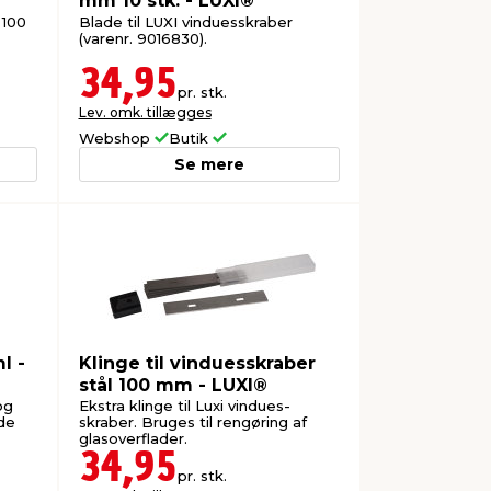
mm 10 stk. - LUXI®
 100
Blade til LUXI vinduesskraber
(varenr. 9016830).
34,95
pr. stk.
Lev. omk. tillægges
Webshop
Butik
Se mere
l -
Klinge til vinduesskraber
stål 100 mm - LUXI®
og
Ekstra klinge til Luxi vindues-
nde
skraber. Bruges til rengøring af
glasoverflader.
34,95
pr. stk.