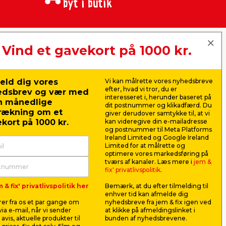
byt i butik
Vind et gavekort på 1000 kr.
jem & fix A/S, Skomagervej 12
DK-7100 Vejle
CVR: 10360641
eld dig vores
Vi kan målrette vores nyhedsbreve
Tlf. kundeservice: 79425942
efter, hvad vi tror, du er
edsbrev og vær med
Tlf. administration: 76413500
interesseret i, herunder baseret på
n månedlige
Email:
kundeservice@jemfix.com
dit postnummer og klikadfærd. Du
rækning om et
giver derudover samtykke til, at vi
kort på 1000 kr.
kan videregive din e-mailadresse
og postnummer til Meta Platforms
Se vores e-mærket certifikat her
Ireland Limited og Google Ireland
Limited for at målrette og
optimere vores markedsføring på
en med mange års erfaring og ekspertise.
tværs af kanaler. Læs mere i
jem &
fix' privatlivspolitik
.
 & fix' privatlivspolitik her
Bemærk, at du efter tilmelding til
enhver tid kan afmelde dig
er fra os et par gange om
nyhedsbreve fra jem & fix igen ved
lig også et stort udvalg af pensler til alle
ia e-mail, når vi sender
at klikke på afmeldingslinket i
it næste gør-det-selv-maleprojekt.
avis, aktuelle produkter til
bunden af nyhedsbrevene.