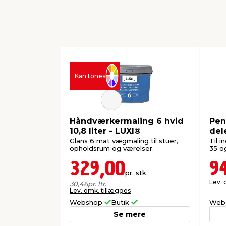
Kan tones
Håndværkermaling 6 hvid
Pen
10,8 liter - LUXI®
del
Glans 6 mat vægmaling til stuer,
Til i
opholdsrum og værelser.
35 o
329,00
9
pr. stk.
Lev. 
30,46
pr. ltr.
Lev. omk. tillægges
Webshop
Butik
Web
Se mere