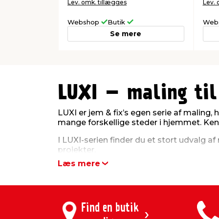
Lev. omk. tillægges
Lev. 
Webshop
Butik
Web
Se mere
0
0
1
1
2
2
3
3
LUXI – maling til
4
4
5
5
LUXI er jem & fix’s egen serie af maling, 
6
6
mange forskellige steder i hjemmet. Ken
7
7
8
8
I LUXI-serien finder du et stort udvalg 
9
9
projekter.
10
10
11
11
Læs mere
I sortimentet kan du finde maling i alle
12
12
dækkeevne og høj slidstyrke, hvilket sikre
går op i kvalitet og som vil have den beds
Find en butik
Brug LUXI maling 