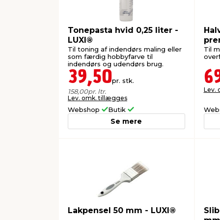
Tonepasta hvid 0,25 liter -
Hal
LUXI®
pre
Til toning af indendørs maling eller
Til m
som færdig hobbyfarve til
overf
indendørs og udendørs brug.
39,50
6
pr. stk.
Lev. 
158,00
pr. ltr.
Lev. omk. tillægges
Webshop
Butik
Web
Se mere
Lakpensel 50 mm - LUXI®
Sli