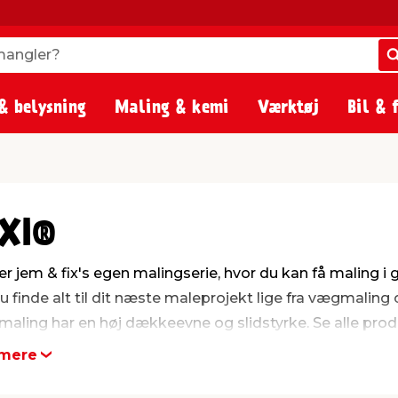
angler?
angler?
& belysning
Maling & kemi
Værktøj
Bil & 
XI®
er jem & fix's egen malingserie, hvor du kan få maling i go
u finde alt til dit næste maleprojekt lige fra vægmaling 
maling har en høj dækkeevne og slidstyrke. Se alle produ
mere