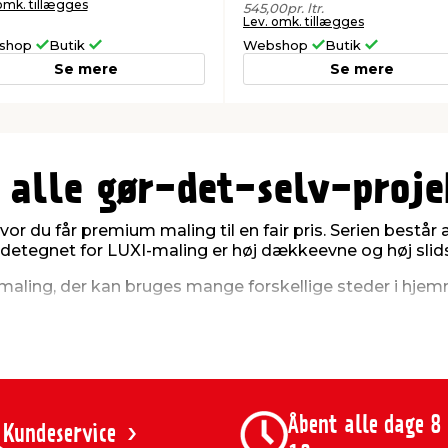
omk. tillægges
545,00
pr. ltr.
Lev. omk. tillægges
shop
Butik
Webshop
Butik
Se mere
Se mere
 alle gør-det-selv-proje
hvor du får premium maling til en fair pris. Serien består 
detegnet for LUXI-maling er høj dækkeevne og høj slid
af maling, der kan bruges mange forskellige steder i hje
 de mest almindelige farver og med forskellig glans. Ken
r et flot og holdbart resultat hver gang. Derfor er maling 
te lavpris.
Åbent alle dage 8
til dit næste maleprojek
Kundeservice