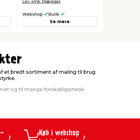
Lev. omk. tillægges
Webshop
Butik
Se mere
kter
af et bredt sortiment af maling til brug
styrke.
mmet og til mange forskelligartede
detegnet for LUXI-maling er en høj
fra LUXI til et godt valg til dig, der både
 -
Køb i webshop
t