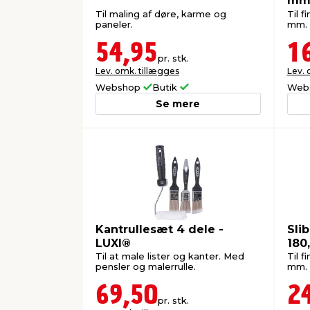
mm 
Til maling af døre, karme og
Til f
paneler.
mm.
54,95
1
pr. stk.
Lev. omk. tillægges
Lev. 
Webshop
Butik
Web
Se mere
Kantrullesæt 4 dele -
Sli
LUXI®
180
Til at male lister og kanter. Med
Til f
pensler og malerrulle.
mm.
69,50
2
pr. stk.