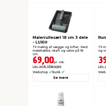
Malerrullesæt 18 cm 3 dele
Run
- LUXI®
Til maling af vægge og lofter. Med
Til 
malebakke, skaft og valse på 18
og v
cm.
69,00
3
pr. stk.
Lev. omk. tillægges
Lev. 
Webshop
Butik
Web
Se mere