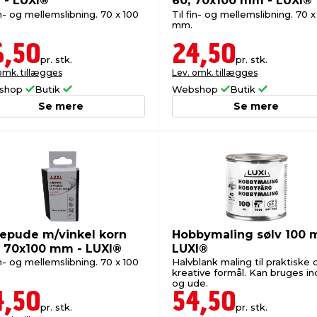
- LUXI®
60, 70x100 mm - LUXI®
in- og mellemslibning. 70 x 100
Til fin- og mellemslibning. 70 x
mm.
6,50
24,50
pr. stk.
pr. stk.
omk. tillægges
Lev. omk. tillægges
shop
Butik
Webshop
Butik
Se mere
Se mere
bepude m/vinkel korn
Hobbymaling sølv 100 m
, 70x100 mm - LUXI®
LUXI®
in- og mellemslibning. 70 x 100
Halvblank maling til praktiske 
kreative formål. Kan bruges i
og ude.
4,50
54,50
pr. stk.
pr. stk.