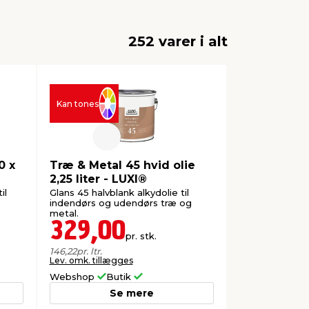
252 varer i alt
Kan tones
0 x
Træ & Metal 45 hvid olie
2,25 liter - LUXI®
il
Glans 45 halvblank alkydolie til
indendørs og udendørs træ og
metal.
329,00
pr. stk.
146,22
pr. ltr.
Lev. omk. tillægges
Webshop
Butik
Se mere