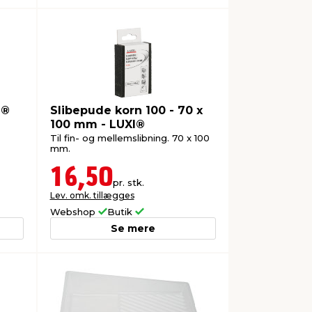
I®
Slibepude korn 100 - 70 x
100 mm - LUXI®
Til fin- og mellemslibning. 70 x 100
mm.
16,50
pr. stk.
Lev. omk. tillægges
Webshop
Butik
Se mere