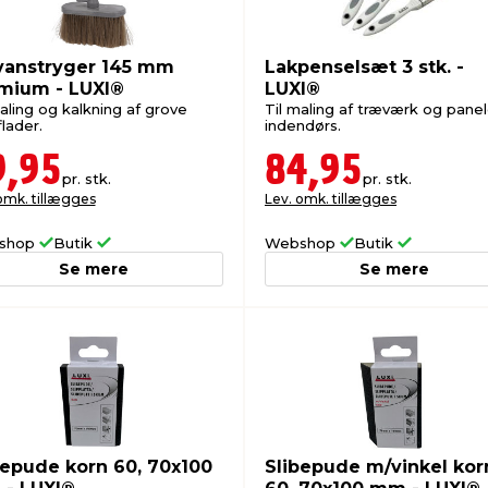
vanstryger 145 mm
Lakpenselsæt 3 stk. -
mium - LUXI®
LUXI®
aling og kalkning af grove
Til maling af træværk og panel
lader.
indendørs.
9,95
84,95
pr. stk.
pr. stk.
omk. tillægges
Lev. omk. tillægges
shop
Butik
Webshop
Butik
Se mere
Se mere
bepude korn 60, 70x100
Slibepude m/vinkel kor