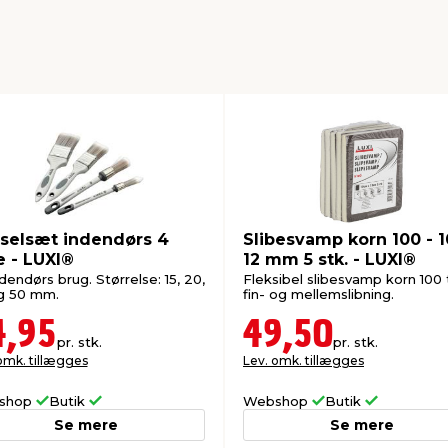
selsæt indendørs 4
Slibesvamp korn 100 - 1
e - LUXI®
12 mm 5 stk. - LUXI®
ndendørs brug. Størrelse: 15, 20,
Fleksibel slibesvamp korn 100 t
g 50 mm.
fin- og mellemslibning.
4,95
49,50
pr. stk.
pr. stk.
omk. tillægges
Lev. omk. tillægges
shop
Butik
Webshop
Butik
Se mere
Se mere