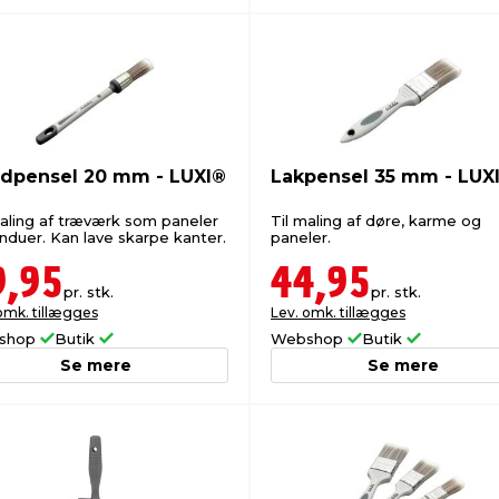
dpensel 20 mm - LUXI®
Lakpensel 35 mm - LUX
maling af træværk som paneler
Til maling af døre, karme og
induer. Kan lave skarpe kanter.
paneler.
9,95
44,95
pr. stk.
pr. stk.
omk. tillægges
Lev. omk. tillægges
shop
Butik
Webshop
Butik
Se mere
Se mere