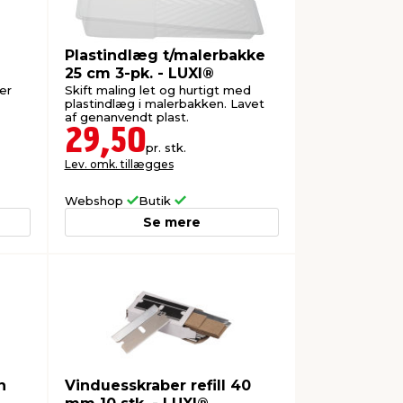
Plastindlæg t/malerbakke
25 cm 3-pk. - LUXI®
er
Skift maling let og hurtigt med
plastindlæg i malerbakken. Lavet
af genanvendt plast.
29,50
pr. stk.
Lev. omk. tillægges
Webshop
Butik
Se mere
n
Vinduesskraber refill 40