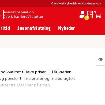
Gavekort
Nyhedsbrev
Kundeservice
Avisen
Inspiration
Søg
Søg
Job & karriere
Vi støtter
Huskesed
Indkø
1
fritid
Sæsonafslutning
Nyheder
S
Ing
d kvalitet til lave priser. I LUXI-serien
var
og pensler til maleruller og maledragter.
at
kter fra LUXI her på siden.
vis