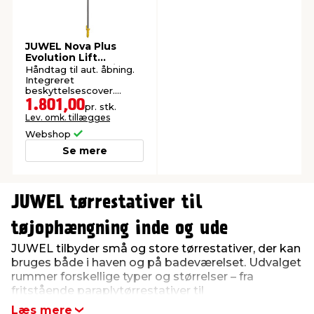
JUWEL Nova Plus
Evolution Lift
paraplytørrestativ
Håndtag til aut. åbning.
Integreret
beskyttelsescover.
Tørresnor: 51 meter. Inkl.
1.801,00
pr. stk.
beslag til bøjler.
Lev. omk. tillægges
Webshop
Se mere
0
0
JUWEL tørrestativer til
tøjophængning inde og ude
JUWEL tilbyder små og store tørrestativer, der kan
bruges både i haven og på badeværelset. Udvalget
rummer forskellige typer og størrelser – fra
fritstående paraplytørrestativer til
vægtørrestativer – hvilket gør det let at finde en
Læs mere