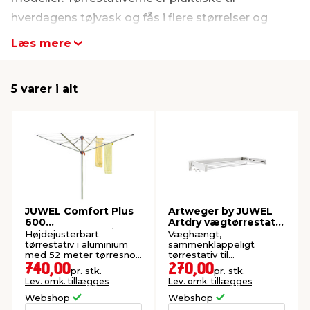
hverdagens tøjvask og fås i flere størrelser og
indretning
er & sikkerhed
 fittings
dsbelysning
eklædning
& udendørs spa
udformninger. Se udvalget fra JUWEL her.
Læs mere
r & stilladser
e
behandling
ne, data & TV
& fritid
5 varer i alt
debeklædning
ing
asser & standere
rier
 sko
antning
ri & syltning
dyr & ukrudt
JUWEL Comfort Plus
Artweger by JUWEL
600
Artdry vægtørrestativ
paraplytørrestativ
75,5 x 38,3 cm
Højdejusterbart
Væghængt,
tørrestativ i aluminium
sammenklappeligt
med 52 meter tørresnor.
tørrestativ til
Inkl. beslag til bøjler.
badeværelset med
740,00
270,00
pr. stk.
pr. stk.
stænger og kroge. Maks.
Lev. omk. tillægges
Lev. omk. tillægges
12 kg.
Webshop
Webshop