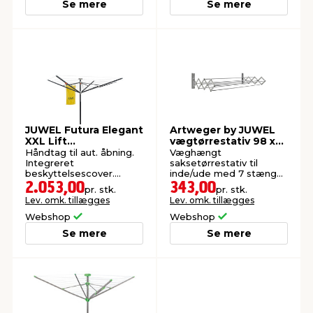
Se mere
Se mere
JUWEL Futura Elegant
Artweger by JUWEL
XXL Lift
vægtørrestativ 98 x
paraplytørrestativ
46 cm
Håndtag til aut. åbning.
Væghængt
Integreret
saksetørrestativ til
beskyttelsescover.
inde/ude med 7 stænger
Tørresnor: 51 meter. Inkl.
og ca. 6,6 m tørreplads.
2.053,00
343,00
pr. stk.
pr. stk.
beslag til bøjler.
Maks. 20 kg.
Lev. omk. tillægges
Lev. omk. tillægges
Webshop
Webshop
Se mere
Se mere