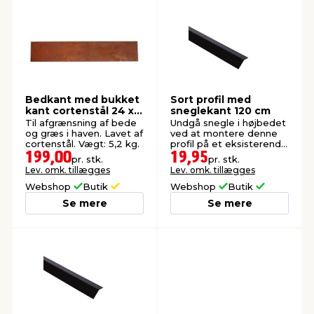
indretning
er & sikkerhed
 fittings
dsbelysning
eklædning
& udendørs spa
r & stilladser
e
behandling
ne, data & TV
& fritid
Bedkant med bukket
Sort profil med
kant cortenstål 24 x
sneglekant 120 cm
125 cm
debeklædning
ing
asser & standere
rier
 sko
Til afgrænsning af bede
Undgå snegle i højbedet
og græs i haven. Lavet af
ved at montere denne
cortenstål. Vægt: 5,2 kg.
profil på et eksisterende
højbed.
199,00
19,95
pr. stk.
pr. stk.
antning
ri & syltning
Lev. omk. tillægges
Lev. omk. tillægges
Webshop
Butik
Webshop
Butik
Se mere
Se mere
dyr & ukrudt