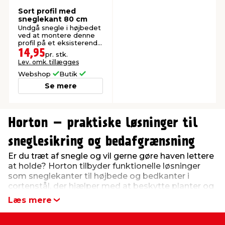
Sort profil med
sneglekant 80 cm
Undgå snegle i højbedet
ved at montere denne
profil på et eksisterende
højbed.
14,95
pr. stk.
Lev. omk. tillægges
Webshop
Butik
Se mere
0
0
Horton – praktiske løsninger til
sneglesikring og bedafgrænsning
Er du træt af snegle og vil gerne gøre haven lettere
at holde? Horton tilbyder funktionelle løsninger
som sneglekanter til højbede og bedkanter i
cortenstål, der hjælper med at beskytte planter og
skabe en klar opdeling i haven. Produkterne er
Læs mere
nemme at bruge og egner sig til både små og
store haver.