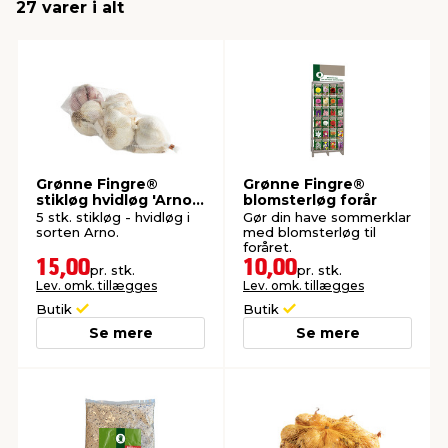
27 varer i alt
Grønne Fingre®
Grønne Fingre®
stikløg hvidløg 'Arno'
blomsterløg forår
5 stk.
5 stk. stikløg - hvidløg i
Gør din have sommerklar
sorten Arno.
med blomsterløg til
foråret.
15,00
10,00
pr. stk.
pr. stk.
Lev. omk. tillægges
Lev. omk. tillægges
Butik
Butik
Se mere
Se mere