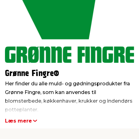
indretning
er & sikkerhed
 fittings
dsbelysning
eklædning
& udendørs spa
r & stilladser
e
behandling
ne, data & TV
& fritid
debeklædning
ing
asser & standere
rier
 sko
Grønne Fingre®
antning
ri & syltning
Her finder du alle muld- og gødningsprodukter fra
dyr & ukrudt
Grønne Fingre, som kan anvendes til
blomsterbede, køkkenhaver, krukker og indendørs
potteplanter.
Læs mere