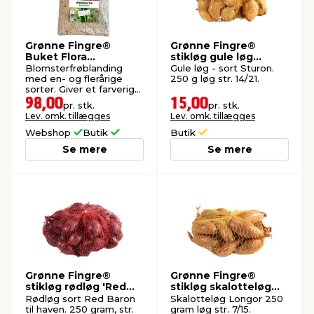
Grønne Fingre®
Grønne Fingre®
Buket Flora
stikløg gule løg
blomsterfrø 800 g
Sturon 250 g
Blomsterfrøblanding
Gule løg - sort Sturon.
med en- og flerårige
250 g løg str. 14/21.
sorter. Giver et farverigt
blomsterflor i haven.
98,00
15,00
pr. stk.
pr. stk.
Lev. omk. tillægges
Lev. omk. tillægges
Webshop
Butik
Butik
Se mere
Se mere
Grønne Fingre®
Grønne Fingre®
stikløg rødløg 'Red
stikløg skalotteløg
Baron' 250 g
Longor 250 g
Rødløg sort Red Baron
Skalotteløg Longor 250
til haven. 250 gram, str.
gram løg str. 7/15.