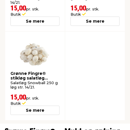
14/21.
15,00
15,00
pr. stk.
pr. stk.
Butik
Butik
Se mere
Se mere
Grønne Fingre®
stikløg salatløg
Snowball 250 g
Salatløg Snowball 250 g
løg str. 14/21.
15,00
pr. stk.
Butik
Se mere
0
0
1
1