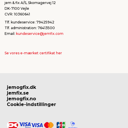
jem & fix A/S, Skomagervej 12
DK-7100 Vejle
CVR: 10360641
Tlf. kundeservice: 79425942
Tlf. administration: 76413500
Email:
kundeservice@jemfix.com
Se vores e-mærket certifikat her
jemogfix.dk
jemfix.se
jemogfix.no
Cookie-indstillinger