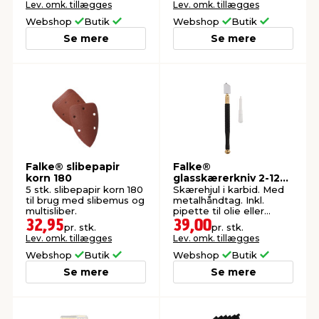
Lev. omk. tillægges
Lev. omk. tillægges
Webshop
Butik
Webshop
Butik
Se mere
Se mere
Falke® slibepapir
Falke®
korn 180
glasskærerkniv 2-12
mm
5 stk. slibepapir korn 180
Skærehjul i karbid. Med
til brug med slibemus og
metalhåndtag. Inkl.
multisliber.
pipette til olie eller
petroleum.
32,95
39,00
pr. stk.
pr. stk.
Lev. omk. tillægges
Lev. omk. tillægges
Webshop
Butik
Webshop
Butik
Se mere
Se mere