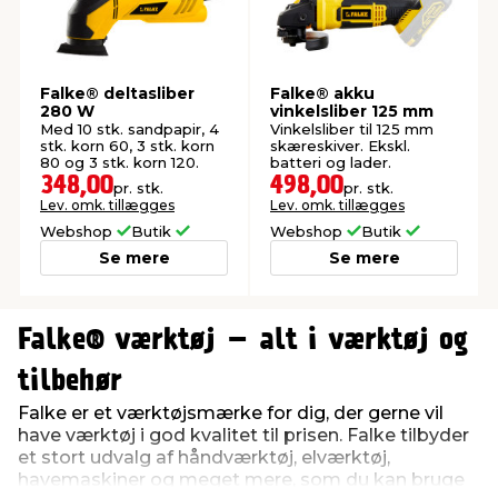
Falke® deltasliber
Falke® akku
280 W
vinkelsliber 125 mm
Med 10 stk. sandpapir, 4
Vinkelsliber til 125 mm
stk. korn 60, 3 stk. korn
skæreskiver. Ekskl.
80 og 3 stk. korn 120.
batteri og lader.
348,00
498,00
pr. stk.
pr. stk.
Lev. omk. tillægges
Lev. omk. tillægges
Webshop
Butik
Webshop
Butik
Se mere
Se mere
0
0
1
1
Falke® værktøj – alt i værktøj og
2
2
3
3
tilbehør
4
4
Falke er et værktøjsmærke for dig, der gerne vil
5
5
have værktøj i god kvalitet til prisen. Falke tilbyder
6
6
et stort udvalg af håndværktøj, elværktøj,
7
7
havemaskiner og meget mere, som du kan bruge
8
8