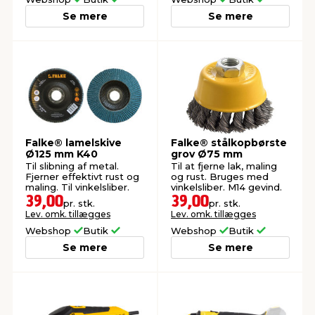
Se mere
Se mere
Falke® lamelskive
Falke® stålkopbørste
Ø125 mm K40
grov Ø75 mm
Til slibning af metal.
Til at fjerne lak, maling
Fjerner effektivt rust og
og rust. Bruges med
maling. Til vinkelsliber.
vinkelsliber. M14 gevind.
39,00
39,00
pr. stk.
pr. stk.
Lev. omk. tillægges
Lev. omk. tillægges
Webshop
Butik
Webshop
Butik
Se mere
Se mere