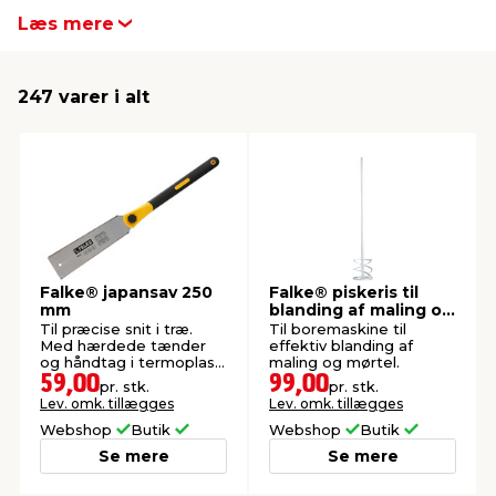
Med Falke værktøj bliver det lettere at komme
Læs mere
godt i mål med dine gør det selv-projekter.
indretning
er & sikkerhed
 fittings
dsbelysning
eklædning
& udendørs spa
247 varer i alt
r & stilladser
e
behandling
ne, data & TV
& fritid
debeklædning
ing
asser & standere
rier
 sko
antning
ri & syltning
Falke® japansav 250
Falke® piskeris til
mm
blanding af maling og
mørtel
dyr & ukrudt
Til præcise snit i træ.
Til boremaskine til
Med hærdede tænder
effektiv blanding af
og håndtag i termoplast
maling og mørtel.
og gummi.
59,00
99,00
pr. stk.
pr. stk.
Lev. omk. tillægges
Lev. omk. tillægges
Webshop
Butik
Webshop
Butik
Se mere
Se mere