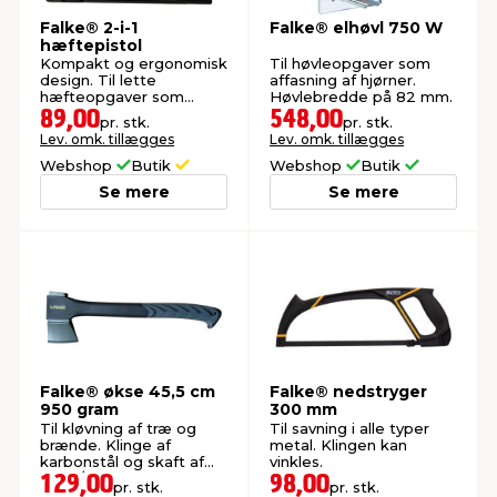
Falke® 2-i-1
Falke® elhøvl 750 W
hæftepistol
Kompakt og ergonomisk
Til høvleopgaver som
design. Til lette
affasning af hjørner.
hæfteopgaver som
Høvlebredde på 82 mm.
polstring og dekoration.
89,00
548,00
pr. stk.
pr. stk.
Lev. omk. tillægges
Lev. omk. tillægges
Webshop
Butik
Webshop
Butik
Se mere
Se mere
Falke® økse 45,5 cm
Falke® nedstryger
950 gram
300 mm
Til kløvning af træ og
Til savning i alle typer
brænde. Klinge af
metal. Klingen kan
karbonstål og skaft af
vinkles.
nylon/fiberglas.
129,00
98,00
pr. stk.
pr. stk.