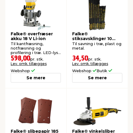
Falke® overfræser
Falke®
akku 18 V Li-ion
stiksavsklinger 10
dele
Til kantfræsning,
Til savning i træ, plast og
notfræsning og
metal.
profilering i træ. LED-lys,
spindellås og elektronisk
598,00
34,50
pr. stk.
pr. stk.
blød start. Eksk. batteri
Lev. omk. tillægges
Lev. omk. tillægges
og oplader.
Webshop
Webshop
Butik
Se mere
Se mere
Falke® slibepapir 185
Falke® vinkelsliber