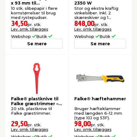
x 93 mm til
2350 W
rystepudser
10 stk. slibepapir i flere
Stor og ekstra kraftig
kornstørrelser til brug
vinkelsliber. Inkl. 2
med rystepudser.
skæreskiver og 1
slibeskive.
34,50
848,00
pr. stk.
pr. stk.
Lev. omk. tillægges
Lev. omk. tillægges
Webshop
Butik
Webshop
Butik
Se mere
Se mere
Falke® plastknive til
Falke® hæftehammer
Falke græstrimmer –
20 stk.
20 stk. plastknive til
Bruger hæfteklammer
Falke græstrimmer.
med længden 6-12 mm
(type 10J og 53F).
29,50
98,00
pr. stk.
pr. stk.
Lev. omk. tillægges
Lev. omk. tillægges
Webshop
Butik
Webshop
Butik