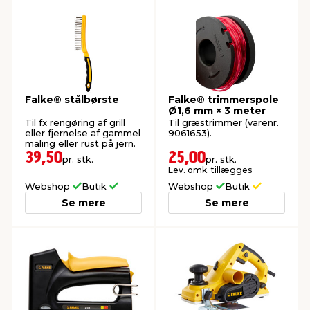
Falke® stålbørste
Falke® trimmerspole
Ø1,6 mm × 3 meter
Til fx rengøring af grill
Til græstrimmer (varenr.
eller fjernelse af gammel
9061653).
maling eller rust på jern.
39,50
25,00
pr. stk.
pr. stk.
Lev. omk. tillægges
Webshop
Butik
Webshop
Butik
Se mere
Se mere