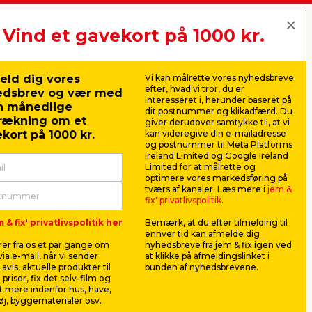
Vind et gavekort på 1000 kr.
jem & fix A/S, Skomagervej 12
DK-7100 Vejle
 om du mangler en ny flaske til køkkenet
CVR: 10360641
eld dig vores
Vi kan målrette vores nyhedsbreve
Tlf. kundeservice: 79425942
efter, hvad vi tror, du er
edsbrev og vær med
Tlf. administration: 76413500
interesseret i, herunder baseret på
n månedlige
Email:
kundeservice@jemfix.com
dit postnummer og klikadfærd. Du
rækning om et
giver derudover samtykke til, at vi
kort på 1000 kr.
kan videregive din e-mailadresse
og postnummer til Meta Platforms
Se vores e-mærket certifikat her
Ireland Limited og Google Ireland
Limited for at målrette og
optimere vores markedsføring på
tværs af kanaler. Læs mere i
jem &
fix' privatlivspolitik
.
 & fix' privatlivspolitik her
Bemærk, at du efter tilmelding til
enhver tid kan afmelde dig
er fra os et par gange om
nyhedsbreve fra jem & fix igen ved
ia e-mail, når vi sender
at klikke på afmeldingslinket i
avis, aktuelle produkter til
bunden af nyhedsbrevene.
 priser, fix det selv-film og
 mere indenfor hus, have,
j, byggematerialer osv.