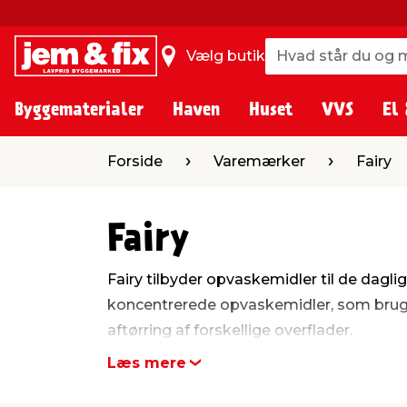
Hvad står du og m
Hvad står du og m
Vælg butik
Byggematerialer
Haven
Huset
VVS
El 
Forside
Varemærker
Fairy
Fairy
Fairy tilbyder opvaskemidler til de dagl
koncentrerede opvaskemidler, som bruges
aftørring af forskellige overflader.
Læs mere