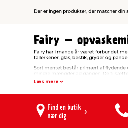
Der er ingen produkter, der matcher din
Fairy – opvaskemi
Fairy har i mange år været forbundet me
tallerkener, glas, bestik, gryder og pan
Sortimentet består primært af flydende 
mindre mængder ad gangen. De tilsættes
Læs mere
Til rengøring af o
Fairy bruges primært til opvask, men k
og fordeles derefter med en svamp eller
Find en butik
nær dig
Det gør produkterne anvendelige til fle
der samler sig fedt, snavs og madrester.