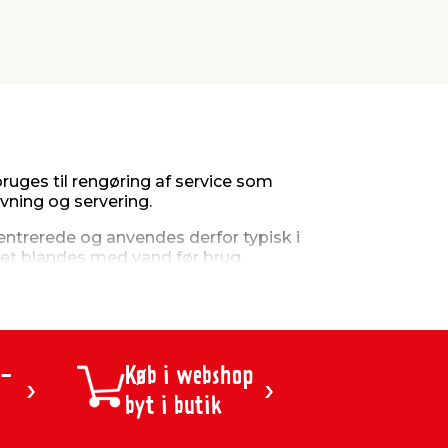
uges til rengøring af service som
vning og servering.
ntrerede og anvendes derfor typisk i
et blandes med vand før brug.
Opvaskemidlet opblandes først med vand
engøres.
 -
Køb i webshop
byt i butik
en, bordpladen og andre områder, hvor