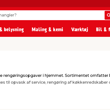
angler?
angler?
& belysning
Maling & kemi
Værktøj
Bil & 
ige rengøringsopgaver i hjemmet. Sortimentet omfatter b
 til opvask af service, rengøring af køkkenredskaber