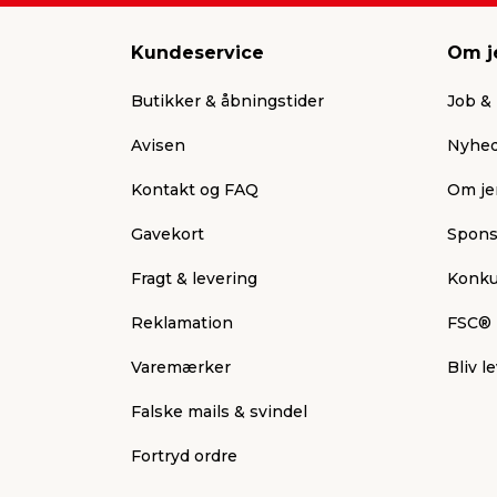
Køb Fairy hos jem 
Kundeservice
Om j
Se hele udvalget af Fairy her og find op
Butikker & åbningstider
Job & 
eller vil fylde op i rengøringsskabet, kan d
Avisen
Nyhed
Kontakt og FAQ
Om je
Gavekort
Spons
Fragt & levering
Konku
Reklamation
FSC®
Varemærker
Bliv 
Falske mails & svindel
Fortryd ordre