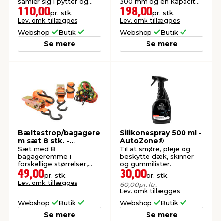
samler sig i pytter og
300 mm og en kapacitet
belaster presenningen.
på 1.500 kg.
110,00
198,00
pr. stk.
pr. stk.
Lev. omk. tillægges
Lev. omk. tillægges
Webshop
Butik
Webshop
Butik
Se mere
Se mere
Bæltestrop/bagagere
Silikonespray 500 ml -
m sæt 8 stk. -
AutoZone®
AutoZone®
Sæt med 8
Til at smøre, pleje og
bagageremme i
beskytte dæk, skinner
forskellige størrelser,
og gummilister.
samlet i en kasse.
49,00
30,00
pr. stk.
pr. stk.
Lev. omk. tillægges
60,00
pr. ltr.
Lev. omk. tillægges
Webshop
Butik
Webshop
Butik
Se mere
Se mere