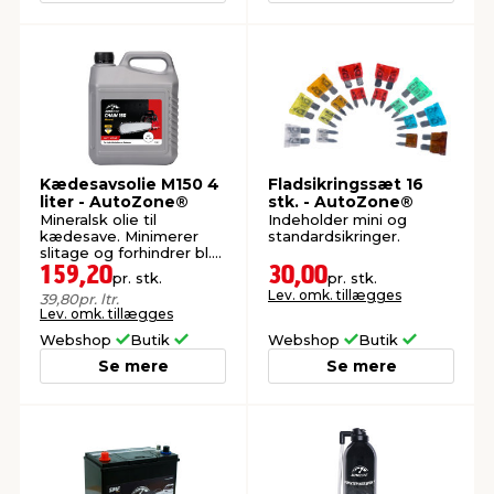
Kædesavsolie M150 4
Fladsikringssæt 16
liter - AutoZone®
stk. - AutoZone®
Mineralsk olie til
Indeholder mini og
kædesave. Minimerer
standardsikringer.
slitage og forhindrer bl.a.
korrosion.
159,20
30,00
pr. stk.
pr. stk.
Lev. omk. tillægges
39,80
pr. ltr.
Lev. omk. tillægges
Webshop
Butik
Webshop
Butik
Se mere
Se mere