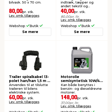
bilvask. 50 x 70 cm.
indtræk, tæpper og
andet tekstil og
kunststof.
80,00
40,00
pr. stk.
pr. stk.
Lev. omk. tillægges
80,00
pr. ltr.
Lev. omk. tillægges
Webshop
Butik
Webshop
Butik
Se mere
Se mere
Trailer spiralkabel 13-
Motorolie
polet han/han 1,5 m -
semisyntetisk 10W/40
AutoZone®
4 liter - AutoZone®
Anvendes til at tilslutte
Kan både benyttes i
traileren til bilens
benzin- og dieseldrevne
elektriske system.
motorer.
60,00
148,00
pr. stk.
pr. stk.
Lev. omk. tillægges
37,00
pr. ltr.
Lev. omk. tillægges