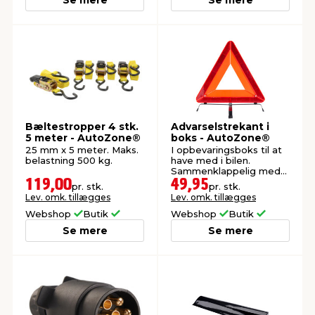
Bæltestropper 4 stk.
Advarselstrekant i
5 meter - AutoZone®
boks - AutoZone®
25 mm x 5 meter. Maks.
I opbevaringsboks til at
belastning 500 kg.
have med i bilen.
Sammenklappelig med
støttefødder.
119,00
49,95
pr. stk.
pr. stk.
Lev. omk. tillægges
Lev. omk. tillægges
Webshop
Butik
Webshop
Butik
Se mere
Se mere