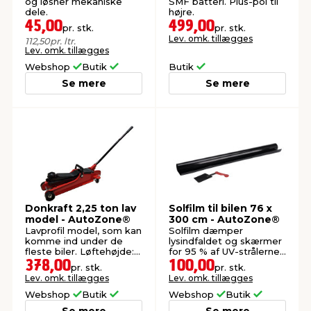
og løsner mekaniske
SMF batteri. Plus-pol til
dele.
højre.
45,00
499,00
pr. stk.
pr. stk.
Lev. omk. tillægges
112,50
pr. ltr.
Lev. omk. tillægges
Webshop
Butik
Butik
Se mere
Se mere
Donkraft 2,25 ton lav
Solfilm til bilen 76 x
model - AutoZone®
300 cm - AutoZone®
Lavprofil model, som kan
Solfilm dæmper
komme ind under de
lysindfaldet og skærmer
fleste biler. Løftehøjde:
for 95 % af UV-strålerne.
85-365 mm.
Til bagruder.
378,00
100,00
pr. stk.
pr. stk.
Lev. omk. tillægges
Lev. omk. tillægges
Webshop
Butik
Webshop
Butik
Se mere
Se mere