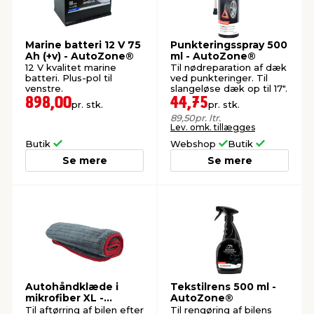
Marine batteri 12 V 75
Punkteringsspray 500
Ah (+v) - AutoZone®
ml - AutoZone®
12 V kvalitet marine
Til nødreparation af dæk
batteri. Plus-pol til
ved punkteringer. Til
venstre.
slangeløse dæk op til 17".
898,00
44,75
pr. stk.
pr. stk.
89,50
pr. ltr.
Lev. omk. tillægges
Butik
Webshop
Butik
Se mere
Se mere
Autohåndklæde i
Tekstilrens 500 ml -
mikrofiber XL -
AutoZone®
AutoZone®
Til aftørring af bilen efter
Til rengøring af bilens