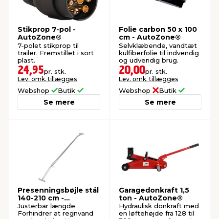
Stikprop 7-pol -
Folie carbon 50 x 100
AutoZone®
cm - AutoZone®
7-polet stikprop til
Selvklæbende, vandtæt
trailer. Fremstillet i sort
kulfiberfolie til indvendig
plast.
og udvendig brug.
24,95
20,00
pr. stk.
pr. stk.
Lev. omk. tillægges
Lev. omk. tillægges
Webshop
Butik
Webshop
Butik
Se mere
Se mere
Presenningsbøjle stål
Garagedonkraft 1,5
140-210 cm -
ton - AutoZone®
AutoZone®
Justerbar længde.
Hydraulisk donkraft med
Forhindrer at regnvand
en løftehøjde fra 128 til