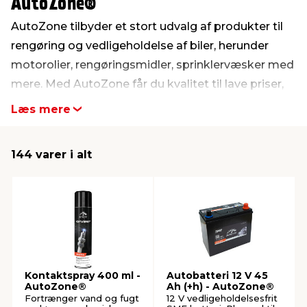
AutoZone®
AutoZone tilbyder et stort udvalg af produkter til
indretning
er & sikkerhed
 fittings
dsbelysning
eklædning
& udendørs spa
rengøring og vedligeholdelse af biler, herunder
motorolier, rengøringsmidler, sprinklervæsker med
r & stilladser
e
behandling
ne, data & TV
& fritid
mere. Med AutoZone får du kvalitet til lave priser,
som alle kan være med på. Se hele udvalget her.
Læs mere
debeklædning
ing
asser & standere
rier
 sko
144 varer i alt
antning
ri & syltning
dyr & ukrudt
Kontaktspray 400 ml -
Autobatteri 12 V 45
AutoZone®
Ah (+h) - AutoZone®
Fortrænger vand og fugt
12 V vedligeholdelsesfrit