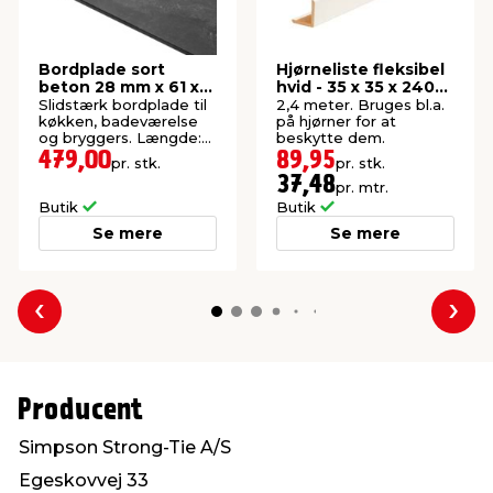
Bordplade sort
Hjørneliste fleksibel
beton 28 mm x 61 x
hvid - 35 x 35 x 2400
300 cm
mm
Slidstærk bordplade til
2,4 meter. Bruges bl.a.
køkken, badeværelse
på hjørner for at
og bryggers. Længde:
beskytte dem.
300 cm.
479,00
89,95
pr. stk.
pr. stk.
37,48
pr. mtr.
Butik
Butik
Se mere
Se mere
Forrige
Næs
Producent
Simpson Strong-Tie A/S
Egeskovvej 33