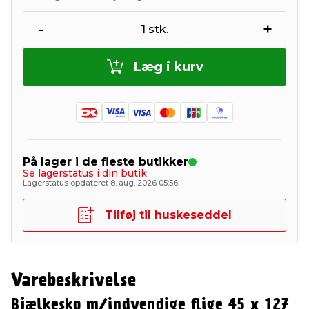
-
+
1
stk.
Læg i kurv
På lager i de fleste butikker
Se lagerstatus i din butik
Lagerstatus opdateret 8. aug. 2026 05:56
Tilføj til huskeseddel
Varebeskrivelse
Bjælkesko m/indvendige flige 45 x 127