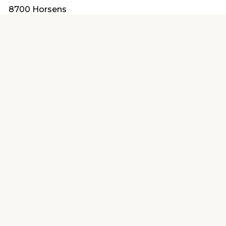
8700 Horsens
info@simpsonstrongtie.dk
Find en butik
Kundeservice
nær dig
Åbent alle dage 8 -
Køb i webshop
19
byt i butik
Kundeservice