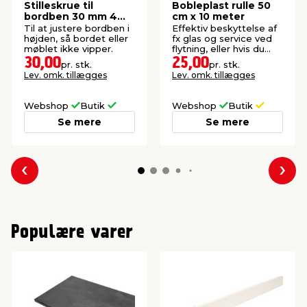
Stilleskrue til
Bobleplast rulle 50
bordben 30 mm 4
cm x 10 meter
stk.
Til at justere bordben i
Effektiv beskyttelse af
højden, så bordet eller
fx glas og service ved
møblet ikke vipper.
flytning, eller hvis du
skal sende noget.
30,00
25,00
pr. stk.
pr. stk.
Lev. omk. tillægges
Lev. omk. tillægges
Webshop
Butik
Webshop
Butik
Se mere
Se mere
Forrige
Næs
Populære varer