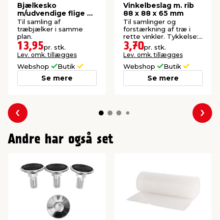
Bjælkesko
Vinkelbeslag m. rib
m/udvendige flige 45
88 x 88 x 65 mm
x 96 mm
Til samling af
Til samlinger og
træbjælker i samme
forstærkning af træ i
plan.
rette vinkler. Tykkelse:
2,0 mm.
13,95
3,70
pr. stk.
pr. stk.
Lev. omk. tillægges
Lev. omk. tillægges
Webshop
Butik
Webshop
Butik
Se mere
Se mere
Forrige
Næs
Andre har også set