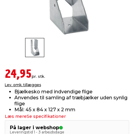
indretning
er & sikkerhed
 fittings
dsbelysning
eklædning
& udendørs spa
r & stilladser
e
behandling
ne, data & TV
& fritid
debeklædning
ing
asser & standere
rier
 sko
antning
ri & syltning
24,95
pr. stk.
Lev. omk. tillægges
dyr & ukrudt
Bjælkesko med indvendige flige
Anvendes til samling af træbjælker uden synlig
flige
Mål: 45 x 84 x 127 x 2 mm
Læs mere
Se specifikationer
På lager i webshop
Leveringstid 1 - 3 arbejdsdage