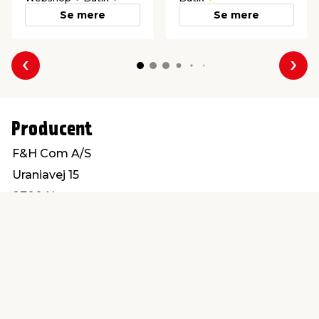
Se mere
Se mere
Forrige
Næs
Producent
F&H Com A/S
Uraniavej 15
8700 Horsens
customerservice@fhcom.dk
Find en butik
Kundeservice