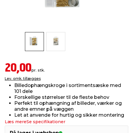
indretning
er & sikkerhed
 fittings
dsbelysning
eklædning
& udendørs spa
r & stilladser
e
behandling
ne, data & TV
& fritid
debeklædning
ing
asser & standere
rier
 sko
20,00
antning
ri & syltning
pr. stk.
Lev. omk. tillægges
Billedophængskroge i sortimentsæske med
dyr & ukrudt
101 dele
Forskellige størrelser til de fleste behov
Perfekt til ophængning af billeder, værker og
andre emner på væggen
Let at anvende for hurtig og sikker montering
Læs mere
Se specifikationer
På lager i webshop