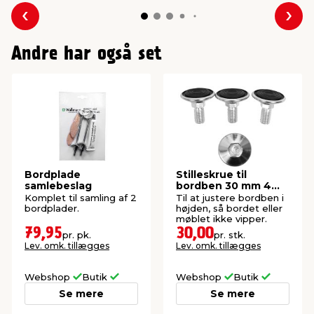
Forrige
Næs
Andre har også set
Bordplade
Stilleskrue til
samlebeslag
bordben 30 mm 4
stk.
Komplet til samling af 2
Til at justere bordben i
bordplader.
højden, så bordet eller
møblet ikke vipper.
79,95
30,00
pr. pk.
pr. stk.
Lev. omk. tillægges
Lev. omk. tillægges
Webshop
Butik
Webshop
Butik
Se mere
Se mere