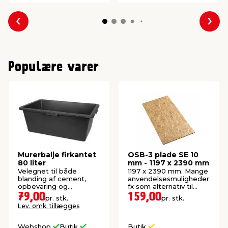
Forrige
Næs
Populære varer
Murerbalje firkantet
OSB-3 plade SE 10
80 liter
mm - 1197 x 2390 mm
Velegnet til både
1197 x 2390 mm. Mange
blanding af cement,
anvendelsesmuligheder
opbevaring og
fx som alternativ til
transport. Sort plast.
krydsfiner.
79,00
159,00
pr. stk.
pr. stk.
Lev. omk. tillægges
Webshop
Butik
Butik