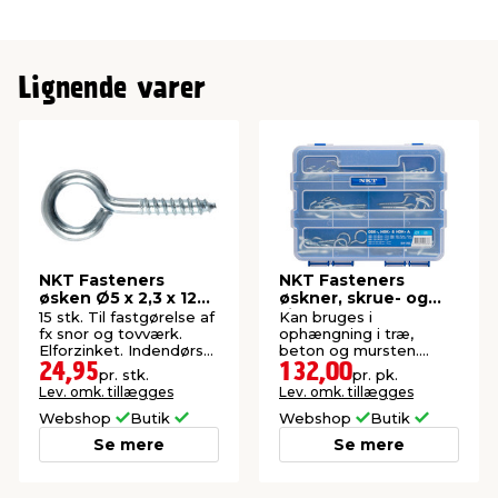
Lignende varer
NKT Fasteners
NKT Fasteners
øsken Ø5 x 2,3 x 12
øskner, skrue- og
mm 15 stk.
vinkelkroge 70 stk.
15 stk. Til fastgørelse af
Kan bruges i
fx snor og tovværk.
ophængning i træ,
Elforzinket. Indendørs
beton og mursten.
brug.
Indendørs.
24,95
132,00
pr. stk.
pr. pk.
Lev. omk. tillægges
Lev. omk. tillægges
Webshop
Butik
Webshop
Butik
Se mere
Se mere