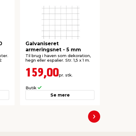
0
Galvaniseret
Stolpeste
armeringsnet - 5 mm
80 cm
ter.
Til brug i haven som dekoration,
Med bredde/
2
hegn eller espalier. Str. 1,5 x 1 m.
beslag. Passe
Betonstene
159,00
195,
pr. stk.
Lev. omk. til
Butik
Webshop
Se mere
Næste