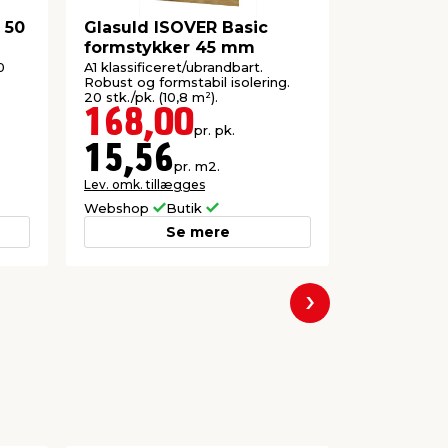
 50
Glasuld ISOVER Basic
Glasuld I
formstykker 45 mm
formstyk
0
A1 klassificeret/ubrandbart.
A1 klassific
Robust og formstabil isolering.
Robust og fo
20 stk./pk. (10,8 m²).
stk./pk. (7,5
168,00
189,
pr. pk.
15,56
25,0
pr. m2.
Lev. omk. tillægges
Lev. omk. til
Webshop
Butik
Webshop
Se mere
Næste