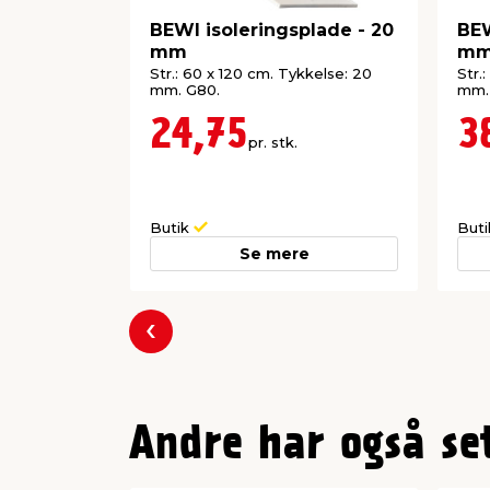
BEWI isoleringsplade - 20
BEW
mm
m
Str.: 60 x 120 cm. Tykkelse: 20
Str.
mm. G80.
mm.
24,75
3
pr. stk.
Butik
But
Se mere
Forrige
Andre har også se