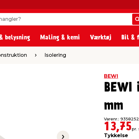
angler?
angler?
& belysning
Maling & kemi
Værktøj
Bil & 
Isolering
nstruktion
Isolering
BEWI
BEWI i
mm
Varenr.: 9358252
13,75
pr. 
Tykkelse