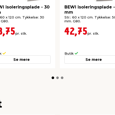
I isoleringsplade - 30
BEWI isoleringsplade -
m
mm
: 60 x 120 cm. Tykkelse: 30
Str.: 60 x 120 cm. Tykkelse: 5
 G80.
mm. G80.
8,75
42,75
pr. stk.
pr. stk.
ik
Butik
Se mere
Se mere
t