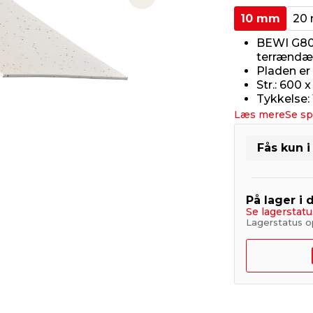
Next slide
10 mm
20
BEWI G80 
terrændæ
Pladen er
Str.: 600
Tykkelse:
Læs mere
Se sp
Fås kun i
På lager i 
Se lagerstatu
Lagerstatus o