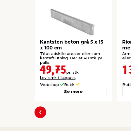
Kantsten beton grå 5 x 15
Rio
x 100 cm
me
Til at adskille arealer eller som
Arme
kantafslutning. Der er 40 stk. pr.
elle
palle.
49,75
1
pr. stk.
Lev. omk. tillægges
Webshop
Butik
But
Se mere
Forrige