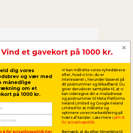
ruge:
Vind et gavekort på 1000 kr.
d i formstykker eller ruller
ingskniv
eld dig vores
Vi kan målrette vores nyhedsbreve
maske
efter, hvad vi tror, du er
edsbrev og vær med
interesseret i, herunder baseret på
n månedlige
sker
dit postnummer og klikadfærd. Du
rækning om et
giver derudover samtykke til, at vi
estok/målebånd
kort på 1000 kr.
kan videregive din e-mailadresse
og postnummer til Meta Platforms
eskyttelsesbriller
Ireland Limited og Google Ireland
Limited for at målrette og
optimere vores markedsføring på
og hele materialelisten her
tværs af kanaler. Læs mere i
jem &
fix' privatlivspolitik
.
Efteris
 & fix' privatlivspolitik her
Bemærk, at du efter tilmelding til