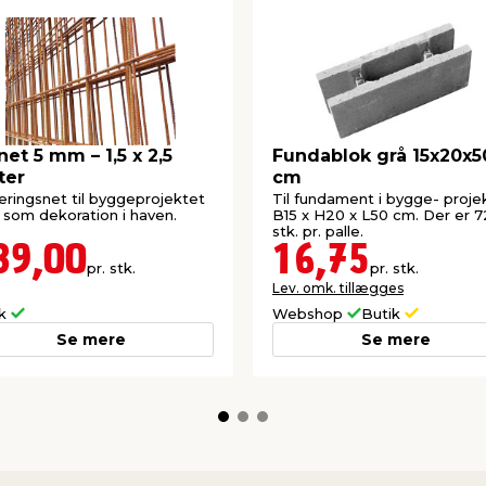
net 5 mm – 1,5 x 2,5
Fundablok grå 15x20x5
ter
cm
ringsnet til byggeprojektet
Til fundament i bygge- projek
r som dekoration i haven.
B15 x H20 x L50 cm. Der er 7
stk. pr. palle.
39,00
16,75
pr. stk.
pr. stk.
Lev. omk. tillægges
ik
Webshop
Butik
Se mere
Se mere