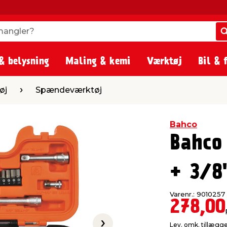
angler?
angler?
& belysning
Maling & kemi
Værktøj
Bil & 
ndeværktøj
øj
Spændeværktøj
Bahco
Bahco
+ 3/8
Varenr.: 9010257
278,00
Lev. omk. tillægg