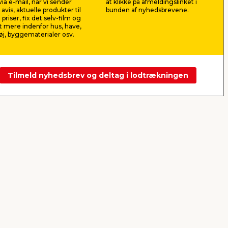
69,00
99,0
ia e-mail, når vi sender
at klikke på afmeldingslinket i
pr. stk.
avis, aktuelle produkter til
bunden af nyhedsbrevene.
Lev. omk. tillægges
 priser, fix det selv-film og
 mere indenfor hus, have,
j, byggematerialer osv.
Webshop
Butik
Butik
Se mere
Tilmeld nyhedsbrev og deltag i lodtrækningen
Næste