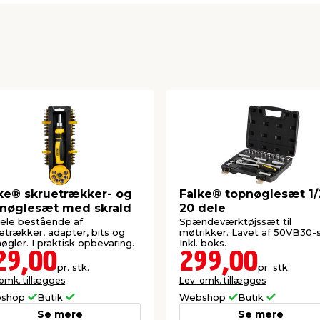
ke® skruetrækker- og
Falke® topnøglesæt 1/2
nøglesæt med skrald
20 dele
ele bestående af
Spændeværktøjssæt til
etrækker, adapter, bits og
møtrikker. Lavet af 50VB30-s
øgler. I praktisk opbevaring.
Inkl. boks.
29,00
299,00
pr. stk.
pr. stk.
 omk. tillægges
Lev. omk. tillægges
shop
Butik
Webshop
Butik
Se mere
Se mere