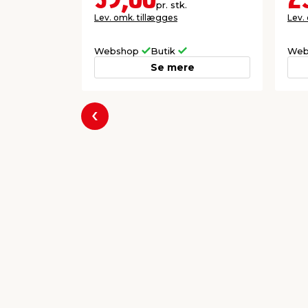
59,00
2
pr. stk.
Lev. omk. tillægges
Lev.
Webshop
Butik
Web
Se mere
Forrige
Populære varer