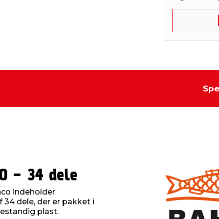
Spe
0 - 34 dele
hco indeholder
f 34 dele, der er pakket i
bestandig plast.