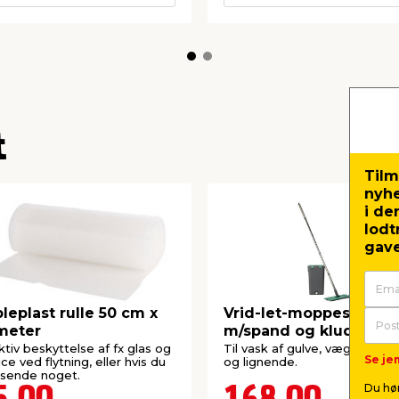
t
Tilm
nyh
i de
lodt
gave
leplast rulle 50 cm x
Vrid-let-moppesæt
meter
m/spand og klude - G.
Funder
ktiv beskyttelse af fx glas og
Til vask af gulve, vægge, vin
Se jem
ice ved flytning, eller hvis du
og lignende.
 sende noget.
Du hør