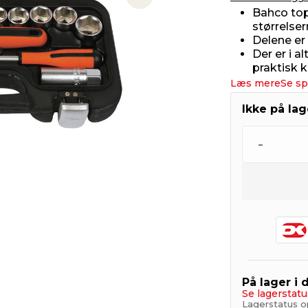
Next slide
Bahco top
størrelser
Delene er 
Der er i a
praktisk k
Læs mere
Se sp
Ikke på la
-
På lager i 
Se lagerstatu
Lagerstatus o