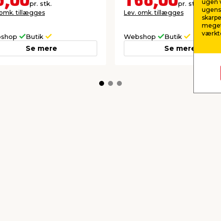
5,00
168,00
ugen v
pr. stk.
pr. stk.
ugens 
 omk. tillægges
Lev. omk. tillægges
skarpe
meget
værktø
shop
Butik
Webshop
Butik
Se mere
Se mere