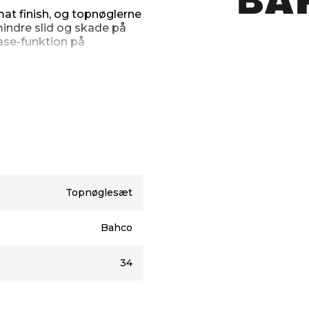
mat finish, og topnøglerne
mindre slid og skade på
ase-funktion på
l 22 mm
arbejdsvinkel og 2-
 og 150 mm/6"
g 21 mm (13/16")
thåndtag
Topnøglesæt
Bahco
 og 7 mm
): 3, 4, 5 6, 7 og 8 mm
34