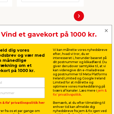
Næste
Vind et gavekort på 1000 kr.
eld dig vores
Vi kan målrette vores nyhedsbreve
efter, hvad vi tror, du er
edsbrev og vær med
interesseret i, herunder baseret på
n månedlige
dit postnummer og klikadfærd. Du
rækning om et
giver derudover samtykke til, at vi
kort på 1000 kr.
kan videregive din e-mailadresse
og postnummer til Meta Platforms
Ireland Limited og Google Ireland
Limited for at målrette og
optimere vores markedsføring på
Plast1 plastboks m/låg
Universa
tværs af kanaler. Læs mere i
jem &
klar - BoxOne 80
teleskops
fix' privatlivspolitik
.
duer
Til opbevaring i hjemmet.
Med teleskop
 & fix' privatlivspolitik her
Bemærk, at du efter tilmelding til
Fremstillet af klar plast. Mål: L57,5
enhver tid kan afmelde dig
x B39,5 x H43 cm.
er fra os et par gange om
nyhedsbreve fra jem & fix igen ved