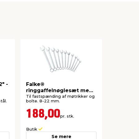
" -
Falke®
Stanley 
ringgaffelnøglesæt med
37 dele
11 dele
Til fastspænding af møtrikker og
1/4" skralde
tål.
bolte. 8-22 mm.
toppe og tilb
opgaver.
188,00
151,
pr. stk.
Butik
Butik
Se mere