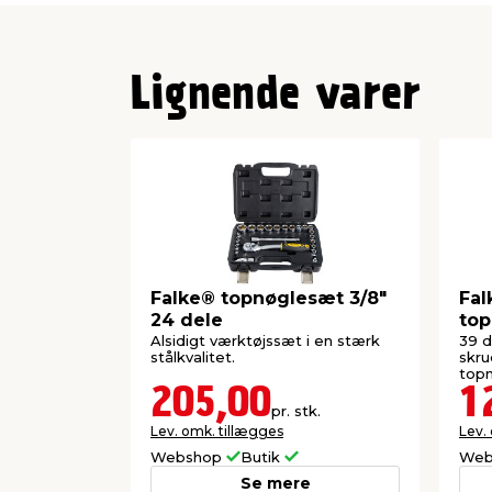
Lignende varer
Falke® topnøglesæt 3/8"
Fal
24 dele
top
Alsidigt værktøjssæt i en stærk
39 d
stålkvalitet.
skru
topn
205,00
1
pr. stk.
Lev. omk. tillægges
Lev.
Webshop
Butik
Web
Se mere