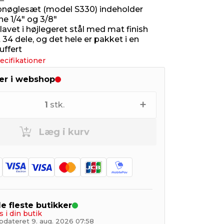
nøglesæt (model S330) indeholder
ne 1/4" og 3/8"
lavet i højlegeret stål med mat finish
lt 34 dele, og det hele er pakket i en
uffert
ecifikationer
ger i webshop
+
1
stk.
Læg i kurv
de fleste butikker
s i din butik
pdateret 9. aug. 2026 07:58