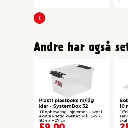
Forrige
Andre har også se
Plast1 plastboks m/låg
Bob
klar - SystemBox 32
10 
Til opbevaring i hjemmet. Lavet i
Effe
ekstra kraftig kvalitet. Mål: L47 x
serv
B34 x H27 cm.
skal