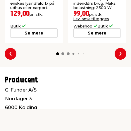
ønskes lysindfald fx på
indendørs brug. Maks.
udhus eller carport.
belastning: 2300 W.
129,00
99,00
pr. stk.
pr. stk.
Lev. omk. tillægges
Butik
Webshop
Butik
Se mere
Se mere
Forrige
Næs
Producent
G. Funder A/S
Nordager 3
6000 Kolding
salg@gfunder.dk