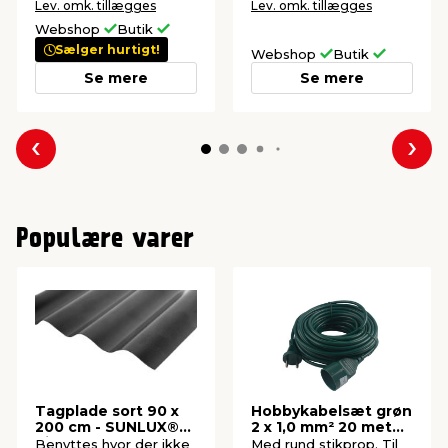
Lev. omk. tillægges
Lev. omk. tillægges
Webshop
Butik
Sælger hurtigt!
Webshop
Butik
Se mere
Se mere
Forrige
Næs
Populære varer
Tagplade sort 90 x
Hobbykabelsæt grøn
200 cm - SUNLUX®
2 x 1,0 mm² 20 meter
Sinus
- Elworks
Benyttes hvor der ikke
Med rund stikprop. Til