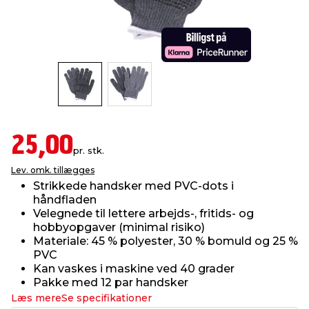
indretning
er & sikkerhed
 fittings
dsbelysning
eklædning
& udendørs spa
r & stilladser
e
behandling
ne, data & TV
& fritid
debeklædning
ing
asser & standere
rier
 sko
25,00
pr. stk.
antning
ri & syltning
Lev. omk. tillægges
Strikkede handsker med PVC-dots i
håndfladen
dyr & ukrudt
Velegnede til lettere arbejds-, fritids- og
hobbyopgaver (minimal risiko)
Materiale: 45 % polyester, 30 % bomuld og 25 %
PVC
Kan vaskes i maskine ved 40 grader
Pakke med 12 par handsker
Læs mere
Se specifikationer