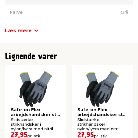
Farve
Grå
Læs mere
Lignende varer
Safe-on Flex
Safe-on Flex
arbejdshandsker str.
arbejdshandsker str.
11
8
Slidstærke
Slidstærke
strikhandsker i
strikhandsker i
nylon/lycra med nitril
nylon/lycra med nitril
skumbelægning.
skumbelægning.
27,95
27,95
pr. stk.
pr. stk.