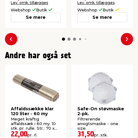
Lev. omk. tillægges
Lev. omk. tillægges
Webshop
Butik
Webshop
Butik
Se mere
Se mere
Forrige
Næs
Andre har også set
Affaldssække klar
Safe-On støvmaske
120 liter - 60 my
2-pk.
Meget kraftig
Filtrerende
affaldssæk i 60 my. 10
ansigtsmaske - one
stk. pr. rulle. Str.: 70 x
size.
105 cm.
22,00
31,50
pr. rl.
pr. stk.