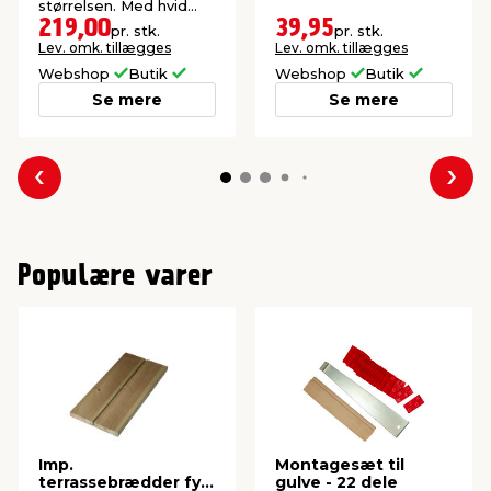
størrelsen. Med hvid
aluramme.
219,00
39,95
pr. stk.
pr. stk.
Lev. omk. tillægges
Lev. omk. tillægges
Webshop
Butik
Webshop
Butik
Se mere
Se mere
Forrige
Næs
Populære varer
Imp.
Montagesæt til
terrassebrædder fyr
gulve - 22 dele