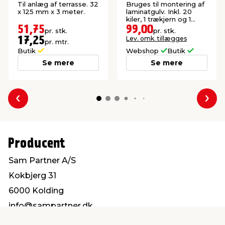
32 x 125 mm x 3
Til anlæg af terrasse. 32
Bruges til montering af
meter
x 125 mm x 3 meter.
laminatgulv. Inkl. 20
kiler, 1 trækjern og 1
slagklods.
51,75
99,00
pr. stk.
pr. stk.
Lev. omk. tillægges
17,25
pr. mtr.
Butik
Webshop
Butik
Se mere
Se mere
Forrige
Næs
Producent
Sam Partner A/S
Kokbjerg 31
6000 Kolding
info@sampartner.dk