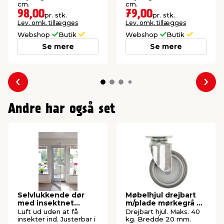
cm.
cm.
98,00
79,00
pr. stk.
pr. stk.
Lev. omk. tillægges
Lev. omk. tillægges
Webshop
Butik
Webshop
Butik
Se mere
Se mere
Forrige
Næs
Andre har også set
Selvlukkende dør
Møbelhjul drejbart
med insektnet
m/plade mørkegrå 50
210x100 cm
mm
Luft ud uden at få
Drejbart hjul. Maks. 40
insekter ind. Justerbar i
kg. Bredde 20 mm.