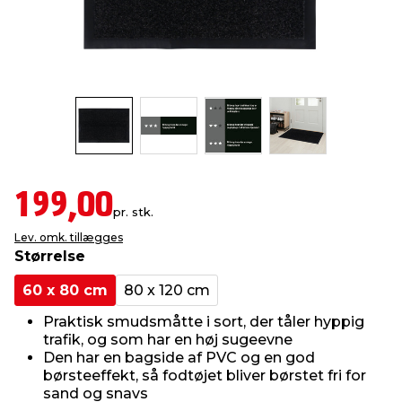
indretning
er & sikkerhed
 fittings
dsbelysning
eklædning
& udendørs spa
r & stilladser
e
behandling
ne, data & TV
& fritid
debeklædning
ing
asser & standere
rier
 sko
199,00
antning
ri & syltning
pr. stk.
Lev. omk. tillægges
Størrelse
dyr & ukrudt
60 x 80 cm
80 x 120 cm
Praktisk smudsmåtte i sort, der tåler hyppig
trafik, og som har en høj sugeevne
Den har en bagside af PVC og en god
børsteeffekt, så fodtøjet bliver børstet fri for
sand og snavs