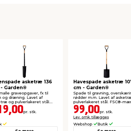
erlakeret stål
tillet af
kilder
ket betyder, at det
-certificerede skove og
n til lokalsamfundet,
SC®-mærket produkt,
il at sikre gode sociale
nspade asketræ 136
Havespade asketræ 10
 så naturen forbliver fuld
 - Garden®
cm - Garden®
ationer.
smalle graveopgaver, fx til
Spade til gravning, overskæri
 og dræning. Lavet af
rødder m.m. Lavet af asketr
træ og pulverlakeret stål.
pulverlakeret stål. FSC®-mær
®-mærket.
19,00
99,00
pr. stk.
pr. stk.
Lev. omk. tillægges
ik
Webshop
Butik