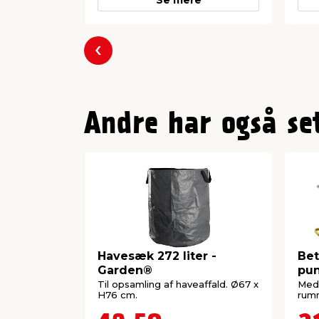
Se mere
Forrige
Andre har også se
Havesæk 272 liter -
Bet
Garden®
pun
Til opsamling af haveaffald. Ø67 x
Med 
H76 cm.
rumm