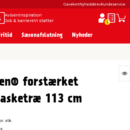
Gavekort
Nyhedsbrev
Kundeservice
Avisen
Inspiration
Søg
Søg
Job & karriere
Vi støtter
Huskesed
Indkø
1
fritid
Sæsonafslutning
Nyheder
S
en® forstærket
Ing
var
 asketræ 113 cm
at
vis
pr. stk.
es