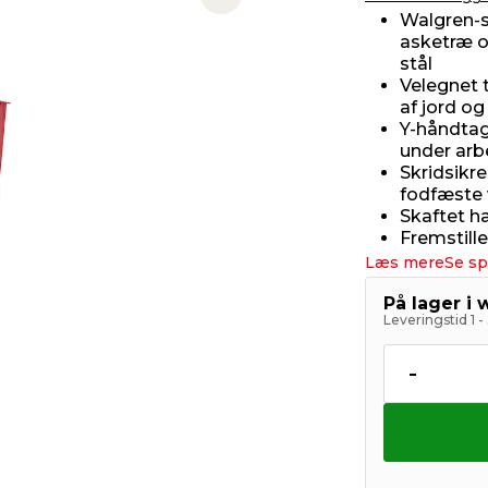
Next slide
Walgren-s
asketræ o
stål
Velegnet 
af jord og
Y-håndtag
under arb
Skridsikre
fodfæste
Skaftet h
Fremstill
Læs mere
Se sp
På lager i
Leveringstid 1 
-