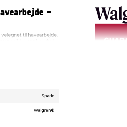
ravearbejde -
velegnet til havearbejde,
en er udført med et ekstra
t med metal for øget
aver, hvor der stilles
tabilitet.
g dobbelt pulverlakeret
iver bedre fodfæste, når
til bedre kontrol under
iver et godt greb og gør
Spade
 113 cm, og den ekstra
 arbejdsstilling ved
Walgren®