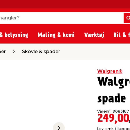
angler?
angler?
& belysning
Maling & kemi
Værktøj
Bil & 
vle & spader
ber
Skovle & spader
Walgren®
Walgr
spade
Varenr.: 9083167
249,00
Lev. omk. tillægg