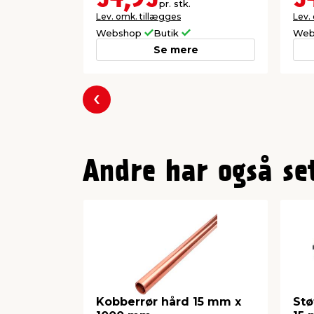
pr. stk.
Lev. omk. tillægges
Lev.
Webshop
Butik
Web
Se mere
Forrige
Andre har også se
Kobberrør hård 15 mm x
Stø