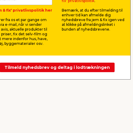
15 x 15 mm
kobberrør
fix' privatlivspolitik
.
mm
PEX-
Til kobberrør og PEX-rør i
Til samling 
 & fix' privatlivspolitik her
Bemærk, at du efter tilmelding til
samme dimension. Med tre
rør. Med kom
enhver tid kan afmelde dig
kompressionstilslutninger.
og indvendig
er fra os et par gange om
nyhedsbreve fra jem & fix igen ved
74,95
52,9
ia e-mail, når vi sender
at klikke på afmeldingslinket i
pr. stk.
avis, aktuelle produkter til
bunden af nyhedsbrevene.
Lev. omk. tillægges
Lev. omk. til
 priser, fix det selv-film og
Webshop
Butik
Webshop
 mere indenfor hus, have,
j, byggematerialer osv.
Se mere
Tilmeld nyhedsbrev og deltag i lodtrækningen
Næste