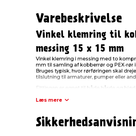
Varebeskrivelse
Vinkel klemring til ko
messing 15 x 15 mm
Vinkel klemring i messing med to kompre
mm til samling af kobberrør og PEX-rør i v
Bruges typisk, hvor rørføringen skal drejes
tilslutning til armaturer, pumper eller and
Fittingen er egnet til både hårde og bl
rør. Ved brug med bløde kobberrør eller 
anvende støttebøsninger for at sikre kor
Læs mere
i samlingen. Klemringssystemet gør det 
uden brug af lodning eller specialværktøj
Sikkerhedsanvisni
Produktdetaljer:
Type: Vinkel klemring