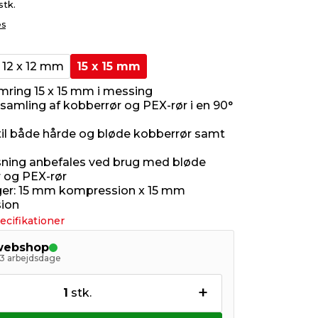
stk.
es
12 x 12 mm
15 x 15 mm
emring 15 x 15 mm i messing
 samling af kobberrør og PEX-rør i en 90°
til både hårde og bløde kobberrør samt
ning anbefales ved brug med bløde
 og PEX-rør
nger: 15 mm kompression x 15 mm
ion
ecifikationer
 webshop
- 3 arbejdsdage
+
1
stk.