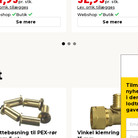
pr. stk.
pr. stk.
 omk. tillægges
Lev. omk. tillægges
shop
Butik
Webshop
Butik
Se mere
Se mere
t
Tilm
nyh
i de
lodt
gave
ttebøsning til PEX-rør
Vinkel klemring udv. 1/