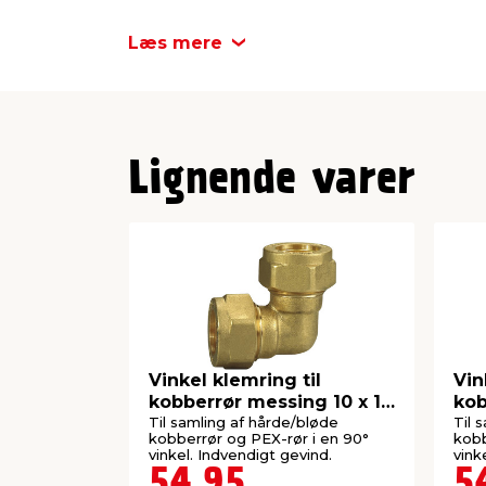
Læs mere
Lignende varer
Vinkel klemring til
Vin
kobberrør messing 10 x 10
kob
mm
m
Til samling af hårde/bløde
Til 
kobberrør og PEX-rør i en 90°
kobb
vinkel. Indvendigt gevind.
vink
54,95
5