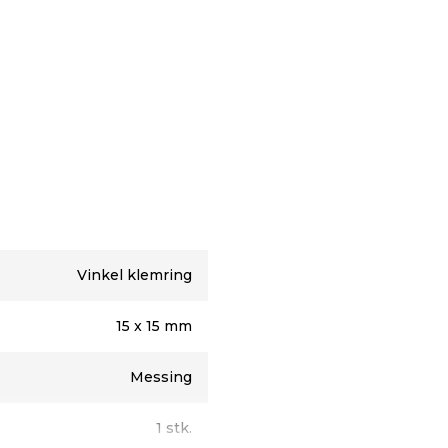
l bløde kobberrør og PEX
Vinkel klemring
15 x 15 mm
Messing
1 stk.