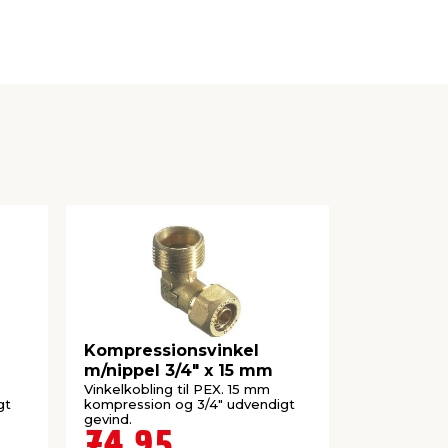
Kompressionsvinkel
Støttebøs
m/nippel 3/4" x 15 mm
15 mm 5-p
Vinkelkobling til PEX. 15 mm
Giver indven
gt
kompression og 3/4" udvendigt
samling af P
gevind.
74,95
54,9