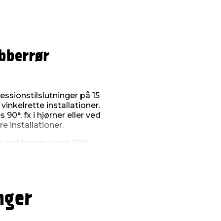
bberrør
ssionstilslutninger på 15
inkelrette installationer.
 90°, fx i hjørner eller ved
re installationer.
øde kobberrør samt PEX-
PEX-rør anbefales det at
rekt tætning og stabilitet
muligt at samle rørene
.
nger