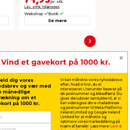
pr. stk.
Lev. omk. tillægges
Lev. omk. til
Webshop
Butik
Webshop
Se mere
Næste
Vind et gavekort på 1000 kr.
eld dig vores
Vi kan målrette vores nyhedsbreve
efter, hvad vi tror, du er
edsbrev og vær med
interesseret i, herunder baseret på
n månedlige
dit postnummer og klikadfærd. Du
rækning om et
giver derudover samtykke til, at vi
kort på 1000 kr.
kan videregive din e-mailadresse
og postnummer til Meta Platforms
Ireland Limited og Google Ireland
Limited for at målrette og
optimere vores markedsføring på
2" x
T-klemring messing 15 x
Overgang
tværs af kanaler. Læs mere i
jem &