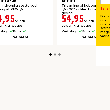
mm 5-pk.
15 mm
r indvendig støtte ved
Til samling af kobberrør og 
Se jem
ing af PEX-rør.
rør i 90° vinkler. Udvendigt
gevind.
Du hør
4,95
54,95
ugen v
pr. stk.
pr. stk.
ugens 
 omk. tillægges
Lev. omk. tillægges
skarpe
shop
Butik
Webshop
Butik
meget
værktø
Se mere
Se mere