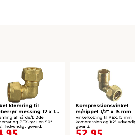
kel klemring til
Kompressionsvinkel
berrør messing 12 x 12
m/nippel 1/2" x 15 mm
m
samling af hårde/bløde
Vinkelkobling til PEX. 15 mm
errør og PEX-rør i en 90°
kompression og 1/2" udvendi
el. Indvendigt gevind.
gevind.
4,95
52,95