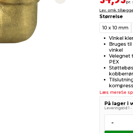
54,95
Next slide
pr. 
Lev. omk. tillægg
Størrelse
10 x 10 mm
Vinkel kl
Bruges til
vinkel
Velegnet 
PEX
Støttebøs
kobberrør
Tilslutni
kompress
Læs mere
Se sp
På lager i
Leveringstid 1 
-