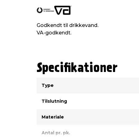
Materiale: Messing
Tilslutning 1: 15 mm kompression
Tilslutning 2: 15 mm kompression
Anvendelse: Kobberrør og PEX-rør
Godkendt til drikkevand.
Bemærk: Støttebøsning anbefales ti
Form: 90° kobling
VA-godkendt.
GDV: 03/00079
Specifikationer
Type
Værdi
Type
Tilslutning
Materiale
Antal pr. pk.