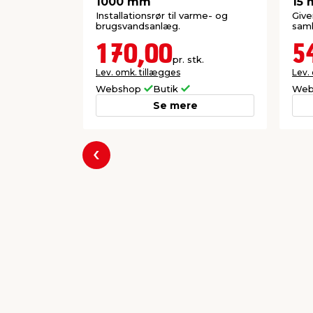
1000 mm
15 
Installationsrør til varme- og
Give
brugsvandsanlæg.
saml
170,00
5
pr. stk.
Lev. omk. tillægges
Lev.
Webshop
Butik
Web
Se mere
Forrige
Populære varer