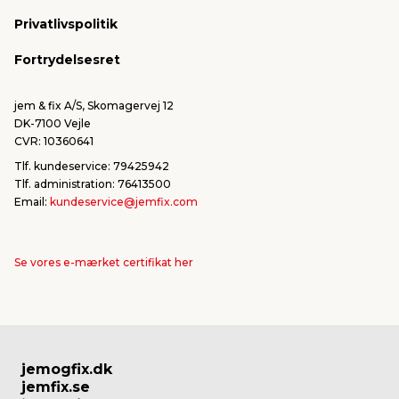
Konkurrencevindere
Varemærker
Privatlivspolitik
FSC®
Falske mails & svindel
Fortrydelsesret
Bliv leverandør/Become supplier
Fortryd ordre
jem & fix A/S, Skomagervej 12
DK-7100 Vejle
CVR: 10360641
Tlf. kundeservice: 79425942
Tlf. administration: 76413500
Email:
kundeservice@jemfix.com
Se vores e-mærket certifikat her
jemogfix.dk
jemfix.se