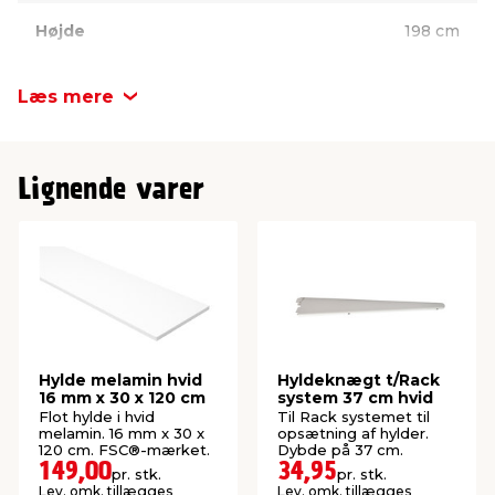
Højde
198 cm
Læs mere
Lignende varer
Hylde melamin hvid
Hyldeknægt t/Rack
16 mm x 30 x 120 cm
system 37 cm hvid
Flot hylde i hvid
Til Rack systemet til
melamin. 16 mm x 30 x
opsætning af hylder.
120 cm. FSC®-mærket.
Dybde på 37 cm.
149,00
34,95
pr. stk.
pr. stk.
Lev. omk. tillægges
Lev. omk. tillægges