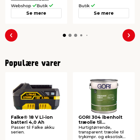
Webshop
Butik
Butik
Se mere
Se mere
Forrige
Næs
Populære varer
Falke® 18 V Li-ion
GORI 304 ibenholt
batteri 4,0 Ah
træolie til
træterrasser 5 liter
Passer til Falke akku
Hurtigtørrende,
serien.
transparent træolie til
trykimpr. og eksotisk