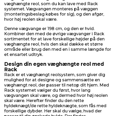
væghængte reol, som du kan lave med Rack
systemet. Vægvangen monteres på væggen
(monteringsbeslag købes for sig), og den afgør,
hvor høj reolen skal være.
Denne vægvange er 198 cm, og den er hvid.
Kombiner den med de øvrige vægvanger i Rack
sortimentet for at lave forskellige højder på den
væghængte reol, hvis den skal dække et større
område eller brug den med en i samme længde for
et ensartet udtryk.
Design din egen væghængte reol med
Rack
Rack er et væghængt reolsystem, som giver dig
mulighed for at designe og sammensætte en
væghængt reol, der passer til netop dit hjem. Med
Rack systemet vælger du først, hvor lang
vægvangen skal være, og dermed hvor høj reolen
skal være. Herefter finder du den rette
hyldeknægt/de rette hyldeknægte, som fås med
forskellige dybder. Her skal du vælge, hvad der