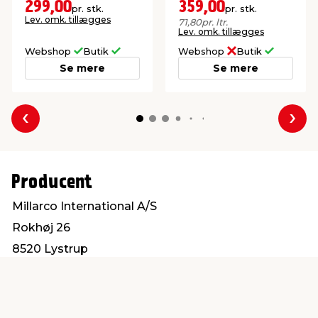
udendørs træ, fx
299,00
359,00
pr. stk.
pr. stk.
træterrasser og
Lev. omk. tillægges
71,80
pr. ltr.
gangarealer.
Lev. omk. tillægges
Webshop
Butik
Webshop
Butik
Se mere
Se mere
Forrige
Næs
Producent
Millarco International A/S
Rokhøj 26
8520 Lystrup
service@millarco.com