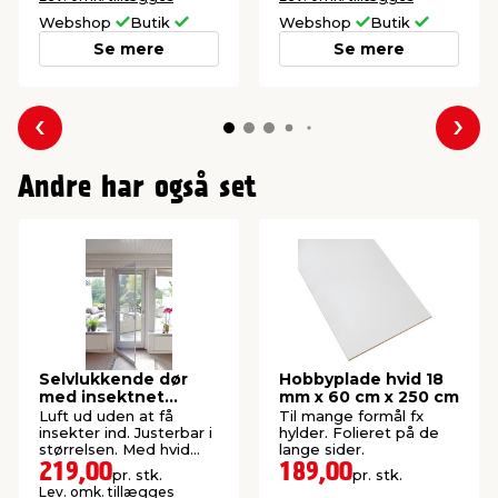
Webshop
Butik
Webshop
Butik
Se mere
Se mere
Forrige
Næs
Andre har også set
Selvlukkende dør
Hobbyplade hvid 18
med insektnet
mm x 60 cm x 250 cm
210x100 cm
Luft ud uden at få
Til mange formål fx
insekter ind. Justerbar i
hylder. Folieret på de
størrelsen. Med hvid
lange sider.
aluramme.
219,00
189,00
pr. stk.
pr. stk.
Lev. omk. tillægges