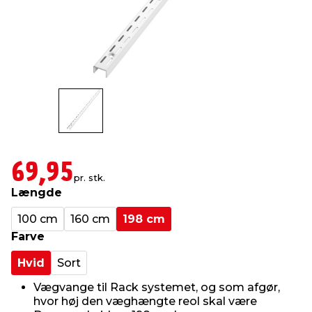
indretning
er & sikkerhed
 fittings
dsbelysning
eklædning
& udendørs spa
r & stilladser
e
behandling
ne, data & TV
& fritid
debeklædning
ing
asser & standere
rier
 sko
antning
ri & syltning
69,95
pr. stk.
Længde
dyr & ukrudt
100 cm
160 cm
198 cm
Farve
Hvid
Sort
Vægvange til Rack systemet, og som afgør,
hvor høj den væghængte reol skal være